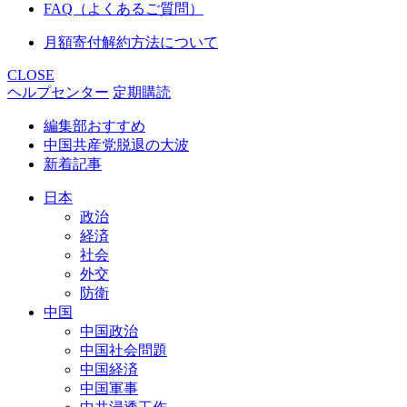
FAQ（よくあるご質問）
月額寄付解約方法について
CLOSE
ヘルプセンター
定期購読
編集部おすすめ
中国共産党脱退の大波
新着記事
日本
政治
経済
社会
外交
防衛
中国
中国政治
中国社会問題
中国経済
中国軍事