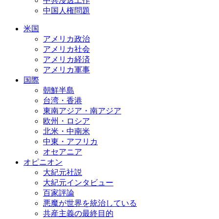
中共浸透工作
中国人権問題
米国
アメリカ政治
アメリカ社会
アメリカ経済
アメリカ軍事
国際
朝鮮半島
台湾・香港
東南アジア・南アジア
欧州・ロシア
北米・中南米
中東・アフリカ
オセアニア
オピニオン
大紀元社説
大紀元インタビュー
百家評論
悪魔が世界を統治している
共産主義の最終目的