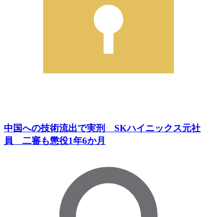
中国への技術流出で実刑 SKハイニックス元社
員 二審も懲役1年6か月