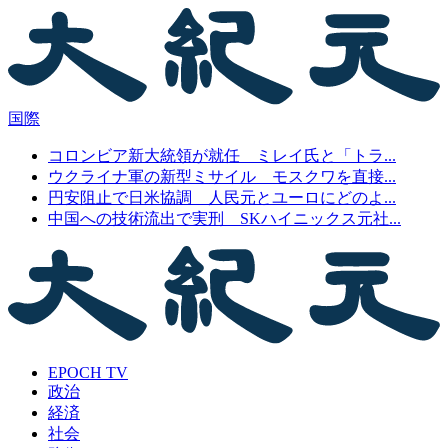
国際
コロンビア新大統領が就任 ミレイ氏と「トラ...
ウクライナ軍の新型ミサイル モスクワを直接...
円安阻止で日米協調 人民元とユーロにどのよ...
中国への技術流出で実刑 SKハイニックス元社...
EPOCH TV
政治
経済
社会