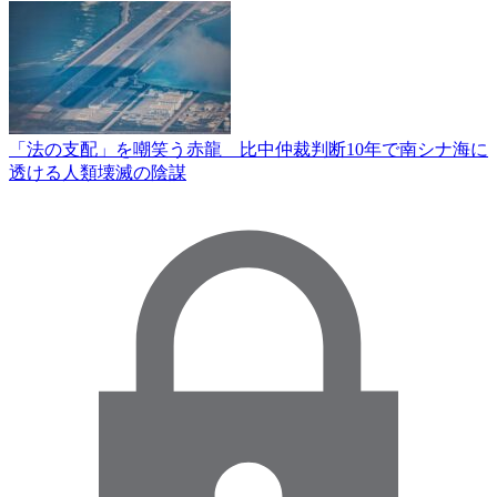
「法の支配」を嘲笑う赤龍 比中仲裁判断10年で南シナ海に
透ける人類壊滅の陰謀