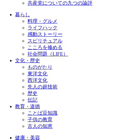
共産党についての九つの論評
暮らし
料理・グルメ
ライフハック
感動ストーリー
スピリチュアル
こころを修める
社会問題（LIFE）
文化・歴史
ものがたり
東洋文化
西洋文化
先人の超技術
歴史
伝記
教育・道徳
ことば豆知識
子供の教育
古人の知恵
健康・美容