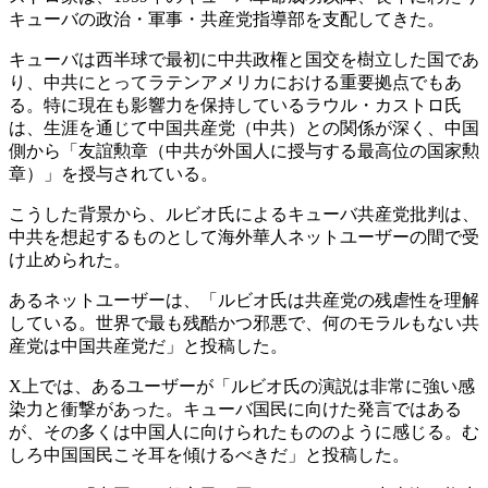
キューバの政治・軍事・共産党指導部を支配してきた。
キューバは西半球で最初に中共政権と国交を樹立した国であ
り、中共にとってラテンアメリカにおける重要拠点でもあ
る。特に現在も影響力を保持しているラウル・カストロ氏
は、生涯を通じて中国共産党（中共）との関係が深く、中国
側から「友誼勲章（中共が外国人に授与する最高位の国家勲
章）」を授与されている。
こうした背景から、ルビオ氏によるキューバ共産党批判は、
中共を想起するものとして海外華人ネットユーザーの間で受
け止められた。
あるネットユーザーは、「ルビオ氏は共産党の残虐性を理解
している。世界で最も残酷かつ邪悪で、何のモラルもない共
産党は中国共産党だ」と投稿した。
X上では、あるユーザーが「ルビオ氏の演説は非常に強い感
染力と衝撃があった。キューバ国民に向けた発言ではある
が、その多くは中国人に向けられたもののように感じる。む
しろ中国国民こそ耳を傾けるべきだ」と投稿した。