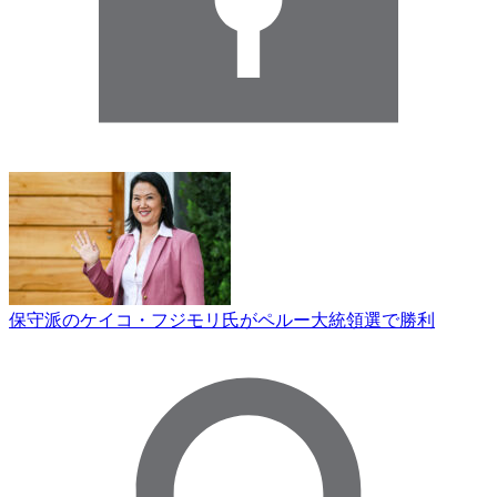
保守派のケイコ・フジモリ氏がペルー大統領選で勝利