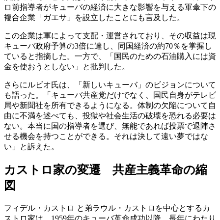
ロ前指導者がキューバの経済に大きな影響を与える軍傘下の
複合企業「ガエサ」を設立したことにも言及した。
この企業は軍によって支配・運営されており、その収益は現
キューバ政府予算の3倍に達し、同国経済の約70％を掌握し
ていると指摘した。一方で、「国民のための石油購入には資
金を使おうとしない」と批判した。
さらにルビオ氏は、「新しいキューバ」のビジョンについて
も語った。「キューバ共産党だけでなく、国民自身がテレビ
局や新聞社を所有できるようになる。体制の欠陥について自
由に不満を述べても、投獄や社会生活の破壊を恐れる必要は
ない。本当に国の指導者を選び、無能であれば投票で退陣さ
せる機会を持つことができる。それは決して遠い夢ではな
い」と訴えた。
カストロ家の変遷 共産主義革命の縮
図
フィデル・カストロ と弟ラウル・カストロを中心とするカ
ストロ家は、1959年のキューバ革命成功以降、長年にわたり