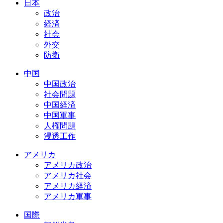
日本
政治
経済
社会
外交
防衛
中国
中国政治
社会問題
中国経済
中国軍事
人権問題
浸透工作
アメリカ
アメリカ政治
アメリカ社会
アメリカ経済
アメリカ軍事
国際