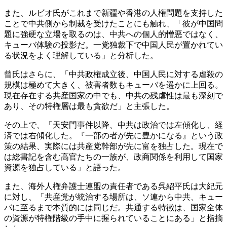
また、ルビオ氏がこれまで新疆や香港の人権問題を支持した
ことで中共側から制裁を受けたことにも触れ、「彼が中国問
題に強硬な立場を取るのは、中共への個人的憎悪ではなく、
キューバ体験の投影だ。一党独裁下で中国人民が置かれてい
る状況をよく理解している」と分析した。
曾氏はさらに、「中共政権成立後、中国人民に対する虐殺の
規模は極めて大きく、被害者数もキューバを遥かに上回る。
現在存在する共産国家の中でも、中共の残虐性は最も深刻で
あり、その特権層は最も貪欲だ」と主張した。
その上で、「天安門事件以降、中共は政治では左傾化し、経
済では右傾化した。『一部の者が先に豊かになる』という政
策の結果、実際には共産党幹部が先に富を独占した。現在で
は総書記を含む高官たちの一族が、政商関係を利用して国家
資源を独占している」と語った。
また、海外人権弁護士連盟の責任者である呉紹平氏は大紀元
に対し、「共産党が統治する場所は、ソ連から中共、キュー
バに至るまで本質的には同じだ。共通する特徴は、国家全体
の資源が特権階級の手中に握られていることにある」と指摘