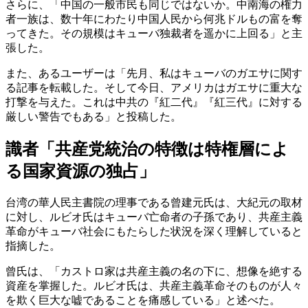
さらに、「中国の一般市民も同じではないか。中南海の権力
者一族は、数十年にわたり中国人民から何兆ドルもの富を奪
ってきた。その規模はキューバ独裁者を遥かに上回る」と主
張した。
また、あるユーザーは「先月、私はキューバのガエサに関す
る記事を転載した。そして今日、アメリカはガエサに重大な
打撃を与えた。これは中共の『紅二代』『紅三代』に対する
厳しい警告でもある」と投稿した。
識者「共産党統治の特徴は特権層によ
る国家資源の独占」
台湾の華人民主書院の理事である曾建元氏は、大紀元の取材
に対し、ルビオ氏はキューバ亡命者の子孫であり、共産主義
革命がキューバ社会にもたらした状況を深く理解していると
指摘した。
曾氏は、「カストロ家は共産主義の名の下に、想像を絶する
資産を掌握した。ルビオ氏は、共産主義革命そのものが人々
を欺く巨大な嘘であることを痛感している」と述べた。