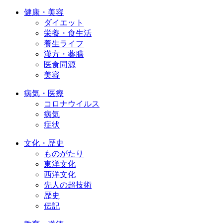
健康・美容
ダイエット
栄養・食生活
養生ライフ
漢方・薬膳
医食同源
美容
病気・医療
コロナウイルス
病気
症状
文化・歴史
ものがたり
東洋文化
西洋文化
先人の超技術
歴史
伝記