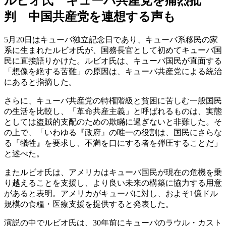
ルビオ氏 キューバ共産党を痛烈批
判 中国共産党を連想する声も
5月20日はキューバ独立記念日であり、キューバ系移民の家
系に生まれたルビオ氏が、国務長官として初めてキューバ国
民に直接語りかけた。ルビオ氏は、キューバ国民が直面する
「想像を絶する苦難」の原因は、キューバ共産党による統治
にあると指摘した。
さらに、キューバ共産党の特権階級と貧困に苦しむ一般国民
の生活を比較し、「革命共産主義」と呼ばれるものは、実態
としては盗賊的支配のための欺瞞に過ぎないと非難した。そ
の上で、「いわゆる『政府』の唯一の役割は、国民にさらな
る『犠牲』を要求し、不満を口にする者を弾圧することだ」
と述べた。
またルビオ氏は、アメリカはキューバ国民が現在の危機を乗
り越えることを支援し、より良い未来の構築に協力する用意
があると表明。アメリカがキューバに対し、およそ1億ドル
規模の食糧・医療支援を提供すると発表した。
演説の中でルビオ氏は、30年前にキューバのラウル・カスト