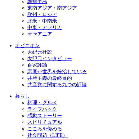
朝鮮半島
東南アジア・南アジア
欧州・ロシア
北米・中南米
中東・アフリカ
オセアニア
オピニオン
大紀元社説
大紀元インタビュー
百家評論
悪魔が世界を統治している
共産主義の最終目的
共産党に関する九つの評論
暮らし
料理・グルメ
ライフハック
感動ストーリー
スピリチュアル
こころを修める
社会問題（LIFE）