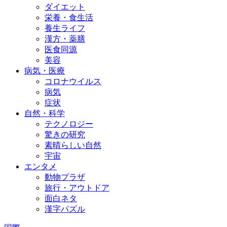
ダイエット
栄養・食生活
養生ライフ
漢方・薬膳
医食同源
美容
病気・医療
コロナウイルス
病気
症状
自然・科学
テクノロジー
驚きの研究
素晴らしい自然
宇宙
エンタメ
動物プラザ
旅行・アウトドア
面白ネタ
漢字パズル