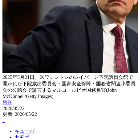
2025年5月21日、米ワシントンのレイバーン下院議員会館で
開かれた下院歳出委員会・国家安全保障・国務省関連小委員
会の公聴会で証言するマルコ・ルビオ国務長官(John
McDonnell/Getty Images)
唐兵
2026/05/22
更新: 2026/05/22
キューバ
共産党