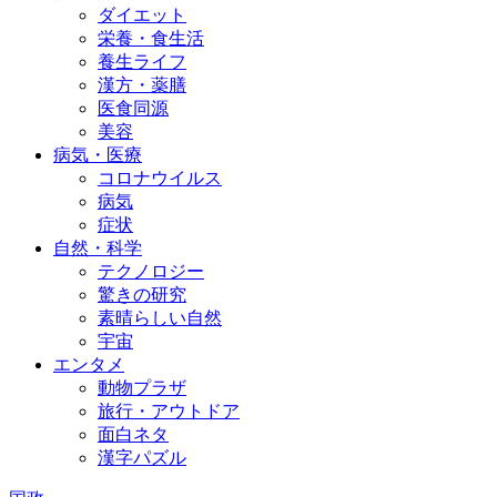
ダイエット
栄養・食生活
養生ライフ
漢方・薬膳
医食同源
美容
病気・医療
コロナウイルス
病気
症状
自然・科学
テクノロジー
驚きの研究
素晴らしい自然
宇宙
エンタメ
動物プラザ
旅行・アウトドア
面白ネタ
漢字パズル