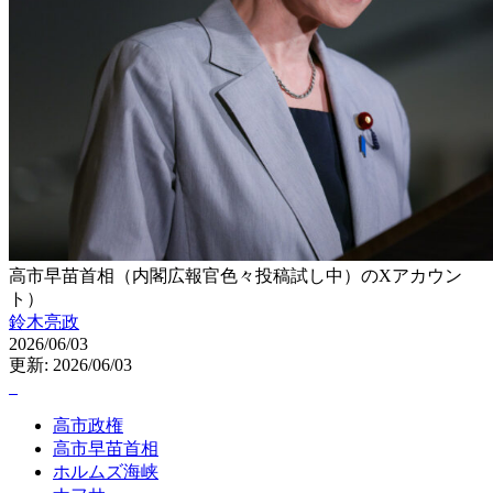
高市早苗首相（内閣広報官色々投稿試し中）のXアカウン
ト）
鈴木亮政
2026/06/03
更新: 2026/06/03
高市政権
高市早苗首相
ホルムズ海峡