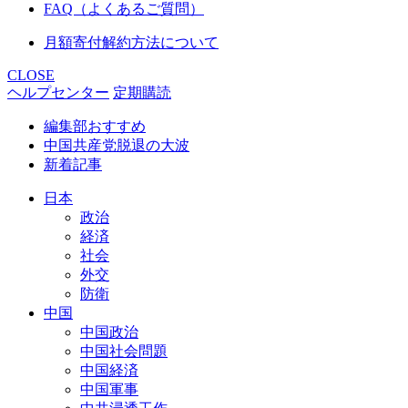
FAQ（よくあるご質問）
月額寄付解約方法について
CLOSE
ヘルプセンター
定期購読
編集部おすすめ
中国共産党脱退の大波
新着記事
日本
政治
経済
社会
外交
防衛
中国
中国政治
中国社会問題
中国経済
中国軍事