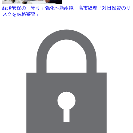
経済安保の「守り」強化へ新組織 高市総理「対日投資のリ
スクを厳格審査」