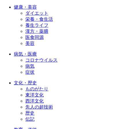
健康・美容
ダイエット
栄養・食生活
養生ライフ
漢方・薬膳
医食同源
美容
病気・医療
コロナウイルス
病気
症状
文化・歴史
ものがたり
東洋文化
西洋文化
先人の超技術
歴史
伝記