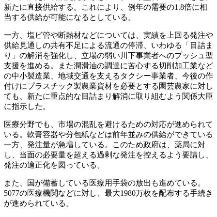
新たに直接供給する。これにより、例年の需要の1.8倍に相
当する供給が可能になるとしている。
一方、塩ビ管や断熱材などについては、実績を上回る発注や
供給見通しの共有不足による流通の停滞、いわゆる「目詰ま
り」の解消を強化し、立場の弱い川下事業者へのプッシュ型
支援を進める。また潤滑油の調達に苦心する切削加工業など
の中小製造業、地域交通を支えるタクシー事業者、今後の作
付けにプラスチック製農業資材を必要とする園芸農家に対し
ても、新たに重点的な目詰まり解消に取り組むよう関係大臣
に指示した。
医療分野でも、市場の混乱を避けるための対応が進められて
いる。軟膏容器や分包紙などは前年並みの供給ができている
一方、発注量が急増している。このため政府は、薬局に対
し、当面の必要量を超える過剰な発注を控えるよう要請し、
発注の適正化を図っている。
また、国が備蓄している医療用手袋の放出も進めている。
5077の医療機関などに対し、最大1980万枚を配布する手続き
が進められている。