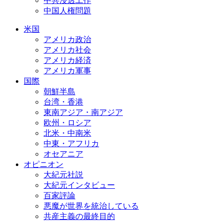
中共浸透工作
中国人権問題
米国
アメリカ政治
アメリカ社会
アメリカ経済
アメリカ軍事
国際
朝鮮半島
台湾・香港
東南アジア・南アジア
欧州・ロシア
北米・中南米
中東・アフリカ
オセアニア
オピニオン
大紀元社説
大紀元インタビュー
百家評論
悪魔が世界を統治している
共産主義の最終目的