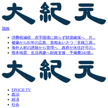
国政
消費税減税 赤字国債に頼らず財源確保へ 片...
被爆から81年の広島 首相あいさつ「非核三原...
海外人材の誘致から管理へ 政府が永住許可の...
熊本地震 生活再建へ財政支援 予備費242億...
EPOCH TV
政治
経済
社会