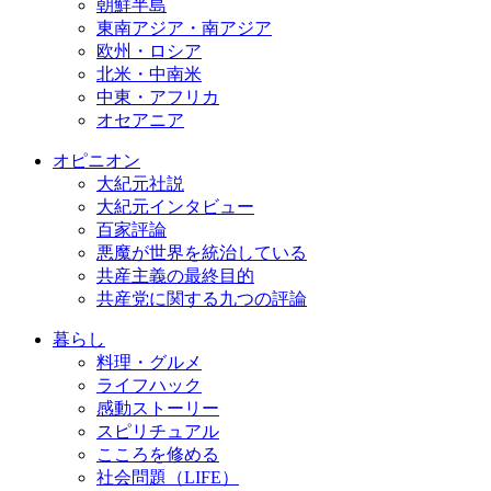
朝鮮半島
東南アジア・南アジア
欧州・ロシア
北米・中南米
中東・アフリカ
オセアニア
オピニオン
大紀元社説
大紀元インタビュー
百家評論
悪魔が世界を統治している
共産主義の最終目的
共産党に関する九つの評論
暮らし
料理・グルメ
ライフハック
感動ストーリー
スピリチュアル
こころを修める
社会問題（LIFE）