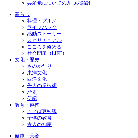
共産党についての九つの論評
暮らし
料理・グルメ
ライフハック
感動ストーリー
スピリチュアル
こころを修める
社会問題（LIFE）
文化・歴史
ものがたり
東洋文化
西洋文化
先人の超技術
歴史
伝記
教育・道徳
ことば豆知識
子供の教育
古人の知恵
健康・美容