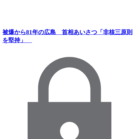
被爆から81年の広島 首相あいさつ「非核三原則
を堅持」