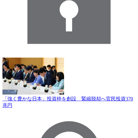
「強く豊かな日本」投資枠を創設 緊縮脱却へ官民投資370
兆円