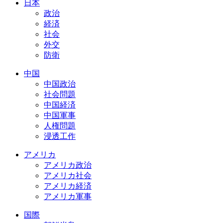
日本
政治
経済
社会
外交
防衛
中国
中国政治
社会問題
中国経済
中国軍事
人権問題
浸透工作
アメリカ
アメリカ政治
アメリカ社会
アメリカ経済
アメリカ軍事
国際