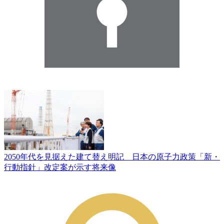
2050年代を見据えた建て替え明記 日本の原子力政策「新・
行動指針」改定案が示す将来像