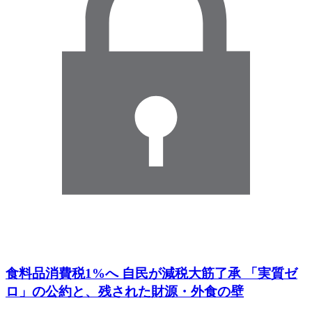
食料品消費税1%へ 自民が減税大筋了承 「実質ゼ
ロ」の公約と、残された財源・外食の壁