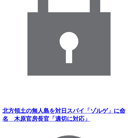
北方領土の無人島を対日スパイ「ゾルゲ」に命
名 木原官房長官「適切に対応」