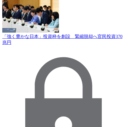
「強く豊かな日本」投資枠を創設 緊縮脱却へ官民投資370
兆円