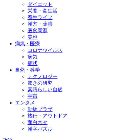
ダイエット
栄養・食生活
養生ライフ
漢方・薬膳
医食同源
美容
病気・医療
コロナウイルス
病気
症状
自然・科学
テクノロジー
驚きの研究
素晴らしい自然
宇宙
エンタメ
動物プラザ
旅行・アウトドア
面白ネタ
漢字パズル