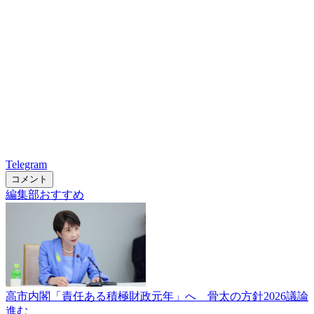
Telegram
コメント
編集部おすすめ
高市内閣「責任ある積極財政元年」へ 骨太の方針2026議論
進む