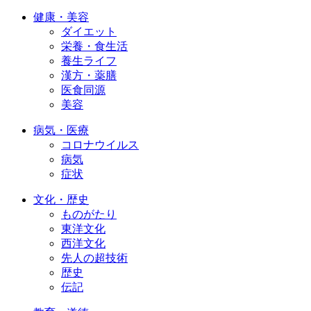
健康・美容
ダイエット
栄養・食生活
養生ライフ
漢方・薬膳
医食同源
美容
病気・医療
コロナウイルス
病気
症状
文化・歴史
ものがたり
東洋文化
西洋文化
先人の超技術
歴史
伝記