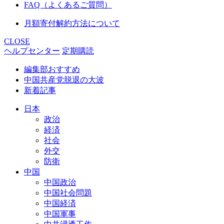
FAQ（よくあるご質問）
月額寄付解約方法について
CLOSE
ヘルプセンター
定期購読
編集部おすすめ
中国共産党脱退の大波
新着記事
日本
政治
経済
社会
外交
防衛
中国
中国政治
中国社会問題
中国経済
中国軍事