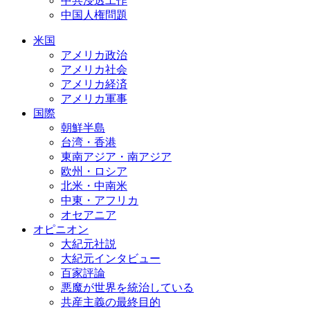
中共浸透工作
中国人権問題
米国
アメリカ政治
アメリカ社会
アメリカ経済
アメリカ軍事
国際
朝鮮半島
台湾・香港
東南アジア・南アジア
欧州・ロシア
北米・中南米
中東・アフリカ
オセアニア
オピニオン
大紀元社説
大紀元インタビュー
百家評論
悪魔が世界を統治している
共産主義の最終目的