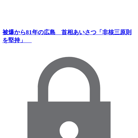
被爆から81年の広島 首相あいさつ「非核三原則
を堅持」