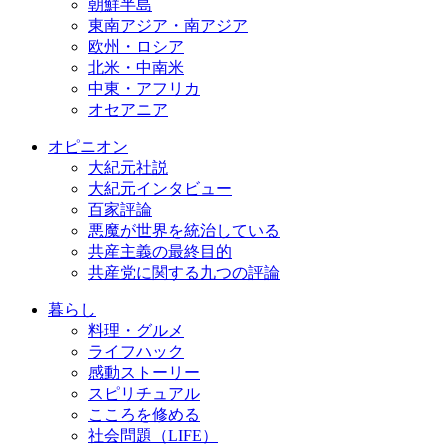
朝鮮半島
東南アジア・南アジア
欧州・ロシア
北米・中南米
中東・アフリカ
オセアニア
オピニオン
大紀元社説
大紀元インタビュー
百家評論
悪魔が世界を統治している
共産主義の最終目的
共産党に関する九つの評論
暮らし
料理・グルメ
ライフハック
感動ストーリー
スピリチュアル
こころを修める
社会問題（LIFE）