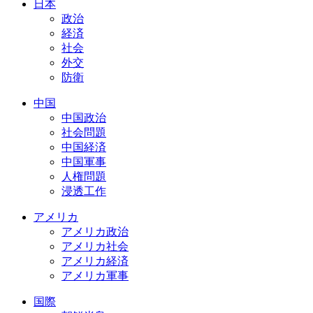
日本
政治
経済
社会
外交
防衛
中国
中国政治
社会問題
中国経済
中国軍事
人権問題
浸透工作
アメリカ
アメリカ政治
アメリカ社会
アメリカ経済
アメリカ軍事
国際