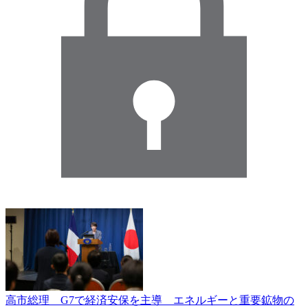
高市総理 G7で経済安保を主導 エネルギーと重要鉱物の