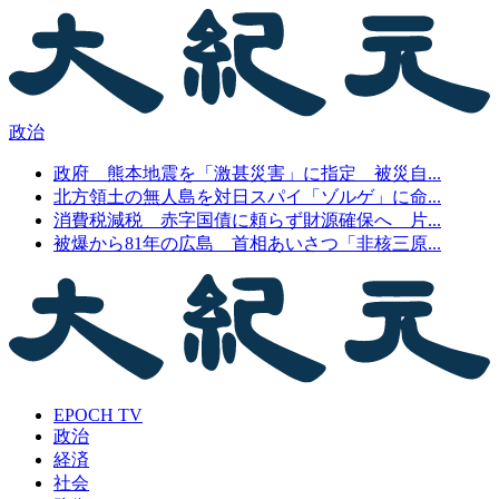
政治
政府 熊本地震を「激甚災害」に指定 被災自...
北方領土の無人島を対日スパイ「ゾルゲ」に命...
消費税減税 赤字国債に頼らず財源確保へ 片...
被爆から81年の広島 首相あいさつ「非核三原...
EPOCH TV
政治
経済
社会