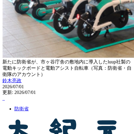
新たに防衛省が、市ヶ谷庁舎の敷地内に導入したluup社製の
電動キックボードと電動アシスト自転車（写真：防衛省・自
衛隊のアカウント）
鈴木亮政
2026/07/01
更新: 2026/07/01
防衛省