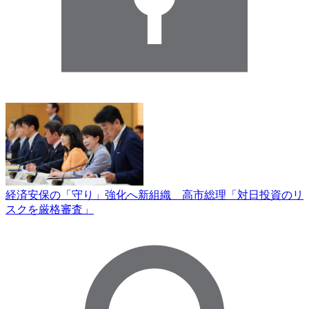
経済安保の「守り」強化へ新組織 高市総理「対日投資のリ
スクを厳格審査」