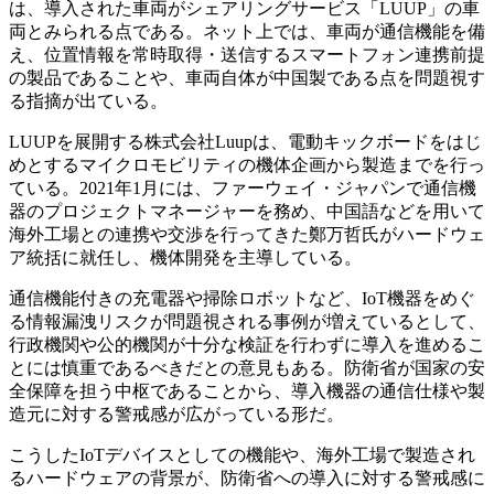
は、導入された車両がシェアリングサービス「LUUP」の車
両とみられる点である。ネット上では、車両が通信機能を備
え、位置情報を常時取得・送信するスマートフォン連携前提
の製品であることや、車両自体が中国製である点を問題視す
る指摘が出ている。
LUUPを展開する株式会社Luupは、電動キックボードをはじ
めとするマイクロモビリティの機体企画から製造までを行っ
ている。2021年1月には、ファーウェイ・ジャパンで通信機
器のプロジェクトマネージャーを務め、中国語などを用いて
海外工場との連携や交渉を行ってきた鄭万哲氏がハードウェ
ア統括に就任し、機体開発を主導している。
通信機能付きの充電器や掃除ロボットなど、IoT機器をめぐ
る情報漏洩リスクが問題視される事例が増えているとして、
行政機関や公的機関が十分な検証を行わずに導入を進めるこ
とには慎重であるべきだとの意見もある。防衛省が国家の安
全保障を担う中枢であることから、導入機器の通信仕様や製
造元に対する警戒感が広がっている形だ。
こうしたIoTデバイスとしての機能や、海外工場で製造され
るハードウェアの背景が、防衛省への導入に対する警戒感に