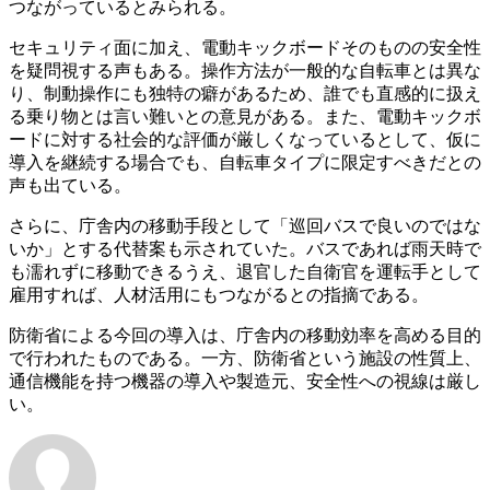
つながっているとみられる。
セキュリティ面に加え、電動キックボードそのものの安全性
を疑問視する声もある。操作方法が一般的な自転車とは異な
り、制動操作にも独特の癖があるため、誰でも直感的に扱え
る乗り物とは言い難いとの意見がある。また、電動キックボ
ードに対する社会的な評価が厳しくなっているとして、仮に
導入を継続する場合でも、自転車タイプに限定すべきだとの
声も出ている。
さらに、庁舎内の移動手段として「巡回バスで良いのではな
いか」とする代替案も示されていた。バスであれば雨天時で
も濡れずに移動できるうえ、退官した自衛官を運転手として
雇用すれば、人材活用にもつながるとの指摘である。
防衛省による今回の導入は、庁舎内の移動効率を高める目的
で行われたものである。一方、防衛省という施設の性質上、
通信機能を持つ機器の導入や製造元、安全性への視線は厳し
い。