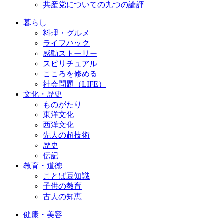
共産党についての九つの論評
暮らし
料理・グルメ
ライフハック
感動ストーリー
スピリチュアル
こころを修める
社会問題（LIFE）
文化・歴史
ものがたり
東洋文化
西洋文化
先人の超技術
歴史
伝記
教育・道徳
ことば豆知識
子供の教育
古人の知恵
健康・美容