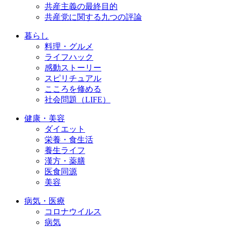
共産主義の最終目的
共産党に関する九つの評論
暮らし
料理・グルメ
ライフハック
感動ストーリー
スピリチュアル
こころを修める
社会問題（LIFE）
健康・美容
ダイエット
栄養・食生活
養生ライフ
漢方・薬膳
医食同源
美容
病気・医療
コロナウイルス
病気