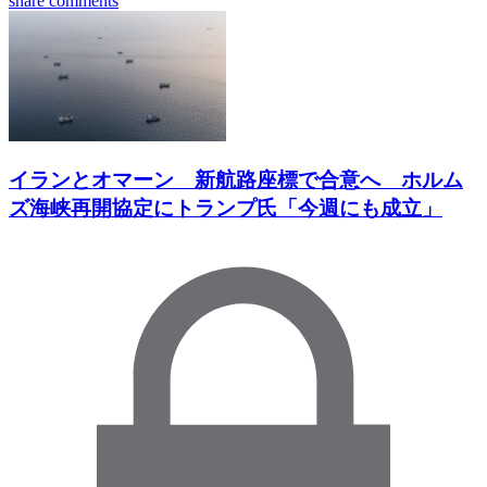
share
comments
イランとオマーン 新航路座標で合意へ ホルム
ズ海峡再開協定にトランプ氏「今週にも成立」