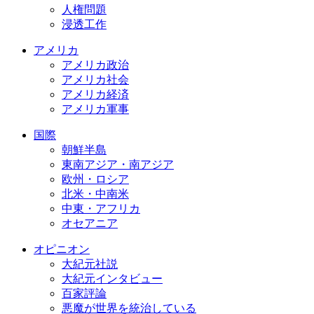
人権問題
浸透工作
アメリカ
アメリカ政治
アメリカ社会
アメリカ経済
アメリカ軍事
国際
朝鮮半島
東南アジア・南アジア
欧州・ロシア
北米・中南米
中東・アフリカ
オセアニア
オピニオン
大紀元社説
大紀元インタビュー
百家評論
悪魔が世界を統治している