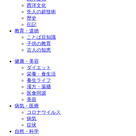
西洋文化
先人の超技術
歴史
伝記
教育・道徳
ことば豆知識
子供の教育
古人の知恵
健康・美容
ダイエット
栄養・食生活
養生ライフ
漢方・薬膳
医食同源
美容
病気・医療
コロナウイルス
病気
症状
自然・科学