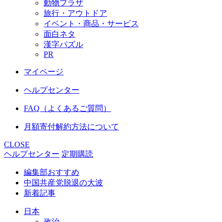
動物プラザ
旅行・アウトドア
イベント・商品・サービス
面白ネタ
漢字パズル
PR
マイページ
ヘルプセンター
FAQ（よくあるご質問）
月額寄付解約方法について
CLOSE
ヘルプセンター
定期購読
編集部おすすめ
中国共産党脱退の大波
新着記事
日本
政治