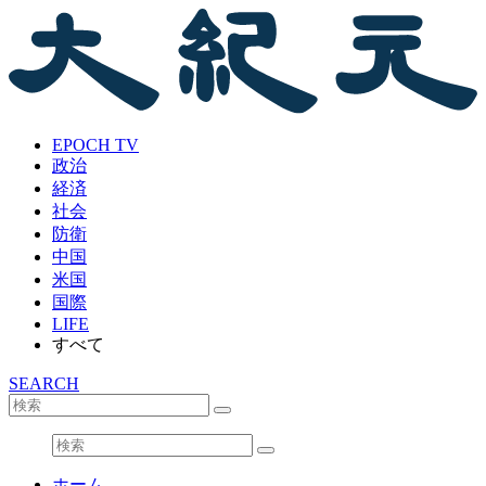
EPOCH TV
政治
経済
社会
防衛
中国
米国
国際
LIFE
すべて
SEARCH
ホーム