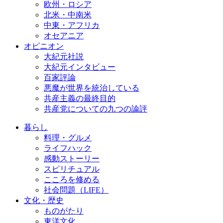
欧州・ロシア
北米・中南米
中東・アフリカ
オセアニア
オピニオン
大紀元社説
大紀元インタビュー
百家評論
悪魔が世界を統治している
共産主義の最終目的
共産党についての九つの論評
暮らし
料理・グルメ
ライフハック
感動ストーリー
スピリチュアル
こころを修める
社会問題（LIFE）
文化・歴史
ものがたり
東洋文化