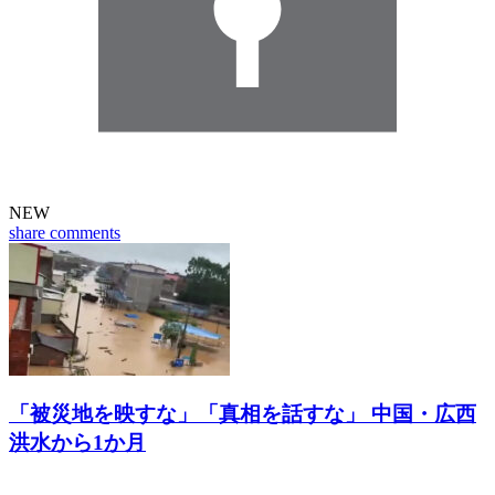
NEW
share
comments
「被災地を映すな」「真相を話すな」 中国・広西
洪水から1か月