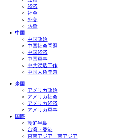
経済
社会
外交
防衛
中国
中国政治
中国社会問題
中国経済
中国軍事
中共浸透工作
中国人権問題
米国
アメリカ政治
アメリカ社会
アメリカ経済
アメリカ軍事
国際
朝鮮半島
台湾・香港
東南アジア・南アジア