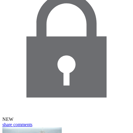
NEW
share
comments