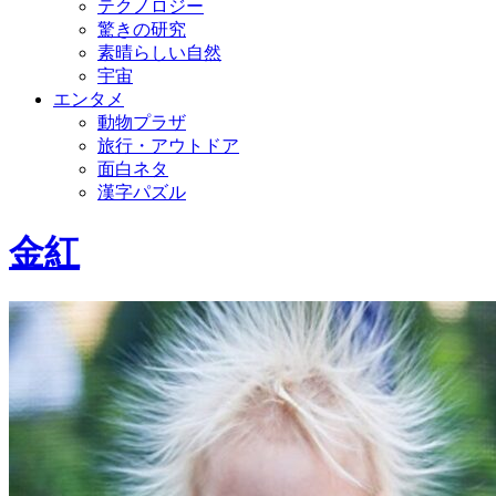
テクノロジー
驚きの研究
素晴らしい自然
宇宙
エンタメ
動物プラザ
旅行・アウトドア
面白ネタ
漢字パズル
金紅