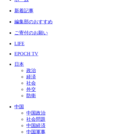
新着記事
編集部のおすすめ
ご寄付のお願い
LIFE
EPOCH TV
日本
政治
経済
社会
外交
防衛
中国
中国政治
社会問題
中国経済
中国軍事