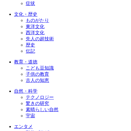
症状
文化・歴史
ものがたり
東洋文化
西洋文化
先人の超技術
歴史
伝記
教育・道徳
こども豆知識
子供の教育
古人の知恵
自然・科学
テクノロジー
驚きの研究
素晴らしい自然
宇宙
エンタメ