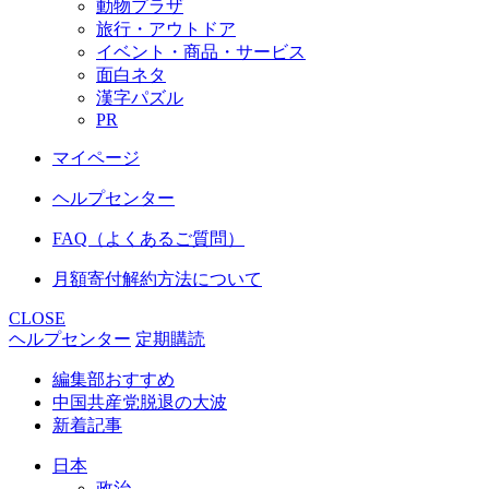
動物プラザ
旅行・アウトドア
イベント・商品・サービス
面白ネタ
漢字パズル
PR
マイページ
ヘルプセンター
FAQ（よくあるご質問）
月額寄付解約方法について
CLOSE
ヘルプセンター
定期購読
編集部おすすめ
中国共産党脱退の大波
新着記事
日本
政治