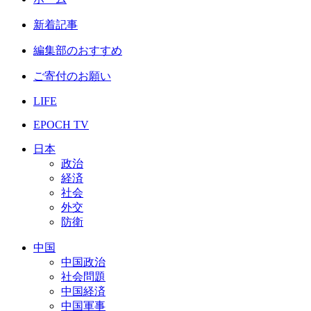
新着記事
編集部のおすすめ
ご寄付のお願い
LIFE
EPOCH TV
日本
政治
経済
社会
外交
防衛
中国
中国政治
社会問題
中国経済
中国軍事