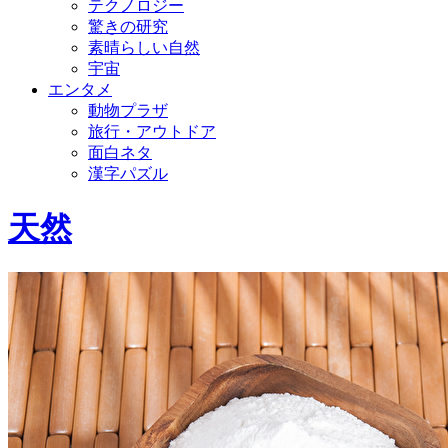
テクノロジー
驚きの研究
素晴らしい自然
宇宙
エンタメ
動物プラザ
旅行・アウトドア
面白ネタ
漢字パズル
天然