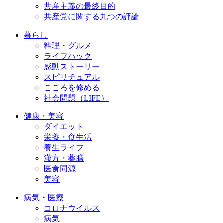
共産主義の最終目的
共産党に関する九つの評論
暮らし
料理・グルメ
ライフハック
感動ストーリー
スピリチュアル
こころを修める
社会問題（LIFE）
健康・美容
ダイエット
栄養・食生活
養生ライフ
漢方・薬膳
医食同源
美容
病気・医療
コロナウイルス
病気