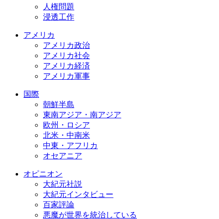
人権問題
浸透工作
アメリカ
アメリカ政治
アメリカ社会
アメリカ経済
アメリカ軍事
国際
朝鮮半島
東南アジア・南アジア
欧州・ロシア
北米・中南米
中東・アフリカ
オセアニア
オピニオン
大紀元社説
大紀元インタビュー
百家評論
悪魔が世界を統治している