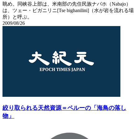
眺め。同峡谷上部は、米南部の先住民族ナバホ（Nabajo）
は、ツェー・ビガニリニ[Tse bighanilini]（水が岩を流れる場
所）と呼ぶ。
2009/08/26
絞り取られる天然資源＝ペルーの「海鳥の落し
物」