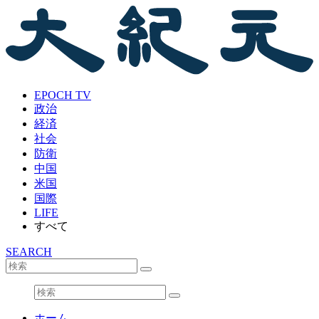
EPOCH TV
政治
経済
社会
防衛
中国
米国
国際
LIFE
すべて
SEARCH
ホーム