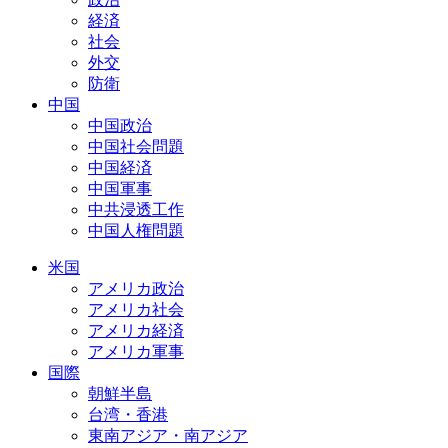
経済
社会
外交
防衛
中国
中国政治
中国社会問題
中国経済
中国軍事
中共浸透工作
中国人権問題
米国
アメリカ政治
アメリカ社会
アメリカ経済
アメリカ軍事
国際
朝鮮半島
台湾・香港
東南アジア・南アジア