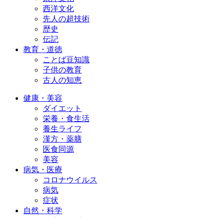
西洋文化
先人の超技術
歴史
伝記
教育・道徳
ことば豆知識
子供の教育
古人の知恵
健康・美容
ダイエット
栄養・食生活
養生ライフ
漢方・薬膳
医食同源
美容
病気・医療
コロナウイルス
病気
症状
自然・科学