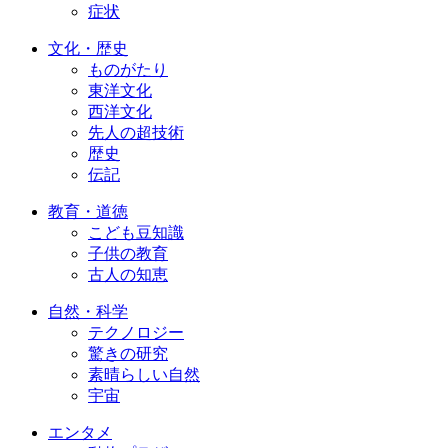
症状
文化・歴史
ものがたり
東洋文化
西洋文化
先人の超技術
歴史
伝記
教育・道徳
こども豆知識
子供の教育
古人の知恵
自然・科学
テクノロジー
驚きの研究
素晴らしい自然
宇宙
エンタメ