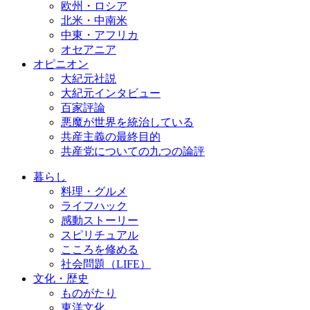
欧州・ロシア
北米・中南米
中東・アフリカ
オセアニア
オピニオン
大紀元社説
大紀元インタビュー
百家評論
悪魔が世界を統治している
共産主義の最終目的
共産党についての九つの論評
暮らし
料理・グルメ
ライフハック
感動ストーリー
スピリチュアル
こころを修める
社会問題（LIFE）
文化・歴史
ものがたり
東洋文化