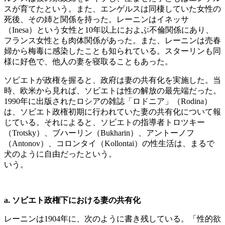
スが育てたという。また、エンゲルスは同棲していた女性の
死後、その姉と関係を持った。レーニンはイネッサ
（Inesa）という女性と10年以上におよぶ不倫関係にあり、
フランス女性とも肉体関係があった。また、レーニンは売春
婦から梅毒に感染したことも知られている。スターリンも同
様に好色で、他人の妻を寝取ることもあった。
ソビエトが政権を握ると、政府は妻の共有化を実施した。当
時、欧米から見れば、ソビエトは性の解放の最先端だった。
1990年に出版されたロシアの雑誌「ロドニア」（Rodina）
は、ソビエト政権初期に行われていた妻の共有化について報
じている。それによると、ソビエトの指導者トロツキー
（Trotsky）、ブハーリン（Bukharin）、アントーノフ
（Antonov）、コロンタイ（Kollontai）の性生活は、まるで
犬のように自由だったという。
いう。
a. ソビエト政権下における妻の共有化
レーニンは1904年に、次のように書き残している。「性的欲