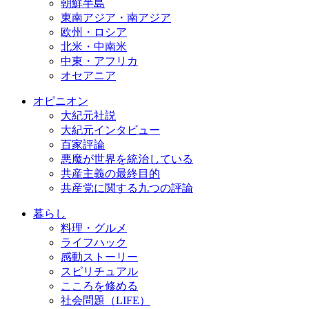
朝鮮半島
東南アジア・南アジア
欧州・ロシア
北米・中南米
中東・アフリカ
オセアニア
オピニオン
大紀元社説
大紀元インタビュー
百家評論
悪魔が世界を統治している
共産主義の最終目的
共産党に関する九つの評論
暮らし
料理・グルメ
ライフハック
感動ストーリー
スピリチュアル
こころを修める
社会問題（LIFE）