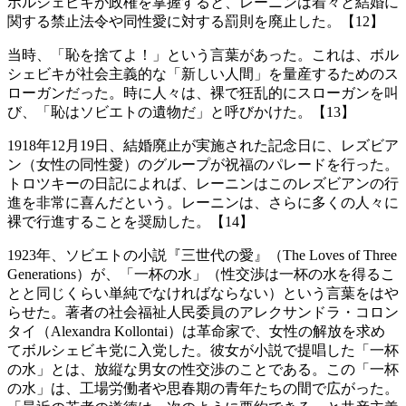
ボルシェビキが政権を掌握すると、レーニンは着々と結婚に
関する禁止法令や同性愛に対する罰則を廃止した。【12】
当時、「恥を捨てよ！」という言葉があった。これは、ボル
シェビキが社会主義的な「新しい人間」を量産するためのス
ローガンだった。時に人々は、裸で狂乱的にスローガンを叫
び、「恥はソビエトの遺物だ」と呼びかけた。【13】
1918年12月19日、結婚廃止が実施された記念日に、レズビア
ン（女性の同性愛）のグループが祝福のパレードを行った。
トロツキーの日記によれば、レーニンはこのレズビアンの行
進を非常に喜んだという。レーニンは、さらに多くの人々に
裸で行進することを奨励した。【14】
1923年、ソビエトの小説『三世代の愛』（The Loves of Three
Generations）が、「一杯の水」（性交渉は一杯の水を得るこ
とと同じくらい単純でなければならない）という言葉をはや
らせた。著者の社会福祉人民委員のアレクサンドラ・コロン
タイ（Alexandra Kollontai）は革命家で、女性の解放を求め
てボルシェビキ党に入党した。彼女が小説で提唱した「一杯
の水」とは、放縦な男女の性交渉のことである。この「一杯
の水」は、工場労働者や思春期の青年たちの間で広がった。