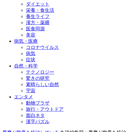
ダイエット
栄養・食生活
養生ライフ
漢方・薬膳
医食同源
美容
病気・医療
コロナウイルス
病気
症状
自然・科学
テクノロジー
驚きの研究
素晴らしい自然
宇宙
エンタメ
動物プラザ
旅行・アウトドア
面白ネタ
漢字パズル