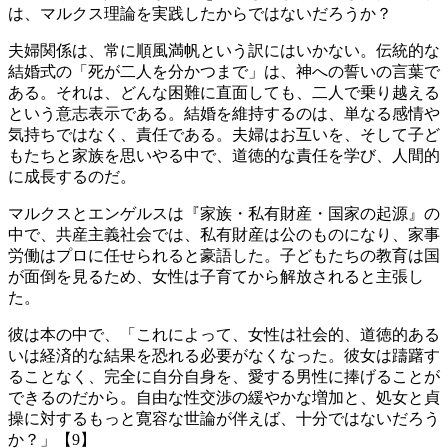
は、マルクス理論を実践したからではないだろうか？
夫婦関係は、常に順風満帆という訳にはいかない。伝統的な
結婚式の「死が二人を分かつまで」は、神への誓いの言葉で
ある。それは、どんな困難に直面しても、二人で乗り越える
という意志表示である。結婚を維持するのは、単なる感情や
気持ちではなく、責任である。夫婦はお互いを、そして子ど
もたちと家族を思いやる中で、道徳的な責任を学び、人間的
に成長するのだ。
マルクスとエンゲルスは『家族・私有財産・国家の起源』の
中で、共産主義社会では、私有財産は公のものになり、家事
労働はプロに任せられると豪語した。子どもたちの教育は国
が面倒を見るため、女性は子育てから解放されると主張し
た。
彼は本の中で、「これによって、女性は社会的、道徳的ある
いは経済的な結果を恐れる必要がなくなった。彼女は躊躇す
ることなく、完全に自分自身を、愛する男性に捧げることが
できるのだから。自由な性交渉の緩やかな増加と、処女と貞
操に対するもっと寛容な世論が伴えば、十分ではないだろう
か？」【9】