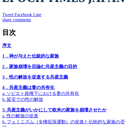
Tweet
Facebook
Line
share
comments
目次
序文
1．神が与えた伝統的な家族
2．家族崩壊を目論む共産主義の目的
3．性の解放を促進する共産主義
4．共産主義は妻の共有化
a. ソビエト政権下における妻の共有化
b. 延安での性の解放
5. 共産主義がいかにして欧米の家族を崩壊させたか
a. 性の解放の促進
b. フェミニズム（女権拡張運動）の促進と伝統的な家族の否