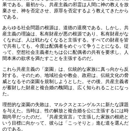
果である。最初から、共産主義の邪霊は人間に神の教えを放
棄させ、神を否定させ、原罪を否定するよう教えてきたから
である。
あらゆる社会問題の根源は、道徳の退廃である。しかし、共
産主義の理論は、私有財産が悪の根源であり、私有財産がな
くなれば、人は戦わなくなると主張する。すべての財産を皆
で共有しても、今度は配偶者をめぐって争うことになる。従
って、空想社会主義者たちは公に配偶者の共有を要求し、人
間本来の欲求を満たすことを主張するのだ。
これら共産主義の「楽園」は、伝統的な家族に真っ向から反
対する。そのため、地域社会や教会、政府は、伝統文化の脅
威となるその楽園を規制しようとした。その後、共産主義者
が蓄財した財産と複合婚の醜聞は、広く知られることになっ
た。
理想的な楽園の失敗は、マルクスとエンゲルスに新たな課題
を与えた。当時は、性の解放と複合婚を公に主張するには時
期尚早だったのだ。『共産党宣言』で主張した家族の根絶と
いう目標に向かって、彼らは「こっそりと」進む道を選んだ
のである。