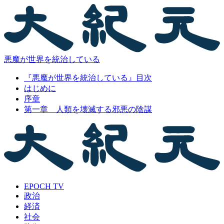
悪魔が世界を統治している
『悪魔が世界を統治している』目次
はじめに
序章
第一章 人類を壊滅する邪悪の陰謀
EPOCH TV
政治
経済
社会