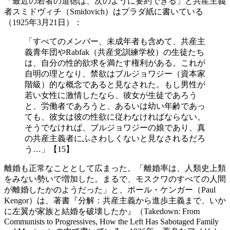
「最近の若者の道徳は、次のように要約できる」と共産主義
者スミドヴィチ（Smidovich）はプラダ紙に書いている
（1925年3月21日）：
「すべてのメンバー、未成年者も含めて、共産主
義青年団やRabfak（共産党訓練学校）の生徒たち
は、自分の性的欲求を満たす権利がある。これが
自明の理となり、禁欲はブルジョワジー（資本家
階級）的な概念であると見なされた。もし男性が
若い女性に激情したなら、彼女が生徒であろう
と、労働者であろうと、あるいは幼い年齢であっ
ても、彼女は彼の性欲に従わなければならない。
そうでなければ、ブルジョワジーの娘であり、真
の共産主義者にふさわしくないと見なされるだろ
う…」【15】
離婚も正常なこととして広まった。「離婚率は、人類史上類
をみない勢いで増加した。まるで、モスクワのすべての人間
が離婚したかのようだった」と、ポール・ケンガー（Paul
Kengor）は、著書『分解：共産主義から進歩主義まで、いか
に左翼が家族と結婚を破壊したか』（Takedown: From
Communists to Progressives, How the Left Has Sabotaged Family