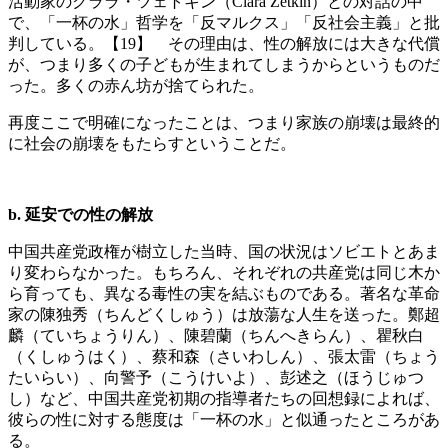
活動家のクララ・ツェトキン（Clara Zetkin）との対話の中
で、「一杯の水」哲学を「反マルクス」「反社会主義」と批
判している。【19】 その理由は、性の解放には大きな代償
が、つまり多くの子どもが生まれてしまうからというものだ
った。多くの赤ん坊が捨てられた。
再度ここで明確になったことは、つまり家族の崩壊は最終的
に社会の崩壊をもたらすということだ。
b. 延安での性の解放
中国共産党政権が樹立した当時、国の状況はソビエトとあま
り変わらなかった。もちろん、それぞれの共産党は同じ木か
ら育っても、異なる毒性の実を結ぶものである。著名な革命
家の陳独秀（ちんどくしゅう）は放蕩な人生を送った。鄭超
麟（ていちょうりん）、陳碧蘭（ちんへきらん）、瞿秋白
（くしゅうはく）、蔡和森（さいわしん）、張太雷（ちょう
たいらい）、向警予（こうけいよ）、彭述之（ほうじゅつ
し）など、中国共産党初期の指導者たちの回想録によれば、
彼らの性に対する態度は「一杯の水」と似通ったところがあ
る。