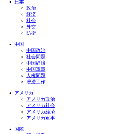
日本
政治
経済
社会
外交
防衛
中国
中国政治
社会問題
中国経済
中国軍事
人権問題
浸透工作
アメリカ
アメリカ政治
アメリカ社会
アメリカ経済
アメリカ軍事
国際