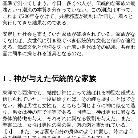
基準で測ってしまう。今日、多くの人が、伝統的な家族の崩
壊という潮流の本質を分かっていない。この潮流はすべて、
これまで200年をかけて、共産邪霊が周到に計画し、着々と
実行してきた結果なのである。
安定した社会を支えていた家族が破壊されている。家族がな
くなれば、次世代に引き継ぐべき伝統的な文化と信仰が途絶
える。伝統文化と信仰を失った若い世代はその結果、共産邪
霊に簡単に操られる道具となるのだ。
1．神が与えた伝統的な家族
東洋でも西洋でも、結婚は神によって結ばれる神聖な儀式と
信じられていた。一度結婚すれば、その絆を壊すことはでき
ない。神は男性も女性も、どちらも同じように神に似せて造
り、男女は神の前で平等である。同時に、神は男女に異なる
身体的特徴を与え、それぞれに異なる役割を与えた。また、
聖書には、女性は男性の骨の骨、肉の肉と書かれている。
【5】 また、夫は妻を自分の身体のように愛し、時には自
分を犠牲にしても妻を守るようにと示されている。