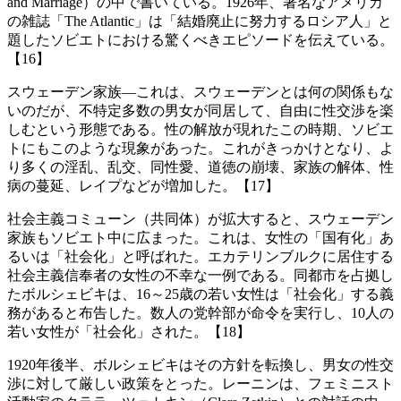
and Marriage）の中で書いている。1926年、著名なアメリカ
の雑誌「The Atlantic」は「結婚廃止に努力するロシア人」と
題したソビエトにおける驚くべきエピソードを伝えている。
【16】
スウェーデン家族―これは、スウェーデンとは何の関係もな
いのだが、不特定多数の男女が同居して、自由に性交渉を楽
しむという形態である。性の解放が現れたこの時期、ソビエ
トにもこのような現象があった。これがきっかけとなり、よ
り多くの淫乱、乱交、同性愛、道徳の崩壊、家族の解体、性
病の蔓延、レイプなどが増加した。【17】
社会主義コミューン（共同体）が拡大すると、スウェーデン
家族もソビエト中に広まった。これは、女性の「国有化」あ
るいは「社会化」と呼ばれた。エカテリンブルクに居住する
社会主義信奉者の女性の不幸な一例である。同都市を占拠し
たボルシェビキは、16～25歳の若い女性は「社会化」する義
務があると布告した。数人の党幹部が命令を実行し、10人の
若い女性が「社会化」された。【18】
1920年後半、ボルシェビキはその方針を転換し、男女の性交
渉に対して厳しい政策をとった。レーニンは、フェミニスト