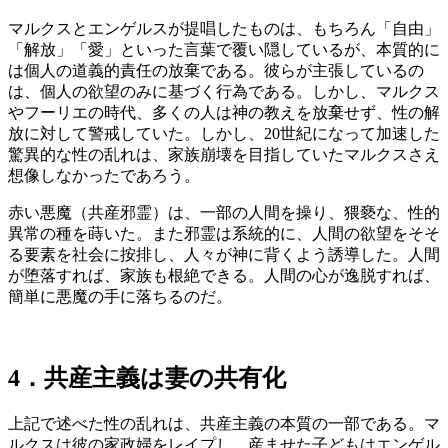
マルクスとエンゲルスが提唱したものは、もちろん「自由」
「解放」「愛」といった言葉で覆い隠しているが、本質的に
は個人の道義的責任の放棄である。彼らが主張しているの
は、個人の欲望のみに基づく行為である。しかし、マルクス
やフーリエの時代、多くの人は神の教えを放棄せず、性の解
放に対して警戒していた。しかし、20世紀になって加速した
驚異的な性の乱れは、家族崩壊を目指していたマルクスさえ
想像しなかったであろう。
赤い悪魔（共産邪霊）は、一部の人間を操り、猥褻な、性的
異常の種を蒔いた。また邪霊は系統的に、人間の欲望をそそ
る要素を社会に按排し、人々が神に背くよう誘導した。人間
が堕落すれば、家族も根絶できる。人間の心が逸脱すれば、
簡単に悪魔の手に落ちるのだ。
4．
共産主義は妻の共有化
上記で述べた性の乱れは、共産主義の本質の一部である。マ
ルクスは彼の家政婦をレイプし、産ませた子どもはエンゲル