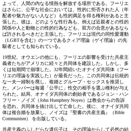
よって、人間の内なる情熱を解放する場所である。フーリエ
はさらに、公平な社会においては、性的に拒否された人（年
配者や魅力がない人など）も性的満足を得る権利があると主
張した。彼は、どのような性行為も、例えば近親者との性的
関係や人と動物との性的行為なども、双方の合意があるなら
ば許されるべきだと主張した。フーリエは現代の同性愛運動
（LGBTを含む）の一つであるクィア理論（ゲイ理論）の先
駆者としても知られている。
19世紀、オウエンの他にも、フーリエの影響を受けた共産主
義者たちがアメリカに続々と共同体を建設した。しかし、多
くは短期間で崩壊した。32年間続いたオナイダ共同体（フー
リエの理論を実践した）が最長だった。この共同体は伝統的
な一夫一婦制を廃し、複婚とグループ・セックスを推奨し
た。メンバーは毎週「公平に」性交の相手を選ぶ権利が与え
られた。結局、オナイダ共同体の創始者であるジョン・ハン
フリー・ノイズ（John Humphrey Noyes）は教会からの告訴
を恐れ、共同体を抜け出して亡命した。後に、オナイダ共同
体は複合婚を放棄し、ノイズは『聖書の共産主義』（Bible
Communism） を出版している。
共産主義のふしだらな遺伝子は、その理論からして必然の結