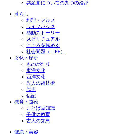
共産党についての九つの論評
暮らし
料理・グルメ
ライフハック
感動ストーリー
スピリチュアル
こころを修める
社会問題（LIFE）
文化・歴史
ものがたり
東洋文化
西洋文化
先人の超技術
歴史
伝記
教育・道徳
ことば豆知識
子供の教育
古人の知恵
健康・美容