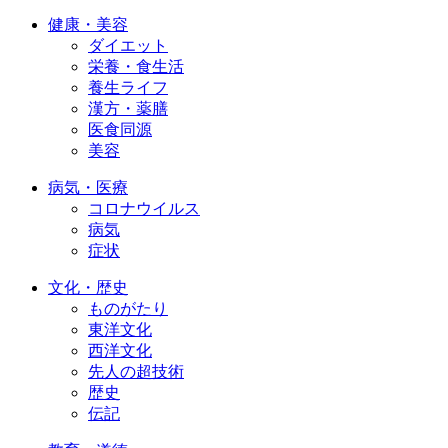
健康・美容
ダイエット
栄養・食生活
養生ライフ
漢方・薬膳
医食同源
美容
病気・医療
コロナウイルス
病気
症状
文化・歴史
ものがたり
東洋文化
西洋文化
先人の超技術
歴史
伝記