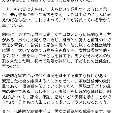
一方、神は妻に夫を敬い、夫を助けて調和するようにと示し
た。夫は懸命に働いて家族を支え、女性は出産の苦しみに耐
えねばならない。これはすべて、人間が背負っている罪から
生じている。
同様に、東洋では男性は陽、女性は陰という伝統的な考え方
がある。男性は太陽や空に通じ、継続的な努力と前進の中で
責任を背負い、苦労して家族を養う。陰に属する女性は地球
に通じ、大いなる徳で万物を産み育てる。女性は柔軟で他人
を気遣い、夫を助けて子どもを育てる。男女がそれぞれの役
割を果たした時、初めて陰陽が調和し、子どもたちは健全に
育つのだ。
伝統的な家族には信仰や道徳を継承する重要な役目があり、
安定した社会を維持するのに欠かせない。家族は信仰の受け
皿であり、価値観を伝えていく絆である。両親は子どもの最
初の先生である。もし子どもが両親から伝統的な価値観、例
えば思いやり、謙遜、感謝、忍耐などの美徳を学ぶことがで
きれば、子どもの人生にとって多いにプラスになるだろう。
また、伝統的な結婚生活は、男女に道徳的な成長を促す。夫