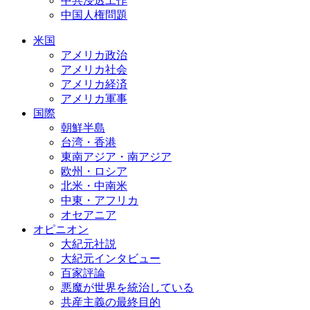
中共浸透工作
中国人権問題
米国
アメリカ政治
アメリカ社会
アメリカ経済
アメリカ軍事
国際
朝鮮半島
台湾・香港
東南アジア・南アジア
欧州・ロシア
北米・中南米
中東・アフリカ
オセアニア
オピニオン
大紀元社説
大紀元インタビュー
百家評論
悪魔が世界を統治している
共産主義の最終目的