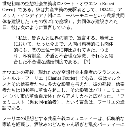
世紀初頭の空想社会主義者ロバート・オウエン（Robert
Owen）である。彼は共産主義の先駆者として、1824年、ア
メリカ・インディアナ州にニューハーモニーという農業共同
体を建設した（その後2年で崩壊）。共同体が建設された
日、彼は次のように宣言している。
「私は、皆さんと世界の前で、宣言する。地球上
において、たった今まで、人間は精神的にも肉体
的にも、悪の三位一体に抑圧されてきた。つま
り、私有財産、矛盾と不合理な宗教、それらと結
合した不合理な結婚制度である」【7】
オウエンの死後、現れたのが空想社会主義者のフランス人、
シャルル・フーリエ（Charles Fourier）である。彼はマルク
スとその信奉者たちに多大な影響を与えた。彼の死後、信奉
者たちは1848年に革命を起こし、その影響はパリ・コミュー
ン（パリ市の革命自冶体）からアメリカへと広がった。「フ
ェミニスト（男女同権論者）」という言葉は、フーリエの造
語である。
フーリエの理想とする共産主義コミュニティーは、伝統的な
家族を軽蔑し、酒飲みのどんちゃん騒ぎと乱交パーティーに