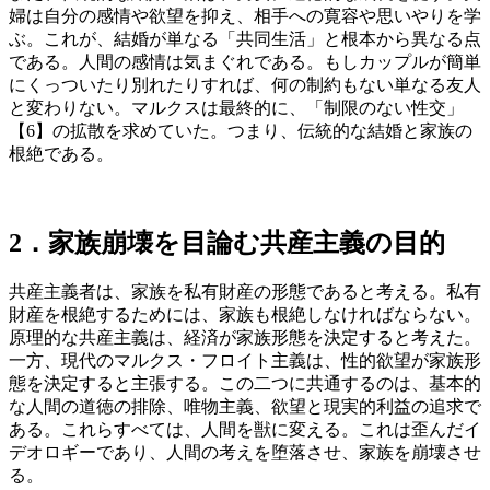
婦は自分の感情や欲望を抑え、相手への寛容や思いやりを学
ぶ。これが、結婚が単なる「共同生活」と根本から異なる点
である。人間の感情は気まぐれである。もしカップルが簡単
にくっついたり別れたりすれば、何の制約もない単なる友人
と変わりない。マルクスは最終的に、「制限のない性交」
【6】の拡散を求めていた。つまり、伝統的な結婚と家族の
根絶である。
2．
家族崩壊を目論む共産主義の目的
共産主義者は、家族を私有財産の形態であると考える。私有
財産を根絶するためには、家族も根絶しなければならない。
原理的な共産主義は、経済が家族形態を決定すると考えた。
一方、現代のマルクス・フロイト主義は、性的欲望が家族形
態を決定すると主張する。この二つに共通するのは、基本的
な人間の道徳の排除、唯物主義、欲望と現実的利益の追求で
ある。これらすべては、人間を獣に変える。これは歪んだイ
デオロギーであり、人間の考えを堕落させ、家族を崩壊させ
る。