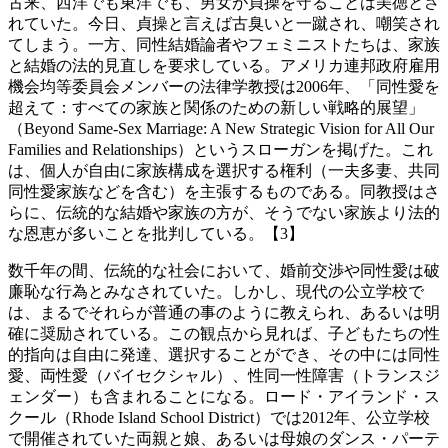
古来、西洋でも東洋でも、男女が貞操を守ることは美徳とさ
れていた。今日、貞操と言えば古臭いと一蹴され、嘲笑され
てしまう。一方、同性結婚論者やフェミニストたちは、家族
と結婚の法的見直しを要求している。アメリカ連邦政府雇用
機会均等委員会メンバーの法律学教授は2006年、「同性愛を
超えて：すべての家族と関係のための新しい戦略的展望」
（Beyond Same-Sex Marriage: A New Strategic Vision for All Our
Families and Relationships）というスローガンを掲げた。これ
は、個人が自由に家族構成を選択する権利（一夫多妻、共同
同性愛家族などを含む）を主張するものである。同教授はさ
らに、伝統的な結婚や家族の方が、そうでない家族より法的
な恩恵が多いことを批判している。【3】
数千年の間、伝統的な社会において、婚前交渉や同性愛は破
廉恥な行為とみなされていた。しかし、現代の公立学校で
は、まるでそれらが普通の事のように教えられ、あるいは明
確に奨励されている。この観点から見れば、子どもたちの性
的指向は自由に発達、選択することができ、その中には同性
愛、両性愛（バイセクシャル）、性同一性障害（トランスジ
ェンダー）も含まれることになる。ロード・アイランド・ス
クール（Rhode Island School District）では2012年、公立学校
で開催されていた両親と娘、あるいは母娘のダンス・パーテ