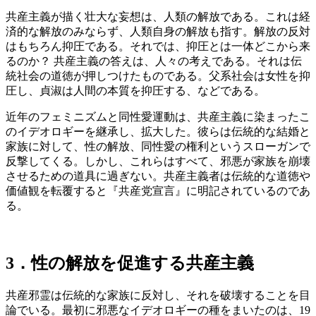
共産主義が描く壮大な妄想は、人類の解放である。これは経
済的な解放のみならず、人類自身の解放も指す。解放の反対
はもちろん抑圧である。それでは、抑圧とは一体どこから来
るのか？ 共産主義の答えは、人々の考えである。それは伝
統社会の道徳が押しつけたものである。父系社会は女性を抑
圧し、貞淑は人間の本質を抑圧する、などである。
近年のフェミニズムと同性愛運動は、共産主義に染まったこ
のイデオロギーを継承し、拡大した。彼らは伝統的な結婚と
家族に対して、性の解放、同性愛の権利というスローガンで
反撃してくる。しかし、これらはすべて、邪悪が家族を崩壊
させるための道具に過ぎない。共産主義者は伝統的な道徳や
価値観を転覆すると『共産党宣言』に明記されているのであ
る。
3．
性の解放を促進する共産主義
共産邪霊は伝統的な家族に反対し、それを破壊することを目
論でいる。最初に邪悪なイデオロギーの種をまいたのは、19