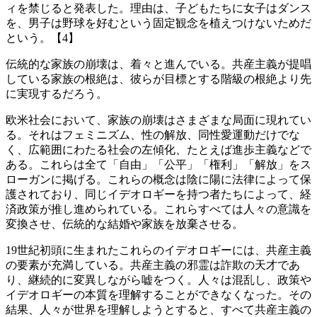
ィを禁じると発表した。理由は、子どもたちに女子はダンス
を、男子は野球を好むという固定観念を植えつけないためだ
という。【4】
伝統的な家族の崩壊は、着々と進んでいる。共産主義が提唱
している家族の根絶は、彼らが目標とする階級の根絶より先
に実現するだろう。
欧米社会において、家族の崩壊はさまざまな局面に現れてい
る。それはフェミニズム、性の解放、同性愛運動だけでな
く、広範囲にわたる社会の左傾化、たとえば進歩主義などで
ある。これらは全て「自由」「公平」「権利」「解放」をス
ローガンに掲げる。これらの概念は陰に陽に法律によって保
護されており、同じイデオロギーを持つ者たちによって、経
済政策が推し進められている。これらすべては人々の意識を
変換させ、伝統的な結婚や家族を放棄させる。
19世紀初頭に生まれたこれらのイデオロギーには、共産主義
の要素が充満している。共産主義の邪霊は詐欺の天才であ
り、継続的に変異しながら嘘をつく。人々は混乱し、政策や
イデオロギーの本質を理解することができなくなった。その
結果、人々が世界を理解しようとすると、すべて共産主義の