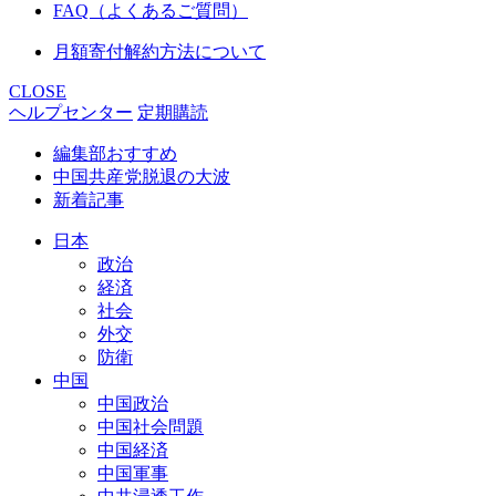
FAQ（よくあるご質問）
月額寄付解約方法について
CLOSE
ヘルプセンター
定期購読
編集部おすすめ
中国共産党脱退の大波
新着記事
日本
政治
経済
社会
外交
防衛
中国
中国政治
中国社会問題
中国経済
中国軍事