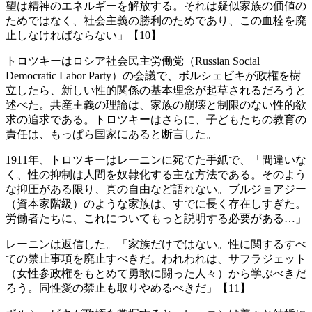
望は精神のエネルギーを解放する。それは疑似家族の価値の
ためではなく、社会主義の勝利のためであり、この血栓を廃
止しなければならない」【10】
トロツキーはロシア社会民主労働党（Russian Social
Democratic Labor Party）の会議で、ボルシェビキが政権を樹
立したら、新しい性的関係の基本理念が起草されるだろうと
述べた。共産主義の理論は、家族の崩壊と制限のない性的欲
求の追求である。トロツキーはさらに、子どもたちの教育の
責任は、もっぱら国家にあると断言した。
1911年、トロツキーはレーニンに宛てた手紙で、「間違いな
く、性の抑制は人間を奴隷化する主な方法である。そのよう
な抑圧がある限り、真の自由など語れない。ブルジョアジー
（資本家階級）のような家族は、すでに長く存在しすぎた。
労働者たちに、これについてもっと説明する必要がある…」
レーニンは返信した。「家族だけではない。性に関するすべ
ての禁止事項を廃止すべきだ。われわれは、サフラジェット
（女性参政権をもとめて勇敢に闘った人々）から学ぶべきだ
ろう。同性愛の禁止も取りやめるべきだ」【11】