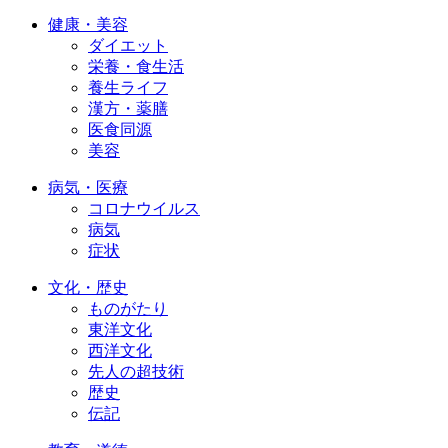
健康・美容
ダイエット
栄養・食生活
養生ライフ
漢方・薬膳
医食同源
美容
病気・医療
コロナウイルス
病気
症状
文化・歴史
ものがたり
東洋文化
西洋文化
先人の超技術
歴史
伝記