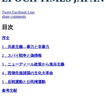
Tweet
Facebook
Line
share
comments
目次
序文
1．共産主義―暴力と非暴力
2．スパイ戦争と偽情報
3．ニューディール政策から進歩主義
4．西側先進諸国の文化大革命
5．反戦運動と公民権運動
参考文献