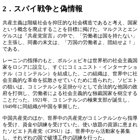
2．スパイ戦争と偽情報
共産主義は階級社会を抑圧的な社会構造であると考え、国家
という概念を廃止することを目標に掲げた。マルクスとエン
ゲルスは『共産党宣言』の中で、「労働者は国を持たない」
と主張し、同書の末文は、「万国の労働者よ、団結せよ！」
である。
レーニンの指揮のもと、ボルシェビキは世界初の社会主義国
家をロシアに設立し、すぐにコミュニスト・インターナショ
ナル（コミンテルン）を結成した。この組織は、世界中に社
会主義的な革命を拡散させていくために造られた。ソビエト
の狙いは、コミンテルンを足掛かりとして合法的な他国の政
府を打倒し、労働者による社会主義的な独裁国家を樹立する
ことだった。1921年、コミンテルンの極東支部が誕生し、
1949年に同組織が中国を掌握した。
中国共産党のほか、世界中の共産党がコミンテルンから指導
を受け、資金や訓練を受けていた。使い放題の資源に恵まれ
たソビエト共産党（CPSU）は、世界中から活動家を募集
し、それぞれの国で破壊工作の訓練を行った。