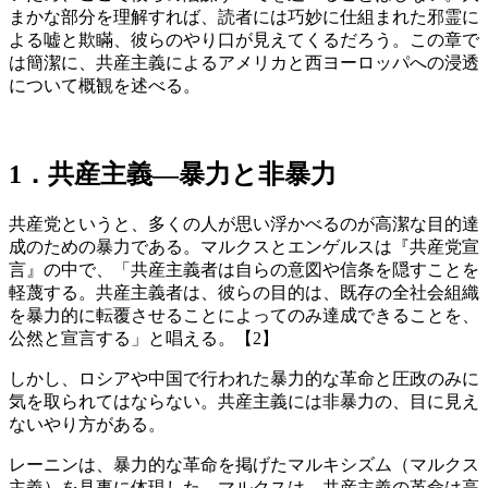
まかな部分を理解すれば、読者には巧妙に仕組まれた邪霊に
よる嘘と欺瞞、彼らのやり口が見えてくるだろう。この章で
は簡潔に、共産主義によるアメリカと西ヨーロッパへの浸透
について概観を述べる。
1．共産主義―暴力と非暴力
共産党というと、多くの人が思い浮かべるのが高潔な目的達
成のための暴力である。マルクスとエンゲルスは『共産党宣
言』の中で、「共産主義者は自らの意図や信条を隠すことを
軽蔑する。共産主義者は、彼らの目的は、既存の全社会組織
を暴力的に転覆させることによってのみ達成できることを、
公然と宣言する」と唱える。【2】
しかし、ロシアや中国で行われた暴力的な革命と圧政のみに
気を取られてはならない。共産主義には非暴力の、目に見え
ないやり方がある。
レーニンは、暴力的な革命を掲げたマルキシズム（マルクス
主義）を見事に体現した。マルクスは、共産主義の革命は高