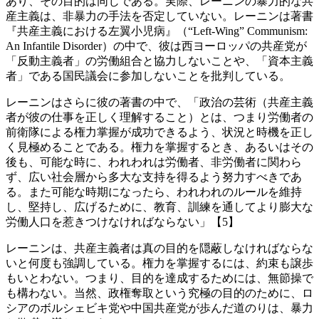
あり、その目的は同じである。実際、レーニンの暴力的な共
産主義は、非暴力の手法を否定していない。レーニンは著書
『共産主義における左翼小児病』（“Left-Wing” Communism:
An Infantile Disorder）の中で、彼は西ヨーロッパの共産党が
「反動主義者」の労働組合と協力しないことや、「資本主義
者」である国民議会に参加しないことを批判している。
レーニンはさらに彼の著書の中で、「政治の芸術（共産主義
者が彼の仕事を正しく理解すること）とは、つまり労働者の
前衛隊による権力掌握が成功できるよう、状況と時機を正し
く見極めることである。権力を掌握するとき、あるいはその
後も、可能な時に、われわれは労働者、非労働者に関わら
ず、広い社会層から多大な支持を得るよう努力すべきであ
る。また可能な時期になったら、われわれのルールを維持
し、堅持し、広げるために、教育、訓練を通してより膨大な
労働人口を惹きつけなければならない」【5】
レーニンは、共産主義者は真の目的を隠蔽しなければならな
いと何度も強調している。権力を掌握するには、約束も譲歩
もいとわない。つまり、目的を達成するためには、無節操で
も構わない。当然、政権奪取という究極の目的のために、ロ
シアのボルシェビキ党や中国共産党が歩んだ道のりは、暴力