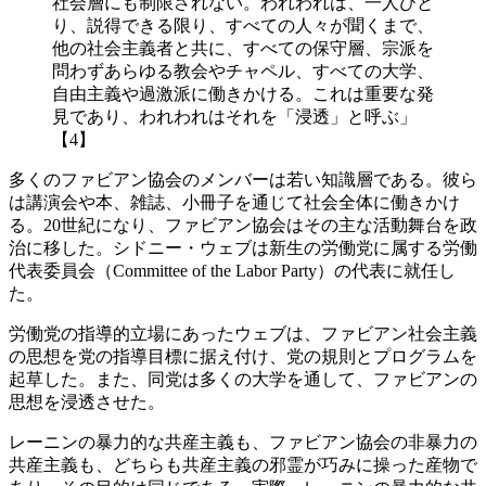
社会層にも制限されない。われわれは、一人ひと
り、説得できる限り、すべての人々が聞くまで、
他の社会主義者と共に、すべての保守層、宗派を
問わずあらゆる教会やチャペル、すべての大学、
自由主義や過激派に働きかける。これは重要な発
見であり、われわれはそれを「浸透」と呼ぶ」
【4】
多くのファビアン協会のメンバーは若い知識層である。彼ら
は講演会や本、雑誌、小冊子を通じて社会全体に働きかけ
る。20世紀になり、ファビアン協会はその主な活動舞台を政
治に移した。シドニー・ウェブは新生の労働党に属する労働
代表委員会（Committee of the Labor Party）の代表に就任し
た。
労働党の指導的立場にあったウェブは、ファビアン社会主義
の思想を党の指導目標に据え付け、党の規則とプログラムを
起草した。また、同党は多くの大学を通して、ファビアンの
思想を浸透させた。
レーニンの暴力的な共産主義も、ファビアン協会の非暴力の
共産主義も、どちらも共産主義の邪霊が巧みに操った産物で