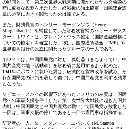
の顧問として、第二次世界大戦末期に開かれたヤルタ会談の
時に重要な役割を果たした。終戦後の領土協定、国際連合憲
章の起草に大きく関わったのは彼である。
また、財務長官のヘンリー・モーゲンソウ（Henry
Morgenthau Jr.）を補佐していた財務次官補のハリー・デクス
ター・ホワイトは、ブレトン・ウッズ協定（国際金融機構に
ついての協定）を確立した。彼は、国際通貨基金（IMF）や
世界復興銀行の設立に関わったグループの一人である。
ホワイトは、中国国民党に対し、冀朝鼎（きちょうてい、中
国共産党の地下活動家）を財務省に起用するよう勧めた。
1941年にポストに就いた冀は、破滅的な貨幣改革を試み、そ
れが国民党の評判を著しく傷つけ、中国共産党を利する結果
となった。
ソビエト・スパイの影響下にあったアメリカの左翼は、国民
党への軍事支援を停止した。第二次世界大戦後に起きた国共
内戦（中国国民党と中国共産党の戦い）で国民党が敗北した
一因は、軍事支援の停止であると一部の専門家は指摘する。
研究者の一人、M．スタントン・エバンズ（M. Stanton