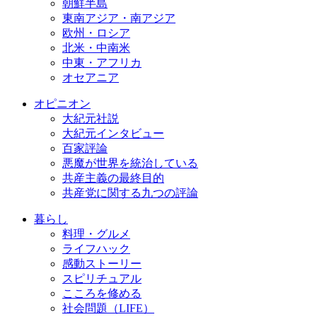
朝鮮半島
東南アジア・南アジア
欧州・ロシア
北米・中南米
中東・アフリカ
オセアニア
オピニオン
大紀元社説
大紀元インタビュー
百家評論
悪魔が世界を統治している
共産主義の最終目的
共産党に関する九つの評論
暮らし
料理・グルメ
ライフハック
感動ストーリー
スピリチュアル
こころを修める
社会問題（LIFE）