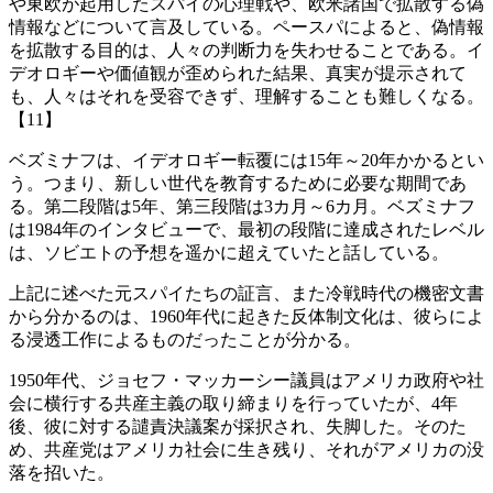
や東欧が起用したスパイの心理戦や、欧米諸国で拡散する偽
情報などについて言及している。ペースパによると、偽情報
を拡散する目的は、人々の判断力を失わせることである。イ
デオロギーや価値観が歪められた結果、真実が提示されて
も、人々はそれを受容できず、理解することも難しくなる。
【11】
ベズミナフは、イデオロギー転覆には15年～20年かかるとい
う。つまり、新しい世代を教育するために必要な期間であ
る。第二段階は5年、第三段階は3カ月～6カ月。ベズミナフ
は1984年のインタビューで、最初の段階に達成されたレベル
は、ソビエトの予想を遥かに超えていたと話している。
上記に述べた元スパイたちの証言、また冷戦時代の機密文書
から分かるのは、1960年代に起きた反体制文化は、彼らによ
る浸透工作によるものだったことが分かる。
1950年代、ジョセフ・マッカーシー議員はアメリカ政府や社
会に横行する共産主義の取り締まりを行っていたが、4年
後、彼に対する譴責決議案が採択され、失脚した。そのた
め、共産党はアメリカ社会に生き残り、それがアメリカの没
落を招いた。