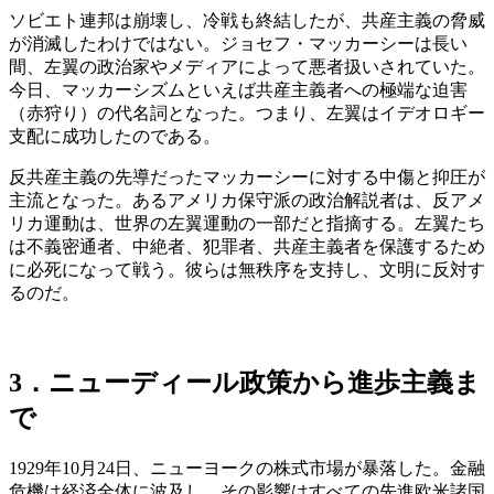
ソビエト連邦は崩壊し、冷戦も終結したが、共産主義の脅威
が消滅したわけではない。ジョセフ・マッカーシーは長い
間、左翼の政治家やメディアによって悪者扱いされていた。
今日、マッカーシズムといえば共産主義者への極端な迫害
（赤狩り）の代名詞となった。つまり、左翼はイデオロギー
支配に成功したのである。
反共産主義の先導だったマッカーシーに対する中傷と抑圧が
主流となった。あるアメリカ保守派の政治解説者は、反アメ
リカ運動は、世界の左翼運動の一部だと指摘する。左翼たち
は不義密通者、中絶者、犯罪者、共産主義者を保護するため
に必死になって戦う。彼らは無秩序を支持し、文明に反対す
るのだ。
3．ニューディール政策から進歩主義ま
で
1929年10月24日、ニューヨークの株式市場が暴落した。金融
危機は経済全体に波及し、その影響はすべての先進欧米諸国