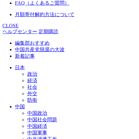
FAQ（よくあるご質問）
月額寄付解約方法について
CLOSE
ヘルプセンター
定期購読
編集部おすすめ
中国共産党脱退の大波
新着記事
日本
政治
経済
社会
外交
防衛
中国
中国政治
中国社会問題
中国経済
中国軍事