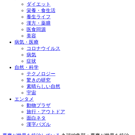
ダイエット
栄養・食生活
養生ライフ
漢方・薬膳
医食同源
美容
病気・医療
コロナウイルス
病気
症状
自然・科学
テクノロジー
驚きの研究
素晴らしい自然
宇宙
エンタメ
動物プラザ
旅行・アウトドア
面白ネタ
漢字パズル