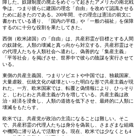
障した。奴隷制度の廃止をめぐって起きたアメリカの南北戦
争は、つまり彼らに建国の理念「自由」を改めて認識させる
ために起きたのである。200年間、その理念は憲法の前文に
書かれている通り、「国内の平穏」や「一般の福祉」を保障
するのに十分な役割を果たしてきた。
西側（欧米諸国）の「自由」は、共産邪霊が目標とする人間
の奴隷化、人類の壊滅と真っ向から対立する。共産邪霊はそ
の代理人たちを人類社会へ遣わし、偽善的な「集産主義」
「平等社会」を掲げさせ、世界中で彼らの陰謀を実行させて
いる。
東側の共産主義国、つまりソビエトや中国では、独裁国家、
大量虐殺、伝統文化の破壊といった明白な形で共産主義が現
れた。一方、欧米国家では、転覆と偽情報により、ひっそり
と、じわじわと共産主義が力を増している。共産主義は政
治・経済を浸食し、人類の道徳を低下させ、最終的に人類に
壊滅をもたらす。
欧米では、共産党が政治の主流になることは難しい。そこ
で、共産邪霊の代理人たちは身分を偽装し、さまざまな組織
や機関に潜り込んで活動する。現在、欧米では少なくとも4