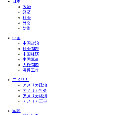
日本
政治
経済
社会
外交
防衛
中国
中国政治
社会問題
中国経済
中国軍事
人権問題
浸透工作
アメリカ
アメリカ政治
アメリカ社会
アメリカ経済
アメリカ軍事
国際