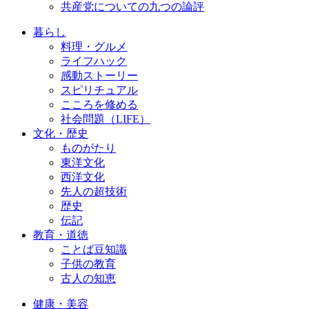
共産党についての九つの論評
暮らし
料理・グルメ
ライフハック
感動ストーリー
スピリチュアル
こころを修める
社会問題（LIFE）
文化・歴史
ものがたり
東洋文化
西洋文化
先人の超技術
歴史
伝記
教育・道徳
ことば豆知識
子供の教育
古人の知恵
健康・美容