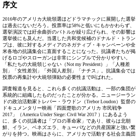
序文
2016年のアメリカ大統領選ほどドラマチックに展開した選挙
は過去にないだろう。投票率は58%と低いにもかかわらず、
選挙演説では紆余曲折のバトルが繰り広げられ、その影響は
選挙後にも及んだ。当選した共和党候補のドナルド・トラン
プは、彼に対するメディアのネガティブ・キャンペーンや全
米各地の抗議集会に直面することになった。抗議者たちが掲
げるロゴやスローガンは非常にシンプルで分かりやすい。
「私たちの大統領じゃない（Not my President）」「人種差
別」「女性差別」「外国人差別」「ナチス」。抗議集会では
投票の再集計や大統領弾劾の必要性まで叫ばれた。
調査報道を見ると、これら多くの抗議活動は、一部の集団が
系統的に組織したものだったことが分かる。ニュージーラン
ドの政治活動家トレバー・ラウドン（Trebor Loudon）監督の
ドキュメンタリー映画「四面楚歌のアメリカ 市民戦争
2017」（America Under Siege: Civil War 2017 ）にあるよう
に、多くの抗議者は「プロの革命家」であり、彼らは北朝
鮮、イラン、ベネズエラ、キューバなどの共産国家と強い繋
がりを持つ。映画はさらに、アメリカで活動する社会主義団