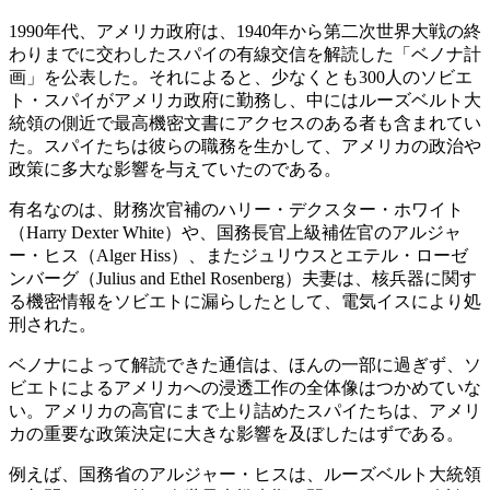
1990年代、アメリカ政府は、1940年から第二次世界大戦の終
わりまでに交わしたスパイの有線交信を解読した「ベノナ計
画」を公表した。それによると、少なくとも300人のソビエ
ト・スパイがアメリカ政府に勤務し、中にはルーズベルト大
統領の側近で最高機密文書にアクセスのある者も含まれてい
た。スパイたちは彼らの職務を生かして、アメリカの政治や
政策に多大な影響を与えていたのである。
有名なのは、財務次官補のハリー・デクスター・ホワイト
（Harry Dexter White）や、国務長官上級補佐官のアルジャ
ー・ヒス（Alger Hiss）、またジュリウスとエテル・ローゼ
ンバーグ（Julius and Ethel Rosenberg）夫妻は、核兵器に関す
る機密情報をソビエトに漏らしたとして、電気イスにより処
刑された。
ベノナによって解読できた通信は、ほんの一部に過ぎず、ソ
ビエトによるアメリカへの浸透工作の全体像はつかめていな
い。アメリカの高官にまで上り詰めたスパイたちは、アメリ
カの重要な政策決定に大きな影響を及ぼしたはずである。
例えば、国務省のアルジャー・ヒスは、ルーズベルト大統領