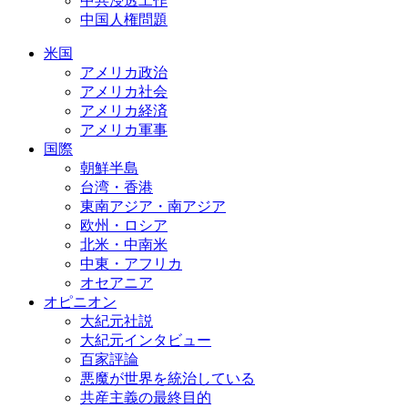
中共浸透工作
中国人権問題
米国
アメリカ政治
アメリカ社会
アメリカ経済
アメリカ軍事
国際
朝鮮半島
台湾・香港
東南アジア・南アジア
欧州・ロシア
北米・中南米
中東・アフリカ
オセアニア
オピニオン
大紀元社説
大紀元インタビュー
百家評論
悪魔が世界を統治している
共産主義の最終目的