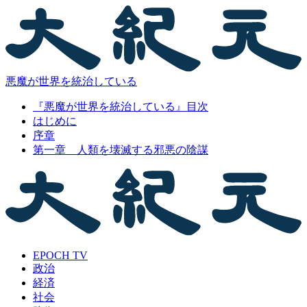
悪魔が世界を統治している
『悪魔が世界を統治している』目次
はじめに
序章
第一章 人類を壊滅する邪悪の陰謀
EPOCH TV
政治
経済
社会