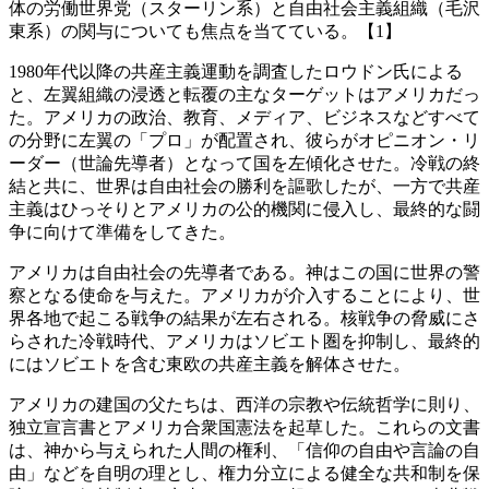
体の労働世界党（スターリン系）と自由社会主義組織（毛沢
東系）の関与についても焦点を当てている。【1】
1980年代以降の共産主義運動を調査したロウドン氏による
と、左翼組織の浸透と転覆の主なターゲットはアメリカだっ
た。アメリカの政治、教育、メディア、ビジネスなどすべて
の分野に左翼の「プロ」が配置され、彼らがオピニオン・リ
ーダー（世論先導者）となって国を左傾化させた。冷戦の終
結と共に、世界は自由社会の勝利を謳歌したが、一方で共産
主義はひっそりとアメリカの公的機関に侵入し、最終的な闘
争に向けて準備をしてきた。
アメリカは自由社会の先導者である。神はこの国に世界の警
察となる使命を与えた。アメリカが介入することにより、世
界各地で起こる戦争の結果が左右される。核戦争の脅威にさ
らされた冷戦時代、アメリカはソビエト圏を抑制し、最終的
にはソビエトを含む東欧の共産主義を解体させた。
アメリカの建国の父たちは、西洋の宗教や伝統哲学に則り、
独立宣言書とアメリカ合衆国憲法を起草した。これらの文書
は、神から与えられた人間の権利、「信仰の自由や言論の自
由」などを自明の理とし、権力分立による健全な共和制を保