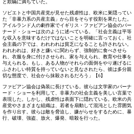
と欺瞞に満ちていた。
ソビエトと中国共産党が見せた残虐性は、欧米に巣隠ってい
た「非暴力系の共産主義」から目をそらす役割を果たした。
アイルランド人の劇作家でイギリス・ファビアン協会のバー
ナード・ショーは次のように述べている。「社会主義は平等
な収入を意味するだけではないことを明確に言っておく。社
会主義の下では、われわれは貧乏になることも許されない。
われわれは、好きと嫌いに関わらず、強制的に食べさせら
れ、衣服を身に付けさせられ、家を与えられ、教育や仕事を
与えられる。もし、ある人物がそれらの面倒をやり遂げるに
ふさわしい特質を持っていないと見なされたら、彼は多分親
切な態度で、社会から抹殺されるだろう」【6】
ファビアン協会は偽装に長けている。彼らは文学家のバーナ
ード・ショーを利用して、非暴力の社会主義を美しい言葉で
表現した。しかし、残虐性は表面下に隠れている。欧米の共
産党やさまざまな組織は、若者を扇動して混沌とした雰囲気
を作り出す。彼らは敵を脅迫し、嫌がらせをするために、暴
行、破壊、強盗、放火、爆発、暗殺を行った。