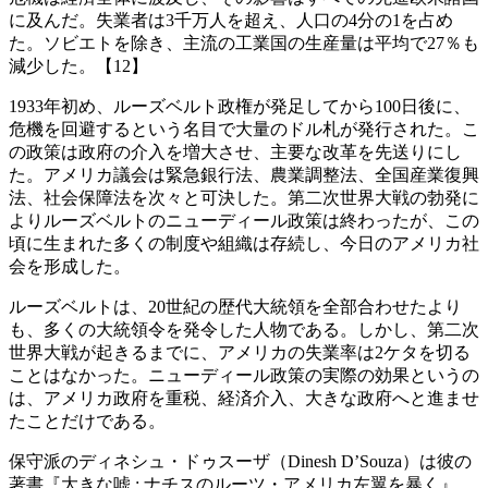
に及んだ。失業者は3千万人を超え、人口の4分の1を占め
た。ソビエトを除き、主流の工業国の生産量は平均で27％も
減少した。【12】
1933年初め、ルーズベルト政権が発足してから100日後に、
危機を回避するという名目で大量のドル札が発行された。こ
の政策は政府の介入を増大させ、主要な改革を先送りにし
た。アメリカ議会は緊急銀行法、農業調整法、全国産業復興
法、社会保障法を次々と可決した。第二次世界大戦の勃発に
よりルーズベルトのニューディール政策は終わったが、この
頃に生まれた多くの制度や組織は存続し、今日のアメリカ社
会を形成した。
ルーズベルトは、20世紀の歴代大統領を全部合わせたより
も、多くの大統領令を発令した人物である。しかし、第二次
世界大戦が起きるまでに、アメリカの失業率は2ケタを切る
ことはなかった。ニューディール政策の実際の効果というの
は、アメリカ政府を重税、経済介入、大きな政府へと進ませ
たことだけである。
保守派のディネシュ・ドゥスーザ（Dinesh D’Souza）は彼の
著書『大きな嘘 : ナチスのルーツ・アメリカ左翼を暴く』