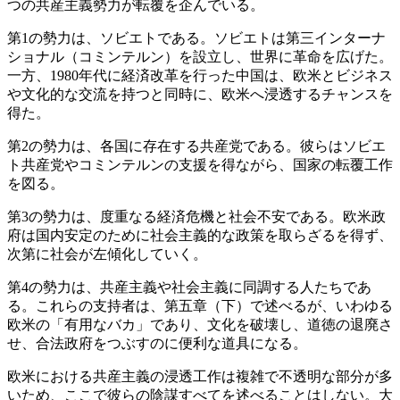
つの共産主義勢力が転覆を企んでいる。
第1の勢力は、ソビエトである。ソビエトは第三インターナ
ショナル（コミンテルン）を設立し、世界に革命を広げた。
一方、1980年代に経済改革を行った中国は、欧米とビジネス
や文化的な交流を持つと同時に、欧米へ浸透するチャンスを
得た。
第2の勢力は、各国に存在する共産党である。彼らはソビエ
ト共産党やコミンテルンの支援を得ながら、国家の転覆工作
を図る。
第3の勢力は、度重なる経済危機と社会不安である。欧米政
府は国内安定のために社会主義的な政策を取らざるを得ず、
次第に社会が左傾化していく。
第4の勢力は、共産主義や社会主義に同調する人たちであ
る。これらの支持者は、第五章（下）で述べるが、いわゆる
欧米の「有用なバカ」であり、文化を破壊し、道徳の退廃さ
せ、合法政府をつぶすのに便利な道具になる。
欧米における共産主義の浸透工作は複雑で不透明な部分が多
いため、ここで彼らの陰謀すべてを述べることはしない。大