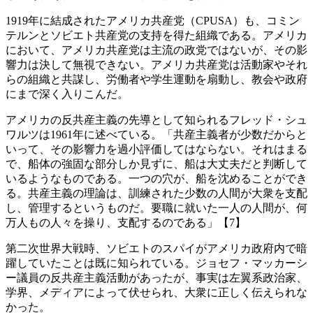
1919年に結成されたアメリカ共産党（CPUSA）も、コミン
テルンとソビエト共産党の支持を得た組織である。アメリカ
において、アメリカ共産党は主流の政党ではないが、その影
響力は決して無視できない。アメリカ共産党は活動家やそれ
らの組織と共謀し、労働者や学生運動を扇動し、教会や政府
にまで深く入りこんだ。
アメリカの反共産主義の先導として知られるフレッド・シュ
ワルツは1961年に述べている。「共産主義者が少数だからと
いって、その影響力を過小評価してはならない。それはまる
で、船体の強固な部分しか見ずに、船は大丈夫だと判断して
いるようなものである。一つの穴が、船を沈めることができ
る。共産主義の理論は、訓練された少数の人間が大衆を支配
し、管理するというものだ。要職に就いた一人の人間が、何
万人もの人々を操り、支配するのである」【7】
第二次世界大戦時、ソビエトのスパイがアメリカ政府内で暗
躍していたことは既に知られている。ジョセフ・マッカーシ
ー議員の反共産主義活動があったが、事実は左翼系政治家、
学界、メディアによって伏せられ、大衆に正しく伝えられな
かった。