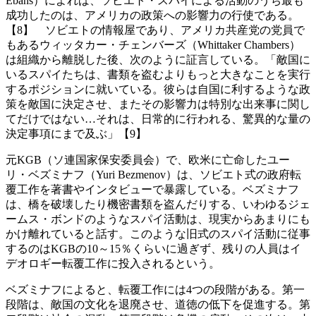
Ebans）によれば、ソビエト・スパイによる活動のうち最も
成功したのは、アメリカの政策への影響力の行使である。
【8】 ソビエトの情報屋であり、アメリカ共産党の党員で
もあるウィッタカー・チェンバーズ（Whittaker Chambers）
は組織から離脱した後、次のように証言している。「敵国に
いるスパイたちは、書類を盗むよりもっと大きなことを実行
するポジションに就いている。彼らは自国に利するような政
策を敵国に決定させ、またその影響力は特別な出来事に関し
てだけではない…それは、日常的に行われる、驚異的な量の
決定事項にまで及ぶ」【9】
元KGB（ソ連国家保安委員会）で、欧米に亡命したユー
リ・ベズミナフ（Yuri Bezmenov）は、ソビエト式の政府転
覆工作を著書やインタビューで暴露している。ベズミナフ
は、橋を破壊したり機密書類を盗んだりする、いわゆるジェ
ームス・ボンドのようなスパイ活動は、現実からあまりにも
かけ離れていると話す。このような旧式のスパイ活動に従事
するのはKGBの10～15％くらいに過ぎず、残りの人員はイ
デオロギー転覆工作に投入されるという。
ベズミナフによると、転覆工作には4つの段階がある。第一
段階は、敵国の文化を退廃させ、道徳の低下を促進する。第