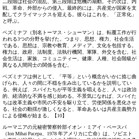
二段階は社会の混乱、第三段階は危機の扇動。その次は、内
戦、革命、外部からの侵入。最終的には、共産党が国家を支
配してクライマックスを迎える。彼らはこれを、「正常化」
と呼ぶ。
ベズミナフ（別名トーマス・シューマン）は、転覆工作が行
われる3つの分野を挙げた。つまり、思想、権力、社会生活
である。思想は、宗教や教育、メディア、文化を包括する。
権力は、政府、法制度、法執行機関、軍隊、外交を含む。社
会生活は、家族、コミュニティー、健康、人種、社会階級が
異なる人間同士の関係を含む。
ベズミナフは例として、「平等」という概念がいかに捻じ曲
げられ、人々の間に不穏を生み出しているかを説明してい
る。例えば、スパイたちが平等主義を唱えると、人々は政治
的、経済的な不満を感じ始める。不景気になれば、スパイた
ちは改革主義や市民の不安を駆り立て、労使関係を悪化させ
る。社会の動揺が激しくなると、革命あるいは共産主義勢力
による侵略が始まる。【10】
ルーマニアの元秘密警察幹部イオン・ミアイ・ペースパ
（Ion Mihai Pacepa、1978 年アメリカに亡命）は、ソビエト