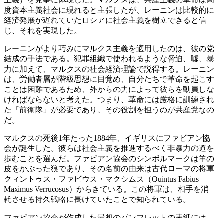
度資本主義社会に現れると主張したが、レーニンは比較的に
経済発展が遅れていたロシアに社会主義を樹立できると信
じ、それを実現した。
レーニンがより巧みにマルクス主義を適用したのは、彼の党
結成の手法である。犯罪組織で使われるような脅迫、嘘、暴
力に加えて、マルクスの社会経済理論で説得する。レーニン
は、労働者層が階級思想に目覚め、自分たちで革命を起こす
ことは困難であるため、外からの力によって彼らを動員しな
ければならないと考えた。つまり、革命には厳格に訓練され
た「前衛隊」が必要であり、その役割を担うのが共産党なの
だ。
マルクスの死後1年たった1884年、イギリスにファビアン協
会が誕生した。彼らは社会主義を推進するべく非暴力の道を
歩むことを選んだ。ファビアン協会のシンボルマークは羊の
皮をかぶった狼であり、その名前の由来は古代ローマの将軍
クィントゥス・ファビウス・マクシムス（Quintus Fabius
Maximus Verrucosus）からきている。この将軍は、相手を消
耗させる持久戦略に長けていたことで知られている。
ファビアン協会が作成した最初のパンフレットの表紙には、