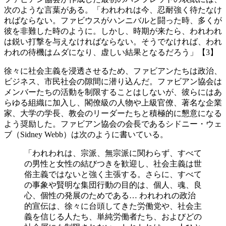
次のような言葉がある。「われわれは今、忍耐強く待たなけ
ればならない。ファビウスがハンニバルと闘った時、多くが
彼を非難した時のように。しかし、時期が来たら、われわれ
は鋭い打撃を与えなければならない。そうでなければ、われ
われの待機はムダになり、虚しい結果となるだろう」【3】
徐々に社会主義を浸透させるため、ファビアンたちは政治、
ビジネス、市民社会の隙間に潜り込んだ。ファビアン協会は
メンバーたちの活動を制限することはしないが、彼らにはあ
らゆる組織に加入し、閣僚級の人物や上級官僚、著名な企業
家、大学の学長、教会のリーダーたちと積極的に懇意になる
よう奨励した。ファビアン協会の会長であるシドニー・ウェ
ブ（Sidney Webb）は次のように書いている。
「われわれは、宗派、無宗派に関わらず、すべて
の男性と女性の結びつきを歓迎し、社会主義は世
俗主義ではないと強く主張する。さらに、すべて
の事象や賢明な集団行動の目的は、個人、魂、良
心、個性の発展のためである… われわれの政治
的宣伝は、徐々に台頭してきた労働党や、社会主
義を信じる人たち、単純労働者たち、およびどの