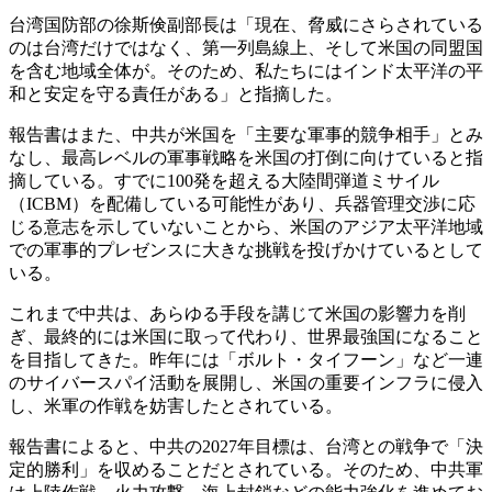
台湾国防部の徐斯倹副部長は「現在、脅威にさらされている
のは台湾だけではなく、第一列島線上、そして米国の同盟国
を含む地域全体が。そのため、私たちにはインド太平洋の平
和と安定を守る責任がある」と指摘した。
報告書はまた、中共が米国を「主要な軍事的競争相手」とみ
なし、最高レベルの軍事戦略を米国の打倒に向けていると指
摘している。すでに100発を超える大陸間弾道ミサイル
（ICBM）を配備している可能性があり、兵器管理交渉に応
じる意志を示していないことから、米国のアジア太平洋地域
での軍事的プレゼンスに大きな挑戦を投げかけているとして
いる。
これまで中共は、あらゆる手段を講じて米国の影響力を削
ぎ、最終的には米国に取って代わり、世界最強国になること
を目指してきた。昨年には「ボルト・タイフーン」など一連
のサイバースパイ活動を展開し、米国の重要インフラに侵入
し、米軍の作戦を妨害したとされている。
報告書によると、中共の2027年目標は、台湾との戦争で「決
定的勝利」を収めることだとされている。そのため、中共軍