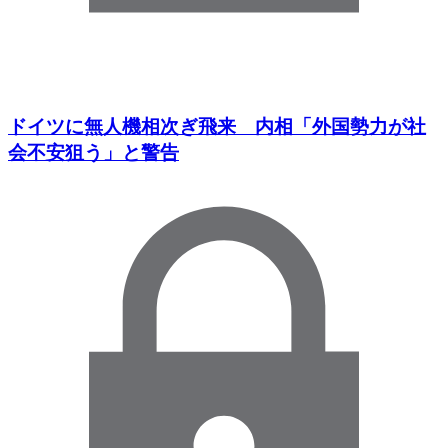
ドイツに無人機相次ぎ飛来 内相「外国勢力が社
会不安狙う」と警告