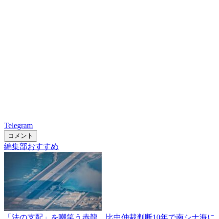
Telegram
コメント
編集部おすすめ
「法の支配」を嘲笑う赤龍 比中仲裁判断10年で南シナ海に