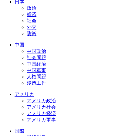
日本
政治
経済
社会
外交
防衛
中国
中国政治
社会問題
中国経済
中国軍事
人権問題
浸透工作
アメリカ
アメリカ政治
アメリカ社会
アメリカ経済
アメリカ軍事
国際