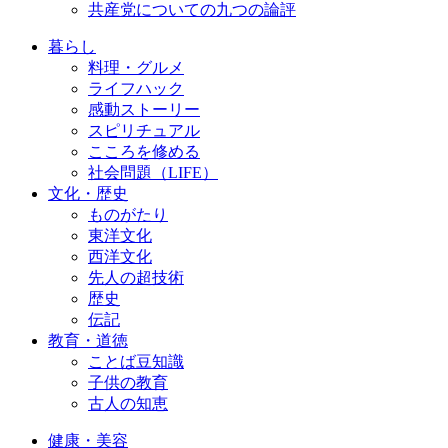
共産党についての九つの論評
暮らし
料理・グルメ
ライフハック
感動ストーリー
スピリチュアル
こころを修める
社会問題（LIFE）
文化・歴史
ものがたり
東洋文化
西洋文化
先人の超技術
歴史
伝記
教育・道徳
ことば豆知識
子供の教育
古人の知恵
健康・美容