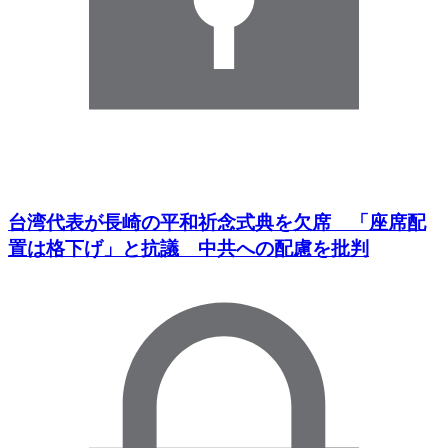
台湾代表が長崎の平和祈念式典を欠席 「座席配
置は格下げ」と抗議 中共への配慮を批判