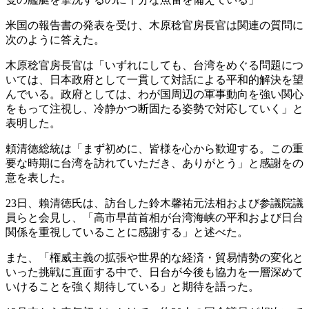
米国の報告書の発表を受け、木原稔官房長官は関連の質問に
次のように答えた。
木原稔官房長官は「いずれにしても、台湾をめぐる問題につ
いては、日本政府として一貫して対話による平和的解決を望
んでいる。政府としては、わが国周辺の軍事動向を強い関心
をもって注視し、冷静かつ断固たる姿勢で対応していく」と
表明した。
頼清徳総統は「まず初めに、皆様を心から歓迎する。この重
要な時期に台湾を訪れていただき、ありがとう」と感謝をの
意を表した。
23日、賴清徳氏は、訪台した鈴木馨祐元法相および参議院議
員らと会見し、「高市早苗首相が台湾海峡の平和および日台
関係を重視していることに感謝する」と述べた。
また、「権威主義の拡張や世界的な経済・貿易情勢の変化と
いった挑戦に直面する中で、日台が今後も協力を一層深めて
いけることを強く期待している」と期待を語った。