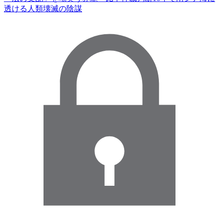
透ける人類壊滅の陰謀