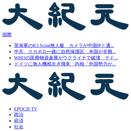
国際
英海軍のK3 Scout無人艇 カメラが中国IPと通...
中共 スカボロー礁に自然保護区 米国が非難...
WHOの医療物資倉庫がウクライナで破壊 テド...
ドイツに無人機相次ぎ飛来 内相「外国勢力が...
EPOCH TV
政治
経済
社会