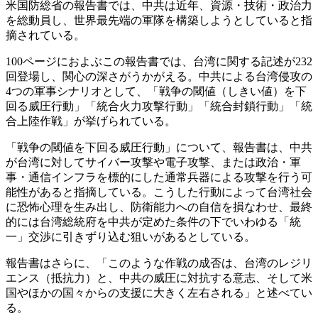
米国防総省の報告書では、中共は近年、資源・技術・政治力
を総動員し、世界最先端の軍隊を構築しようとしていると指
摘されている。
100ページにおよぶこの報告書では、台湾に関する記述が232
回登場し、関心の深さがうかがえる。中共による台湾侵攻の
4つの軍事シナリオとして、「戦争の閾値（しきい値）を下
回る威圧行動」「統合火力攻撃行動」「統合封鎖行動」「統
合上陸作戦」が挙げられている。
「戦争の閾値を下回る威圧行動」について、報告書は、中共
が台湾に対してサイバー攻撃や電子攻撃、または政治・軍
事・通信インフラを標的にした通常兵器による攻撃を行う可
能性があると指摘している。こうした行動によって台湾社会
に恐怖心理を生み出し、防衛能力への自信を損なわせ、最終
的には台湾総統府を中共が定めた条件の下でいわゆる「統
一」交渉に引きずり込む狙いがあるとしている。
報告書はさらに、「このような作戦の成否は、台湾のレジリ
エンス（抵抗力）と、中共の威圧に対抗する意志、そして米
国やほかの国々からの支援に大きく左右される」と述べてい
る。