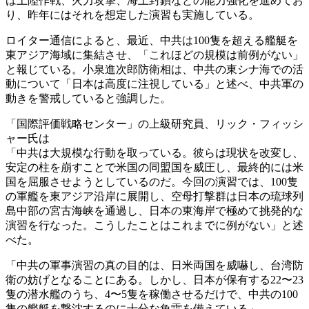
は上陸作戦、火力攻撃、海上封鎖などの能力強化を進めてお
り、昨年にはそれを想定した演習も実施している。
ロイター通信によると、最近、中共は100隻を超える艦艇を
東アジア海域に集結させ、「これほどの規模は前例がない」
と報じている。小泉進次郎防衛相は、中共の東シナ海での活
動について「日本は高度に注視している」と述べ、中共軍の
動きを警戒していると強調した。
「国際評価戦略センター」の上級研究員、リック・フィッシ
ャー氏は
「中共は大規模な行動を取っている。彼らは現状を改変し、
安定の柱を崩すことで米国の同盟国を威圧し、最終的には米
国を屈服させようとしているのだ。今回の演習では、100隻
の軍艦を東アジア沿岸に展開し、空母打撃群は日本の琉球列
島中部の宮古海峡を通過し、日本の東海岸で極めて挑発的な
演習を行なった。こうしたことはこれまでに例がない」と述
べた。
「中共の軍事演習の真の目的は、日米両国を威嚇し、台湾防
衛の妨げとなることにある。しかし、日本が保有する22〜23
隻の潜水艦のうち、4〜5隻を稼働させるだけで、中共の100
隻の艦艇を撃沈するのに十分な魚雷を備えている」