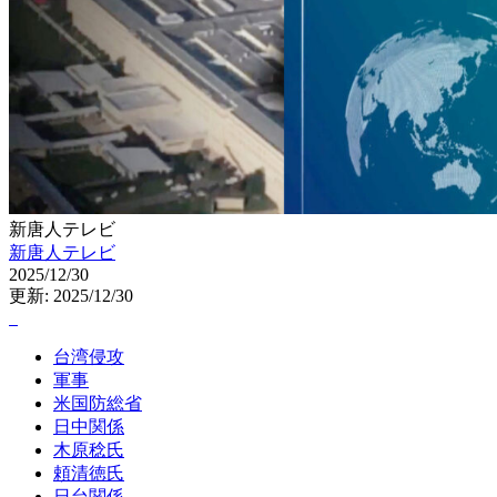
新唐人テレビ
新唐人テレビ
2025/12/30
更新: 2025/12/30
台湾侵攻
軍事
米国防総省
日中関係
木原稔氏
頼清徳氏
日台関係