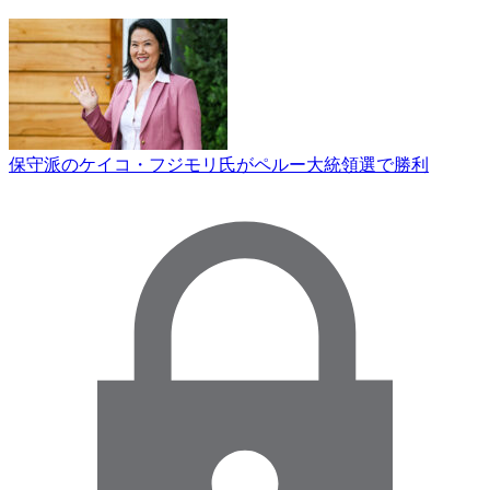
保守派のケイコ・フジモリ氏がペルー大統領選で勝利