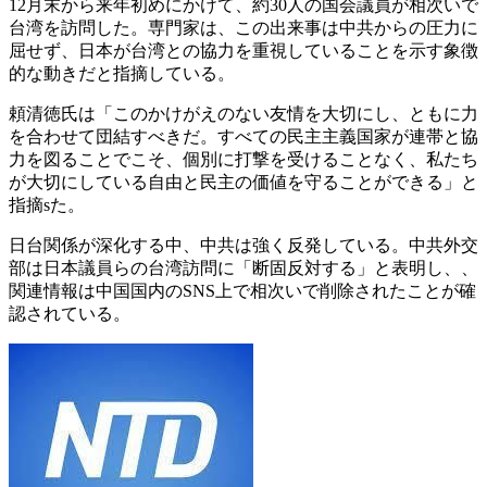
12月末から来年初めにかけて、約30人の国会議員が相次いで
台湾を訪問した。専門家は、この出来事は中共からの圧力に
屈せず、日本が台湾との協力を重視していることを示す象徴
的な動きだと指摘している。
頼清徳氏は「このかけがえのない友情を大切にし、ともに力
を合わせて団結すべきだ。すべての民主主義国家が連帯と協
力を図ることでこそ、個別に打撃を受けることなく、私たち
が大切にしている自由と民主の価値を守ることができる」と
指摘sた。
日台関係が深化する中、中共は強く反発している。中共外交
部は日本議員らの台湾訪問に「断固反対する」と表明し、、
関連情報は中国国内のSNS上で相次いで削除されたことが確
認されている。