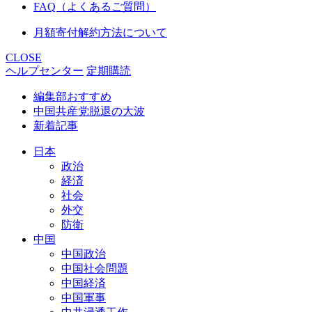
FAQ（よくあるご質問）
月額寄付解約方法について
CLOSE
ヘルプセンター
定期購読
編集部おすすめ
中国共産党脱退の大波
新着記事
日本
政治
経済
社会
外交
防衛
中国
中国政治
中国社会問題
中国経済
中国軍事