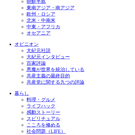
朝鮮半島
東南アジア・南アジア
欧州・ロシア
北米・中南米
中東・アフリカ
オセアニア
オピニオン
大紀元社説
大紀元インタビュー
百家評論
悪魔が世界を統治している
共産主義の最終目的
共産党に関する九つの評論
暮らし
料理・グルメ
ライフハック
感動ストーリー
スピリチュアル
こころを修める
社会問題（LIFE）