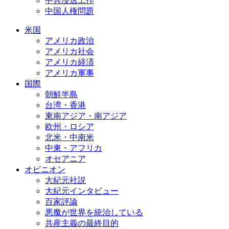
中共浸透工作
中国人権問題
米国
アメリカ政治
アメリカ社会
アメリカ経済
アメリカ軍事
国際
朝鮮半島
台湾・香港
東南アジア・南アジア
欧州・ロシア
北米・中南米
中東・アフリカ
オセアニア
オピニオン
大紀元社説
大紀元インタビュー
百家評論
悪魔が世界を統治している
共産主義の最終目的