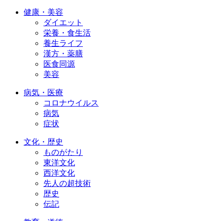
健康・美容
ダイエット
栄養・食生活
養生ライフ
漢方・薬膳
医食同源
美容
病気・医療
コロナウイルス
病気
症状
文化・歴史
ものがたり
東洋文化
西洋文化
先人の超技術
歴史
伝記