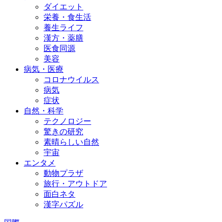
ダイエット
栄養・食生活
養生ライフ
漢方・薬膳
医食同源
美容
病気・医療
コロナウイルス
病気
症状
自然・科学
テクノロジー
驚きの研究
素晴らしい自然
宇宙
エンタメ
動物プラザ
旅行・アウトドア
面白ネタ
漢字パズル