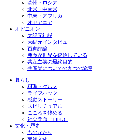
欧州・ロシア
北米・中南米
中東・アフリカ
オセアニア
オピニオン
大紀元社説
大紀元インタビュー
百家評論
悪魔が世界を統治している
共産主義の最終目的
共産党についての九つの論評
暮らし
料理・グルメ
ライフハック
感動ストーリー
スピリチュアル
こころを修める
社会問題（LIFE）
文化・歴史
ものがたり
東洋文化