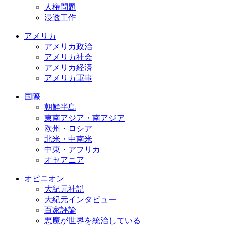
人権問題
浸透工作
アメリカ
アメリカ政治
アメリカ社会
アメリカ経済
アメリカ軍事
国際
朝鮮半島
東南アジア・南アジア
欧州・ロシア
北米・中南米
中東・アフリカ
オセアニア
オピニオン
大紀元社説
大紀元インタビュー
百家評論
悪魔が世界を統治している