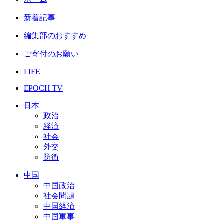
新着記事
編集部のおすすめ
ご寄付のお願い
LIFE
EPOCH TV
日本
政治
経済
社会
外交
防衛
中国
中国政治
社会問題
中国経済
中国軍事