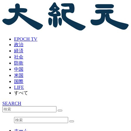
EPOCH TV
政治
経済
社会
防衛
中国
米国
国際
LIFE
すべて
SEARCH
ホーム