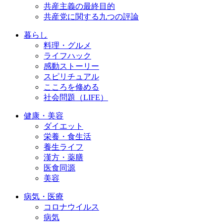
共産主義の最終目的
共産党に関する九つの評論
暮らし
料理・グルメ
ライフハック
感動ストーリー
スピリチュアル
こころを修める
社会問題（LIFE）
健康・美容
ダイエット
栄養・食生活
養生ライフ
漢方・薬膳
医食同源
美容
病気・医療
コロナウイルス
病気