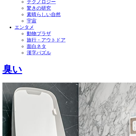
テクノロジー
驚きの研究
素晴らしい自然
宇宙
エンタメ
動物プラザ
旅行・アウトドア
面白ネタ
漢字パズル
臭い