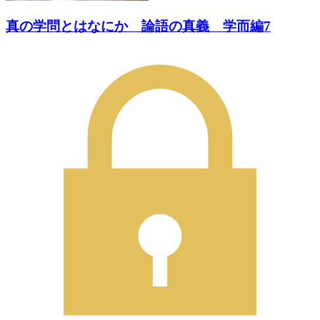
真の学問とはなにか 論語の真義 学而編7