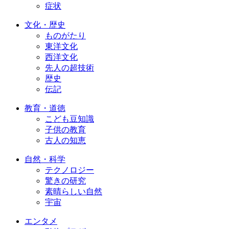
症状
文化・歴史
ものがたり
東洋文化
西洋文化
先人の超技術
歴史
伝記
教育・道徳
こども豆知識
子供の教育
古人の知恵
自然・科学
テクノロジー
驚きの研究
素晴らしい自然
宇宙
エンタメ