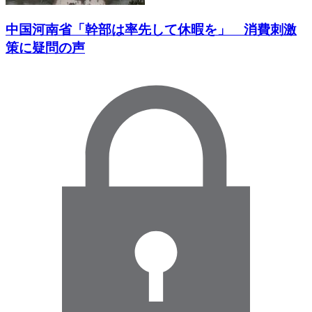
中国河南省「幹部は率先して休暇を」 消費刺激
策に疑問の声