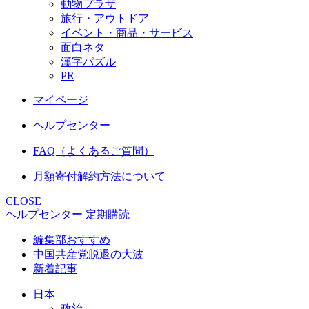
動物プラザ
旅行・アウトドア
イベント・商品・サービス
面白ネタ
漢字パズル
PR
マイページ
ヘルプセンター
FAQ（よくあるご質問）
月額寄付解約方法について
CLOSE
ヘルプセンター
定期購読
編集部おすすめ
中国共産党脱退の大波
新着記事
日本
政治