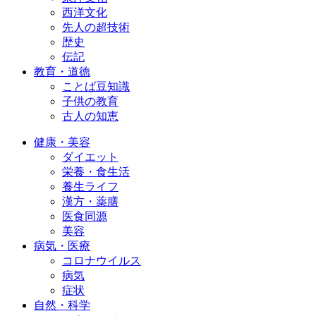
西洋文化
先人の超技術
歴史
伝記
教育・道徳
ことば豆知識
子供の教育
古人の知恵
健康・美容
ダイエット
栄養・食生活
養生ライフ
漢方・薬膳
医食同源
美容
病気・医療
コロナウイルス
病気
症状
自然・科学