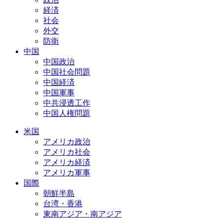
経済
社会
外交
防衛
中国
中国政治
中国社会問題
中国経済
中国軍事
中共浸透工作
中国人権問題
米国
アメリカ政治
アメリカ社会
アメリカ経済
アメリカ軍事
国際
朝鮮半島
台湾・香港
東南アジア・南アジア