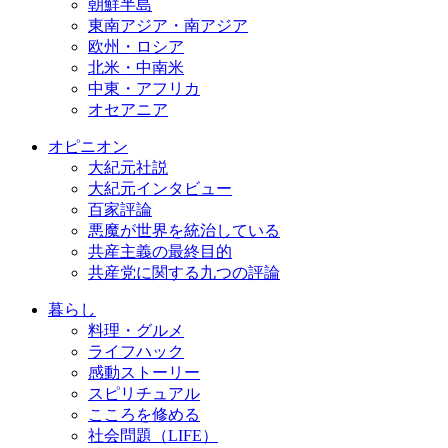
朝鮮半島
東南アジア・南アジア
欧州・ロシア
北米・中南米
中東・アフリカ
オセアニア
オピニオン
大紀元社説
大紀元インタビュー
百家評論
悪魔が世界を統治している
共産主義の最終目的
共産党に関する九つの評論
暮らし
料理・グルメ
ライフハック
感動ストーリー
スピリチュアル
こころを修める
社会問題（LIFE）