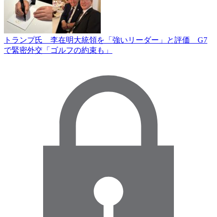
トランプ氏 李在明大統領を「強いリーダー」と評価 G7
で緊密外交「ゴルフの約束も」