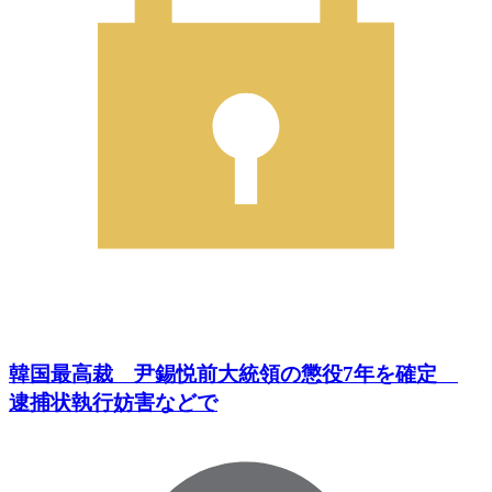
韓国最高裁 尹錫悦前大統領の懲役7年を確定
逮捕状執行妨害などで