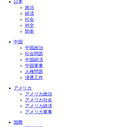
日本
政治
経済
社会
外交
防衛
中国
中国政治
社会問題
中国経済
中国軍事
人権問題
浸透工作
アメリカ
アメリカ政治
アメリカ社会
アメリカ経済
アメリカ軍事
国際