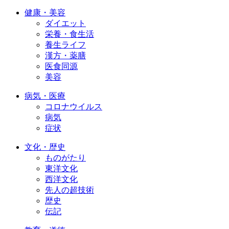
健康・美容
ダイエット
栄養・食生活
養生ライフ
漢方・薬膳
医食同源
美容
病気・医療
コロナウイルス
病気
症状
文化・歴史
ものがたり
東洋文化
西洋文化
先人の超技術
歴史
伝記