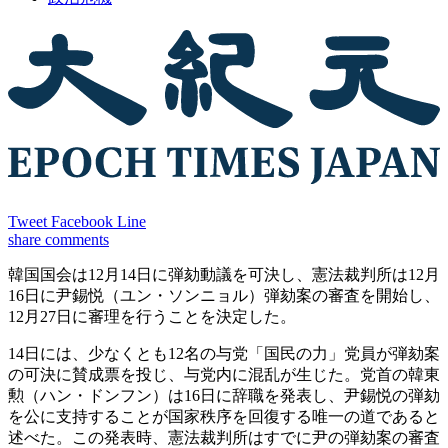
Tweet
Facebook
Line
share
comments
韓国国会は12月14日に弾劾動議を可決し、憲法裁判所は12月
16日に尹錫悦（ユン・ソンニョル）弾劾案の審査を開始し、
12月27日に審理を行うことを決定した。
14日には、少なくとも12名の与党「国民の力」党員が弾劾案
の可決に賛成票を投じ、与党内に混乱が生じた。党首の韓東
勲（ハン・ドンフン）は16日に辞職を発表し、尹錫悦の弾劾
を公に支持することが国家秩序を回復する唯一の道であると
述べた。この発表時、憲法裁判所はすでに尹の弾劾案の審査