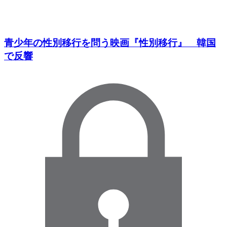
青少年の性別移行を問う映画『性別移行』 韓国
で反響