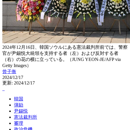
2024年12月16日、韓国ソウルにある憲法裁判所前では、警察
官が尹錫悦大統領を支持する者（左）および反対する者
（右）の花の横に立っている。（JUNG YEON-JE/AFP via
Getty Images）
曾子衡
2024/12/17
更新: 2024/12/17
韓国
弾劾
尹錫悦
憲法裁判所
審理
政治危機