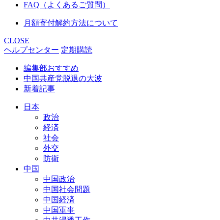
FAQ（よくあるご質問）
月額寄付解約方法について
CLOSE
ヘルプセンター
定期購読
編集部おすすめ
中国共産党脱退の大波
新着記事
日本
政治
経済
社会
外交
防衛
中国
中国政治
中国社会問題
中国経済
中国軍事