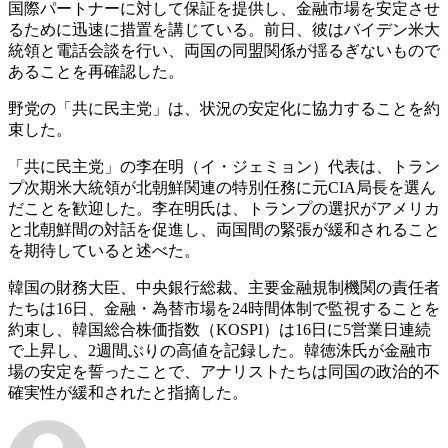
国際パートナーに対して保証を提供し、金融市場を安定させ
るために迅速に措置を講じている。前日、彼はバイデン米大
統領と電話会談を行い、両国の同盟関係が揺るぎないもので
あることを再確認した。
野党の「共に民主党」は、状況の安定化に協力することを約
束した。
「共に民主党」の李在明（イ・ジェミョン）代表は、トラン
プ次期米大統領が北朝鮮関連の特別任務に元CIA局長を選ん
だことを歓迎した。李在明氏は、トランプの選択がアメリカ
と北朝鮮間の対話を促進し、両国間の緊張が緩和されること
を期待していると述べた。
韓国の財務大臣、中央銀行総裁、主要金融規制機関の責任者
たちは16日、金融・為替市場を24時間体制で監視することを
約束し、韓国総合株価指数（KOSPI）は16日に5営業日連続
で上昇し、2週間ぶりの高値を記録した。韓徳洙氏が金融市
場の安定を誓ったことで、アナリストたちは同国の政治的不
確実性が緩和されたと指摘した。