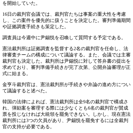
を開始していた。
16日の裁判官会議では、裁判官たちは事案の重大性を考慮
し、この案件を優先的に扱うことを決定した。審判準備期間
や証拠調査手続きも策定した。
調査員は今週中に尹錫悦を召喚して質問する予定である。
憲法裁判所は証拠調査を監督する2名の裁判官を任命し、法
律審査チームの構成について議論する。また、会議では主審
裁判官も決定した。裁判所は尹錫悦に対して答弁書の提出を
求めており、審判準備手続きが完了次第、公開弁論審理が正
式に始まる。
金亨斗裁判官は、憲法裁判所が手続きや弁論の進め方につい
て議論すると述べた。
韓国の法律によれば、憲法裁判所は全9名の裁判官で構成さ
れ、弾劾案を審理する際には少なくとも6名の裁判官が賛成
票を投じなければ大統領を罷免できない。しかし、現在憲法
裁判所には3つの欠員があり、尹錫悦を罷免するには全裁判
官の支持が必要である。