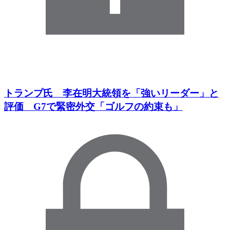
トランプ氏 李在明大統領を「強いリーダー」と
評価 G7で緊密外交「ゴルフの約束も」