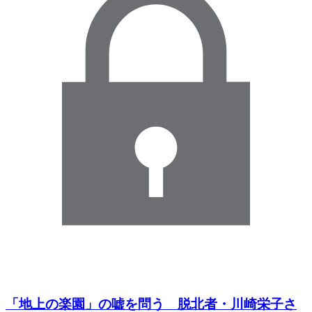
「地上の楽園」の嘘を問う 脱北者・川崎栄子さ