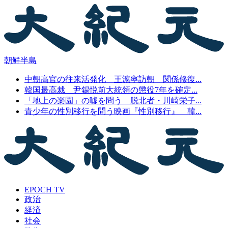
朝鮮半島
中朝高官の往来活発化 王滬寧訪朝 関係修復...
韓国最高裁 尹錫悦前大統領の懲役7年を確定...
「地上の楽園」の嘘を問う 脱北者・川崎栄子...
青少年の性別移行を問う映画『性別移行』 韓...
EPOCH TV
政治
経済
社会