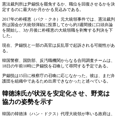
憲法裁判所は尹錫悦を罷免するか、職位を回復させるかを決
定するのに最大6か月かかる見込みである。
2017年の朴槿恵（パク・クネ）元大統領事件では、憲法裁判
所は国会が大統領弾劾に投票してから約3週間後に口頭弁論
を開始し、3か月後に朴槿恵の大統領職を剥奪する判決を下
した。
現在、尹錫悦と一部の高官は反乱罪で起訴される可能性があ
る。
韓国警察、国防部、反汚職機関からなる合同調査チームは、
18日の午前10時に尹錫悦を召喚して尋問する予定である。
尹錫悦は15日に検察庁の召喚に応じなかった。彼は、まだ弁
護団を組織中であるため出席できなかったと述べている。
韓徳洙氏が状況を安定化させ、野党は
協力の姿勢を示す
韓国の韓徳洙（ハン・ドクス）代理大統領が率いる政府は、