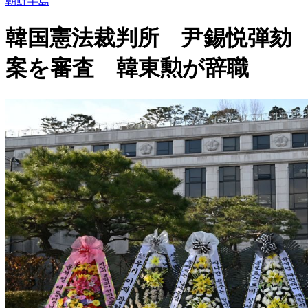
朝鮮半島
韓国憲法裁判所 尹錫悦弾劾
案を審査 韓東勲が辞職