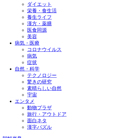
ダイエット
栄養・食生活
養生ライフ
漢方・薬膳
医食同源
美容
病気・医療
コロナウイルス
病気
症状
自然・科学
テクノロジー
驚きの研究
素晴らしい自然
宇宙
エンタメ
動物プラザ
旅行・アウトドア
面白ネタ
漢字パズル