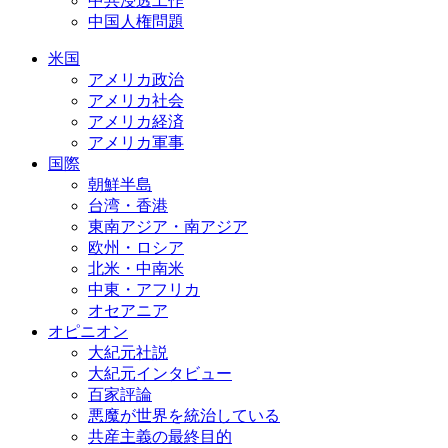
中共浸透工作
中国人権問題
米国
アメリカ政治
アメリカ社会
アメリカ経済
アメリカ軍事
国際
朝鮮半島
台湾・香港
東南アジア・南アジア
欧州・ロシア
北米・中南米
中東・アフリカ
オセアニア
オピニオン
大紀元社説
大紀元インタビュー
百家評論
悪魔が世界を統治している
共産主義の最終目的