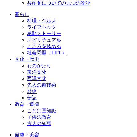
共産党についての九つの論評
暮らし
料理・グルメ
ライフハック
感動ストーリー
スピリチュアル
こころを修める
社会問題（LIFE）
文化・歴史
ものがたり
東洋文化
西洋文化
先人の超技術
歴史
伝記
教育・道徳
ことば豆知識
子供の教育
古人の知恵
健康・美容