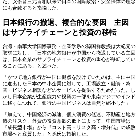
た、安倍晋三元首相以来の日本の国際政治・安全保障の理念
にも合致すると指摘した。
日本銀行の撤退、複合的な要因 主因
はサプライチェーンと投資の移転
台湾・南華大学国際事務・企業学系の孫国祥教授は大紀元の
取材に対し、「日本の地方銀行が中国から撤退している主因
は、日本企業のサプライチェーンと投資の重心が移転してい
ることにある」と述べた。
「かつて地方銀行が中国に拠点を設けていたのは、主に中国
に進出した日本の中小企業に対して、工場設立・融資・為
替・ビジネス相談などのサービスを提供するためだった。し
かし日本企業が生産能力や投資の一部を東南アジアやインド
に移すにつれて、銀行の中国ビジネスは自然と縮小した」
「加えて、中国経済の減速、個人消費の低迷、不動産と地方
債のリスク、外資の投資意欲の低下によって、中国市場は
『成長型市場』から『コスト高・リスク高・増分低』の成熟
市場へと変質した」と孫氏は指摘した。