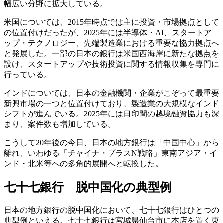
幅広い分野に拡大している。
米国については、2015年時点では主に投資・市場拠点として
の位置付けだったが、2025年には半導体・AI、スタートア
ップ・テクノロジー、先端製造業における重要な協力拠点へ
と発展した。一部の日本の銀行は米国西海岸に新たな拠点を
設け、スタートアップや技術投資に関する情報収集を専門に
行っている。
インドについては、日本の金融機関・企業がこぞって最重要
新興市場の一つと位置付けており、製造業の大規模なインド
シフトが進んでいる。2025年には日印間の越境融資協力も深
まり、案件数も増加している。
こうして20年後の今日、日本の地方銀行は「中国中心」から
離れ、いわゆる「チャイナ・プラスN戦略」東南アジア・イ
ンド・北米等への多角的展開へと転換した。
七十七銀行 脱中国化の典型例
日本の地方銀行の脱中国化において、七十七銀行はひとつの
典型例といえる。七十七銀行は宮城県仙台市に本店を置く東