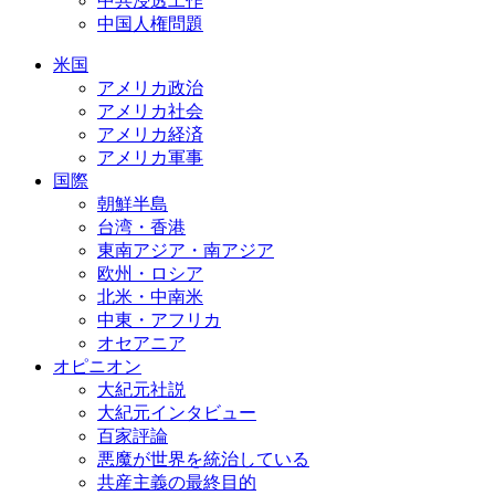
中共浸透工作
中国人権問題
米国
アメリカ政治
アメリカ社会
アメリカ経済
アメリカ軍事
国際
朝鮮半島
台湾・香港
東南アジア・南アジア
欧州・ロシア
北米・中南米
中東・アフリカ
オセアニア
オピニオン
大紀元社説
大紀元インタビュー
百家評論
悪魔が世界を統治している
共産主義の最終目的