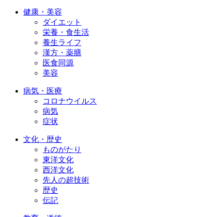
健康・美容
ダイエット
栄養・食生活
養生ライフ
漢方・薬膳
医食同源
美容
病気・医療
コロナウイルス
病気
症状
文化・歴史
ものがたり
東洋文化
西洋文化
先人の超技術
歴史
伝記