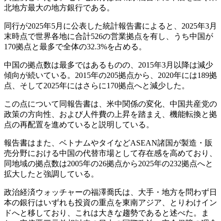
北地方最大の地方銀行である。
同行が2025年5月に公表した統計報告書によると、2025年3月
末時点で世界各地に合計526の営業拠点を有し、うち中国が
170拠点と最多で全体の32.3%を占める。
中国の拠点数は最多ではあるものの、2015年3月以降は減少
傾向が続いている。2015年の205拠点から、2020年には189拠
点、そして2025年にはさらに170拠点へと減少した。
この点について同報告書は、米中関係の変化、中国共産党の
政策の方向性、および人件費の上昇を踏まえ、機能転換と拠
点の再配置を進めていると説明している。
報告書はまた、ベトナムやタイなどASEAN諸国が製造・販
売分野における中国の代替市場として存在感を高めており、
同地域の拠点数は2005年の26拠点から2025年の232拠点へと
拡大したと強調している。
政治経済ウォッチャーの福澤喬氏は、大手・地方を問わず日
本の銀行はいずれも投資の重点を東南アジア、とりわけイン
ドへと移しており、これは大きな趨勢であると述べた。ま