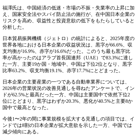
福澤氏は、中国経済の低迷・市場の不振・失業率の上昇に加
え、国家安全法やスパイ防止法の施行が、在中国日本企業の
リスクを高め、収益性と投資意欲の低下をもたらしていると
分析した。
日本貿易振興機構（ジェトロ）の統計によると、2025年度の
世界各地における日本企業の収益状況は、黒字が66.6%、収
支均衡が16.9%、赤字が16.6%だった。このうち最も黒字比
率が高かったのはアラブ首長国連邦（UAE）で83.3%に達し
た一方、主要19か国・地域中、中国は下位2位となり、黒字
比率63.2%、収支均衡19.1%、赤字17.7%にとどまった。
日本企業の主要産業の一つである自動車業界については、
2026年の営業状況の改善見通しを尋ねたアンケートで、イン
ドが62.5%と最高だった一方、中国は主要国中で依然下位2
位にとどまり、黒字はわずか20.3%、悪化が40.5%と主要8か
国中で最高となった。
今後1〜2年の間に事業規模を拡大する見通しの項目では、イ
ンドでは8割の日本企業が拡大意欲を示した一方、中国では
減少傾向にある。