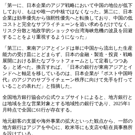
「第一に、日本企業のアジア戦略において中国の地位が低下
しており、もはや唯一の中核ではなくなった。第二に、日本
企業は効率優先から強靭性優先へと転換しており、中国の低
コストと完全なサプライチェーンを追い求めるだけでなく、
リスク分散と地政学的ショックや台湾海峡危機の波及を回避
することをより重視するようになった」
「第三に、東南アジアとインドは単に中国から流出した生産
能力の受け皿にとどまらず、日本の金融・製造・投資・戦略
展開における新たなプラットフォームとして定着しつつあ
る」と述べた。換言すれば、「日本の銀行が東南アジアとイ
ンドへと軸足を移しているのは、日本企業が『ポスト中国時
代』のアジアのサプライチェーン秩序に向けて先手を打って
いることの表れだ」と指摘した。
全国地方銀行協会の公式ウェブサイトによると、地方銀行と
は地域を主な営業対象とする地域性の銀行であり、2025年1
月時点で全国に61行が存在する。
地元顧客の支援や海外事業の拡大といった観点から、一部の
地方銀行はアジアを中心に、欧米等にも支店や駐在員事務所
を設けている。