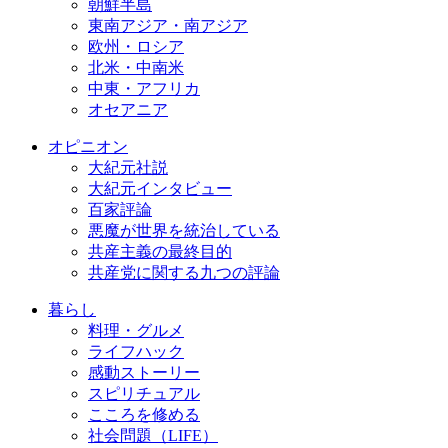
朝鮮半島
東南アジア・南アジア
欧州・ロシア
北米・中南米
中東・アフリカ
オセアニア
オピニオン
大紀元社説
大紀元インタビュー
百家評論
悪魔が世界を統治している
共産主義の最終目的
共産党に関する九つの評論
暮らし
料理・グルメ
ライフハック
感動ストーリー
スピリチュアル
こころを修める
社会問題（LIFE）