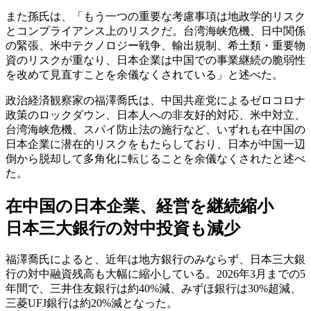
また孫氏は、「もう一つの重要な考慮事項は地政学的リスク
とコンプライアンス上のリスクだ。台湾海峡危機、日中関係
の緊張、米中テクノロジー戦争、輸出規制、希土類・重要物
資のリスクが重なり、日本企業は中国での事業継続の脆弱性
を改めて見直すことを余儀なくされている」と述べた。
政治経済観察家の福澤喬氏は、中国共産党によるゼロコロナ
政策のロックダウン、日本人への非友好的対応、米中対立、
台湾海峡危機、スパイ防止法の施行など、いずれも在中国の
日本企業に潜在的リスクをもたらしており、日本が中国一辺
倒から脱却して多角化に転じることを余儀なくされたと述べ
た。
在中国の日本企業、経営を継続縮小
日本三大銀行の対中投資も減少
福澤喬氏によると、近年は地方銀行のみならず、日本三大銀
行の対中融資残高も大幅に縮小している。2026年3月までの5
年間で、三井住友銀行は約40%減、みずほ銀行は30%超減、
三菱UFJ銀行は約20%減となった。