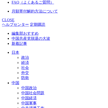
FAQ（よくあるご質問）
月額寄付解約方法について
CLOSE
ヘルプセンター
定期購読
編集部おすすめ
中国共産党脱退の大波
新着記事
日本
政治
経済
社会
外交
防衛
中国
中国政治
中国社会問題
中国経済
中国軍事