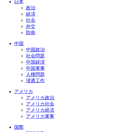
日本
政治
経済
社会
外交
防衛
中国
中国政治
社会問題
中国経済
中国軍事
人権問題
浸透工作
アメリカ
アメリカ政治
アメリカ社会
アメリカ経済
アメリカ軍事
国際