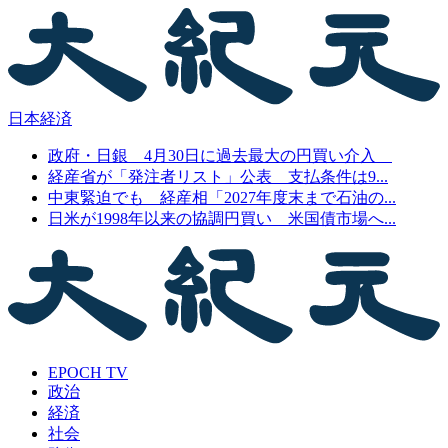
日本経済
政府・日銀 4月30日に過去最大の円買い介入
経産省が「発注者リスト」公表 支払条件は9...
中東緊迫でも 経産相「2027年度末まで石油の...
日米が1998年以来の協調円買い 米国債市場へ...
EPOCH TV
政治
経済
社会