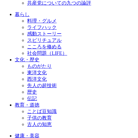
共産党についての九つの論評
暮らし
料理・グルメ
ライフハック
感動ストーリー
スピリチュアル
こころを修める
社会問題（LIFE）
文化・歴史
ものがたり
東洋文化
西洋文化
先人の超技術
歴史
伝記
教育・道徳
ことば豆知識
子供の教育
古人の知恵
健康・美容