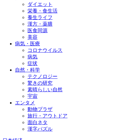
ダイエット
栄養・食生活
養生ライフ
漢方・薬膳
医食同源
美容
病気・医療
コロナウイルス
病気
症状
自然・科学
テクノロジー
驚きの研究
素晴らしい自然
宇宙
エンタメ
動物プラザ
旅行・アウトドア
面白ネタ
漢字パズル