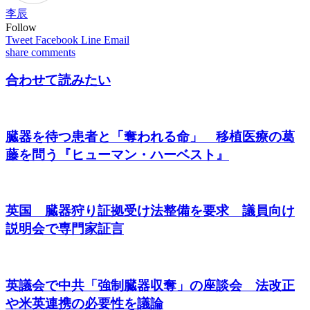
李辰
Follow
Tweet
Facebook
Line
Email
share
comments
合わせて読みたい
臓器を待つ患者と「奪われる命」 移植医療の葛
藤を問う『ヒューマン・ハーベスト』
英国 臓器狩り証拠受け法整備を要求 議員向け
説明会で専門家証言
英議会で中共「強制臓器収奪」の座談会 法改正
や米英連携の必要性を議論