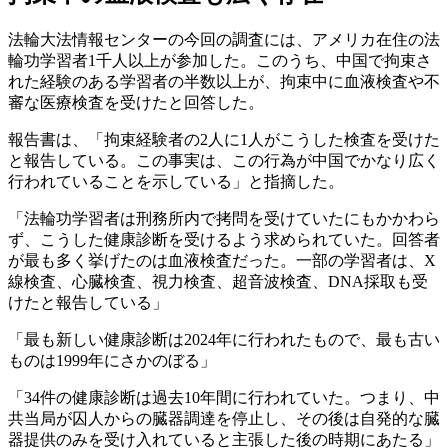
法輪大法情報センターの今回の調査には、アメリカ在住の法
輪功学習者1千人以上が参加した。このうち、中国で拘束さ
れた経験のある学習者の半数以上が、拘束中に血液検査や不
審な医療検査を受けたと回答した。
報告書は、「拘束経験者の2人に1人がこうした検査を受けた
と報告している。この事実は、この行為が中国でかなり広く
行われていることを示している」と指摘した。
「法輪功学習者は刑務所内で拷問を受けていたにもかかわら
ず、こうした健康診断を受けるよう求められていた。回答者
が最も多く挙げたのは血液検査だった。一部の学習者は、X
線検査、心臓検査、視力検査、超音波検査、DNA採取も受
けたと報告している」
「最も新しい健康診断は2024年に行われたもので、最も古い
ものは1999年にさかのぼる」
「34件の健康診断は過去10年間に行われていた。つまり、中
共当局が囚人からの臓器調達を停止し、その後は自発的な臓
器提供のみを受け入れていると主張した後の時期にあたる」