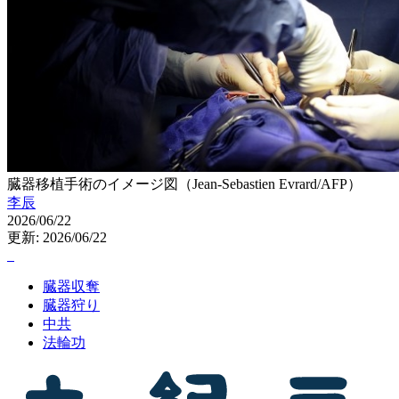
臓器移植手術のイメージ図（Jean-Sebastien Evrard/AFP）
李辰
2026/06/22
更新: 2026/06/22
臓器収奪
臓器狩り
中共
法輪功