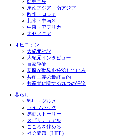
朝鮮半島
東南アジア・南アジア
欧州・ロシア
北米・中南米
中東・アフリカ
オセアニア
オピニオン
大紀元社説
大紀元インタビュー
百家評論
悪魔が世界を統治している
共産主義の最終目的
共産党に関する九つの評論
暮らし
料理・グルメ
ライフハック
感動ストーリー
スピリチュアル
こころを修める
社会問題（LIFE）