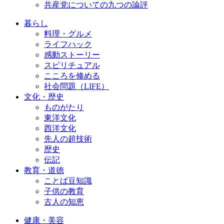
共産党についての九つの論評
暮らし
料理・グルメ
ライフハック
感動ストーリー
スピリチュアル
こころを修める
社会問題（LIFE）
文化・歴史
ものがたり
東洋文化
西洋文化
先人の超技術
歴史
伝記
教育・道徳
ことば豆知識
子供の教育
古人の知恵
健康・美容