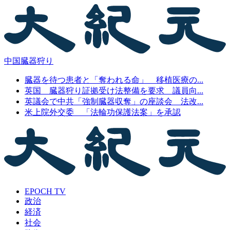
中国臓器狩り
臓器を待つ患者と「奪われる命」 移植医療の...
英国 臓器狩り証拠受け法整備を要求 議員向...
英議会で中共「強制臓器収奪」の座談会 法改...
米上院外交委 「法輪功保護法案」を承認
EPOCH TV
政治
経済
社会