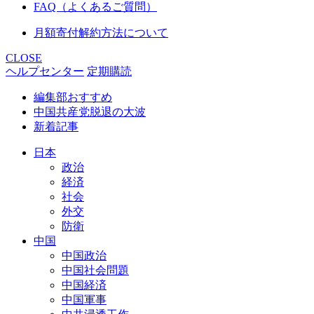
FAQ（よくあるご質問）
月額寄付解約方法について
CLOSE
ヘルプセンター
定期購読
編集部おすすめ
中国共産党脱退の大波
新着記事
日本
政治
経済
社会
外交
防衛
中国
中国政治
中国社会問題
中国経済
中国軍事