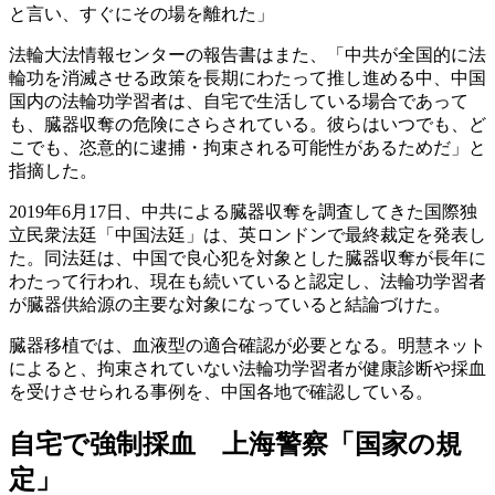
と言い、すぐにその場を離れた」
法輪大法情報センターの報告書はまた、「中共が全国的に法
輪功を消滅させる政策を長期にわたって推し進める中、中国
国内の法輪功学習者は、自宅で生活している場合であって
も、臓器収奪の危険にさらされている。彼らはいつでも、ど
こでも、恣意的に逮捕・拘束される可能性があるためだ」と
指摘した。
2019年6月17日、中共による臓器収奪を調査してきた国際独
立民衆法廷「中国法廷」は、英ロンドンで最終裁定を発表し
た。同法廷は、中国で良心犯を対象とした臓器収奪が長年に
わたって行われ、現在も続いていると認定し、法輪功学習者
が臓器供給源の主要な対象になっていると結論づけた。
臓器移植では、血液型の適合確認が必要となる。明慧ネット
によると、拘束されていない法輪功学習者が健康診断や採血
を受けさせられる事例を、中国各地で確認している。
自宅で強制採血 上海警察「国家の規
定」