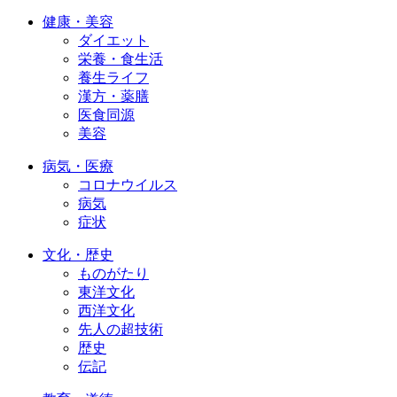
健康・美容
ダイエット
栄養・食生活
養生ライフ
漢方・薬膳
医食同源
美容
病気・医療
コロナウイルス
病気
症状
文化・歴史
ものがたり
東洋文化
西洋文化
先人の超技術
歴史
伝記