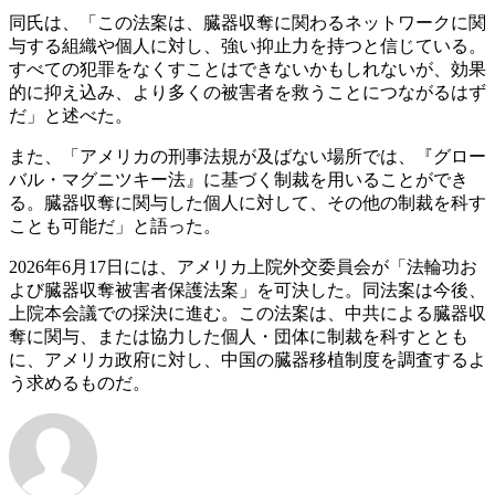
同氏は、「この法案は、臓器収奪に関わるネットワークに関
与する組織や個人に対し、強い抑止力を持つと信じている。
すべての犯罪をなくすことはできないかもしれないが、効果
的に抑え込み、より多くの被害者を救うことにつながるはず
だ」と述べた。
また、「アメリカの刑事法規が及ばない場所では、『グロー
バル・マグニツキー法』に基づく制裁を用いることができ
る。臓器収奪に関与した個人に対して、その他の制裁を科す
ことも可能だ」と語った。
2026年6月17日には、アメリカ上院外交委員会が「法輪功お
よび臓器収奪被害者保護法案」を可決した。同法案は今後、
上院本会議での採決に進む。この法案は、中共による臓器収
奪に関与、または協力した個人・団体に制裁を科すととも
に、アメリカ政府に対し、中国の臓器移植制度を調査するよ
う求めるものだ。