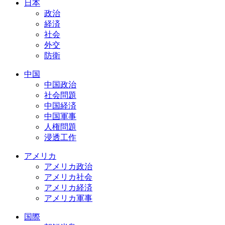
日本
政治
経済
社会
外交
防衛
中国
中国政治
社会問題
中国経済
中国軍事
人権問題
浸透工作
アメリカ
アメリカ政治
アメリカ社会
アメリカ経済
アメリカ軍事
国際