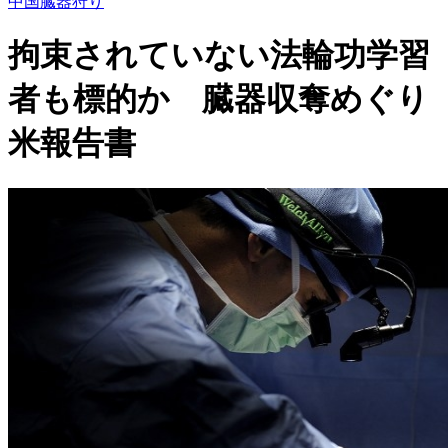
中国臓器狩り
拘束されていない法輪功学習
者も標的か 臓器収奪めぐり
米報告書