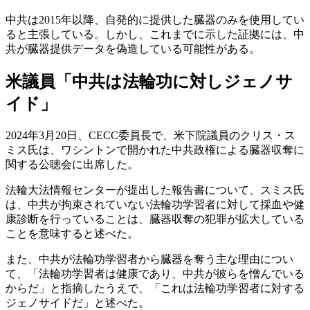
中共は2015年以降、自発的に提供した臓器のみを使用してい
ると主張している。しかし、これまでに示した証拠には、中
共が臓器提供データを偽造している可能性がある。
米議員「中共は法輪功に対しジェノサ
イド」
2024年3月20日、CECC委員長で、米下院議員のクリス・ス
ミス氏は、ワシントンで開かれた中共政権による臓器収奪に
関する公聴会に出席した。
法輪大法情報センターが提出した報告書について、スミス氏
は、中共が拘束されていない法輪功学習者に対して採血や健
康診断を行っていることは、臓器収奪の犯罪が拡大している
ことを意味すると述べた。
また、中共が法輪功学習者から臓器を奪う主な理由につい
て、「法輪功学習者は健康であり、中共が彼らを憎んでいる
からだ」と指摘したうえで、「これは法輪功学習者に対する
ジェノサイドだ」と述べた。