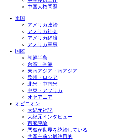
中共浸透工作
中国人権問題
米国
アメリカ政治
アメリカ社会
アメリカ経済
アメリカ軍事
国際
朝鮮半島
台湾・香港
東南アジア・南アジア
欧州・ロシア
北米・中南米
中東・アフリカ
オセアニア
オピニオン
大紀元社説
大紀元インタビュー
百家評論
悪魔が世界を統治している
共産主義の最終目的