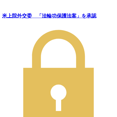
米上院外交委 「法輪功保護法案」を承認