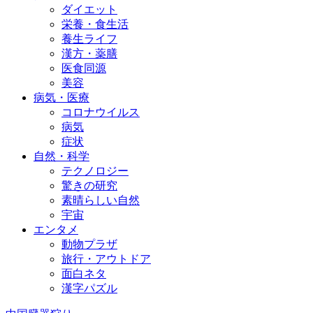
ダイエット
栄養・食生活
養生ライフ
漢方・薬膳
医食同源
美容
病気・医療
コロナウイルス
病気
症状
自然・科学
テクノロジー
驚きの研究
素晴らしい自然
宇宙
エンタメ
動物プラザ
旅行・アウトドア
面白ネタ
漢字パズル