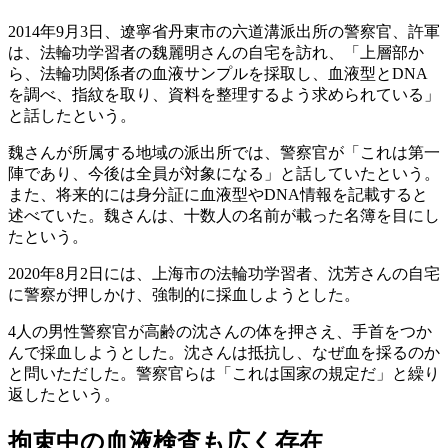
2014年9月3日、遼寧省丹東市の六道溝派出所の警察官、許軍
は、法輪功学習者の魏麗明さんの自宅を訪れ、「上層部か
ら、法輪功関係者の血液サンプルを採取し、血液型とDNA
を調べ、指紋を取り、資料を整理するよう求められている」
と話したという。
魏さんが所属する地域の派出所では、警察官が「これは第一
陣であり、今後は全員が対象になる」と話していたという。
また、将来的には身分証に血液型やDNA情報を記載すると
述べていた。魏さんは、十数人の名前が載った名簿を目にし
たという。
2020年8月2日には、上海市の法輪功学習者、沈芳さんの自宅
に警察が押しかけ、強制的に採血しようとした。
4人の男性警察官が高齢の沈さんの体を押さえ、手首をつか
んで採血しようとした。沈さんは抵抗し、なぜ血を採るのか
と問いただした。警察官らは「これは国家の規定だ」と繰り
返したという。
拘束中の血液検査も広く存在