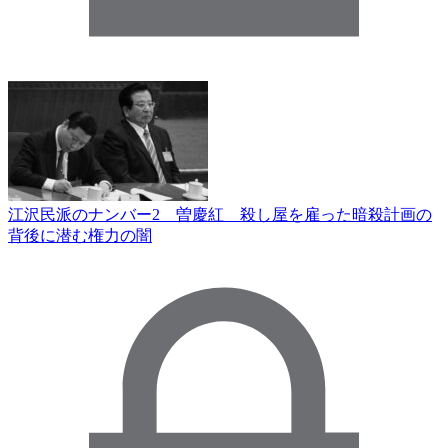
江沢民派のナンバー2 曽慶紅 殺し屋を雇った暗殺計画の
背後に潜む権力の闇