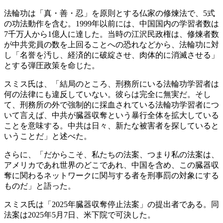
法輪功は「真・善・忍」を原則とする仏家の修煉法で、5式
の功法動作を含む。1999年以前には、中国国内の学習者数は
7千万人から1億人に達した。当時の江沢民政権は、修煉者数
が中共党員の数を上回ることへの恐れなどから、法輪功に対
し「名誉を汚し、経済的に破綻させ、肉体的に消滅させる」
とする弾圧政策を命じた。
スミス氏は、「結局のところ、刑務所にいる法輪功学習者は
何の法律にも違反していない。彼らは完全に無実だ。そし
て、刑務所の外で強制的に採血されている法輪功学習者につ
いて言えば、中共が臓器収奪という暴行全体を拡大している
ことを意味する。中共は日々、新たな被害者を探していると
いうことだ」と述べた。
さらに、「だからこそ、私たちの法案、つまり私の法案は、
アメリカであれ世界のどこであれ、中国を含め、この臓器収
奪に関わるネットワークに関与する者を刑事罰の対象にする
ものだ」と語った。
スミス氏は「2025年臓器収奪停止法案」の提出者である。同
法案は2025年5月7日、米下院で可決した。