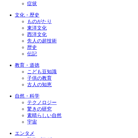
症状
文化・歴史
ものがたり
東洋文化
西洋文化
先人の超技術
歴史
伝記
教育・道徳
こども豆知識
子供の教育
古人の知恵
自然・科学
テクノロジー
驚きの研究
素晴らしい自然
宇宙
エンタメ