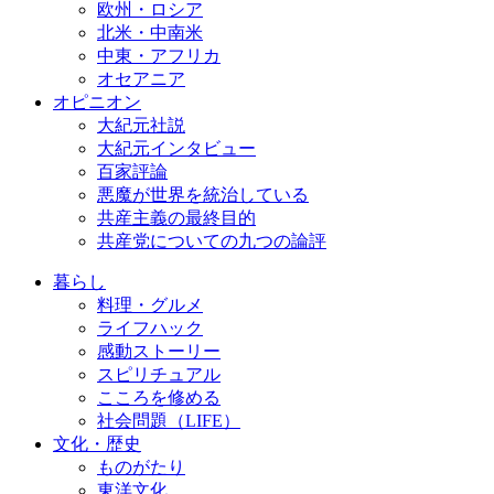
欧州・ロシア
北米・中南米
中東・アフリカ
オセアニア
オピニオン
大紀元社説
大紀元インタビュー
百家評論
悪魔が世界を統治している
共産主義の最終目的
共産党についての九つの論評
暮らし
料理・グルメ
ライフハック
感動ストーリー
スピリチュアル
こころを修める
社会問題（LIFE）
文化・歴史
ものがたり
東洋文化