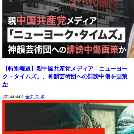
【特別報道】親中国共産党メディア「ニューヨー
ク・タイムズ」、神韻芸術団への誹謗中傷を画策
か
2024/04/01
金丸真弥