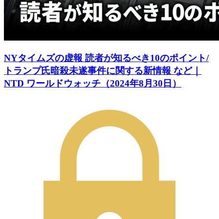
NYタイムズの虚報 読者が知るべき10のポイント/
トランプ氏暗殺未遂事件に関する新情報 など｜
NTD ワールドウォッチ（2024年8月30日）