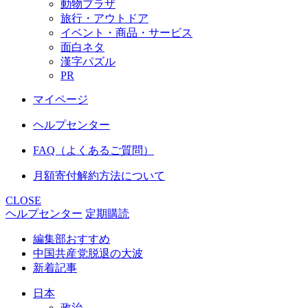
動物プラザ
旅行・アウトドア
イベント・商品・サービス
面白ネタ
漢字パズル
PR
マイページ
ヘルプセンター
FAQ（よくあるご質問）
月額寄付解約方法について
CLOSE
ヘルプセンター
定期購読
編集部おすすめ
中国共産党脱退の大波
新着記事
日本
政治