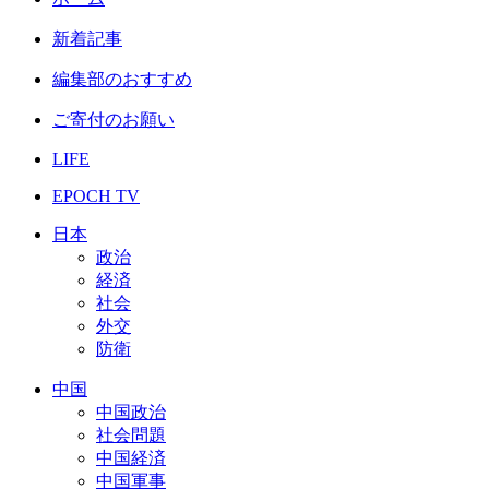
新着記事
編集部のおすすめ
ご寄付のお願い
LIFE
EPOCH TV
日本
政治
経済
社会
外交
防衛
中国
中国政治
社会問題
中国経済
中国軍事