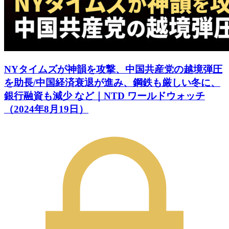
NYタイムズが神韻を攻撃、中国共産党の越境弾圧
を助長/中国経済衰退が進み、鋼鉄も厳しい冬に、
銀行融資も減少 など｜NTD ワールドウォッチ
（2024年8月19日）