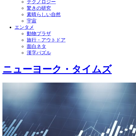
テクノロジー
驚きの研究
素晴らしい自然
宇宙
エンタメ
動物プラザ
旅行・アウトドア
面白ネタ
漢字パズル
ニューヨーク・タイムズ