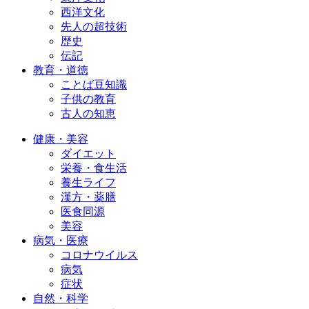
西洋文化
先人の超技術
歴史
伝記
教育・道徳
ことば豆知識
子供の教育
古人の知恵
健康・美容
ダイエット
栄養・食生活
養生ライフ
漢方・薬膳
医食同源
美容
病気・医療
コロナウイルス
病気
症状
自然・科学