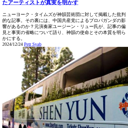
たアーティストが真実を明かす
ニューヨーク・タイムズが神韻芸術団に対して掲載した批判
的な記事。その裏には、中国共産党によるプロパガンダの影
響があるのか？元演奏家ユージーン・リュー氏が、記事の偏
見と事実の省略について語り、神韻の使命とその本質を明ら
かにする。
2024/12/24
Petr Svab