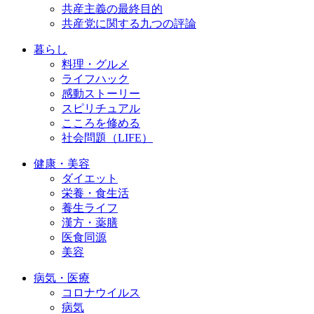
共産主義の最終目的
共産党に関する九つの評論
暮らし
料理・グルメ
ライフハック
感動ストーリー
スピリチュアル
こころを修める
社会問題（LIFE）
健康・美容
ダイエット
栄養・食生活
養生ライフ
漢方・薬膳
医食同源
美容
病気・医療
コロナウイルス
病気