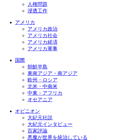
人権問題
浸透工作
アメリカ
アメリカ政治
アメリカ社会
アメリカ経済
アメリカ軍事
国際
朝鮮半島
東南アジア・南アジア
欧州・ロシア
北米・中南米
中東・アフリカ
オセアニア
オピニオン
大紀元社説
大紀元インタビュー
百家評論
悪魔が世界を統治している