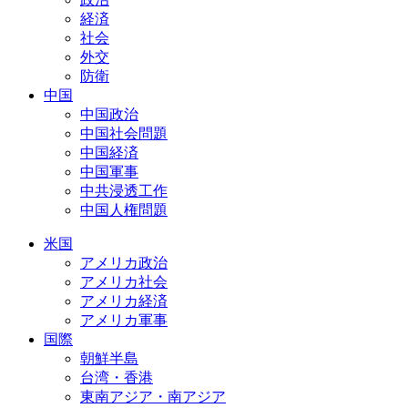
経済
社会
外交
防衛
中国
中国政治
中国社会問題
中国経済
中国軍事
中共浸透工作
中国人権問題
米国
アメリカ政治
アメリカ社会
アメリカ経済
アメリカ軍事
国際
朝鮮半島
台湾・香港
東南アジア・南アジア