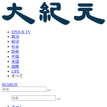
EPOCH TV
政治
経済
社会
防衛
中国
米国
国際
LIFE
すべて
SEARCH
ホーム