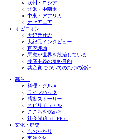
欧州・ロシア
北米・中南米
中東・アフリカ
オセアニア
オピニオン
大紀元社説
大紀元インタビュー
百家評論
悪魔が世界を統治している
共産主義の最終目的
共産党についての九つの論評
暮らし
料理・グルメ
ライフハック
感動ストーリー
スピリチュアル
こころを修める
社会問題（LIFE）
文化・歴史
ものがたり
東洋文化