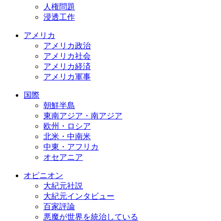
人権問題
浸透工作
アメリカ
アメリカ政治
アメリカ社会
アメリカ経済
アメリカ軍事
国際
朝鮮半島
東南アジア・南アジア
欧州・ロシア
北米・中南米
中東・アフリカ
オセアニア
オピニオン
大紀元社説
大紀元インタビュー
百家評論
悪魔が世界を統治している