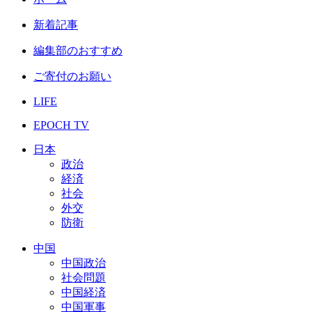
新着記事
編集部のおすすめ
ご寄付のお願い
LIFE
EPOCH TV
日本
政治
経済
社会
外交
防衛
中国
中国政治
社会問題
中国経済
中国軍事