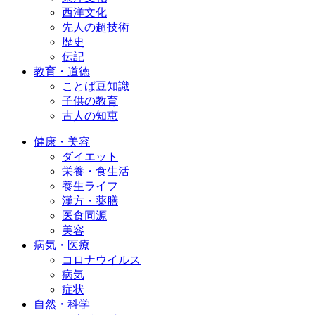
西洋文化
先人の超技術
歴史
伝記
教育・道徳
ことば豆知識
子供の教育
古人の知恵
健康・美容
ダイエット
栄養・食生活
養生ライフ
漢方・薬膳
医食同源
美容
病気・医療
コロナウイルス
病気
症状
自然・科学