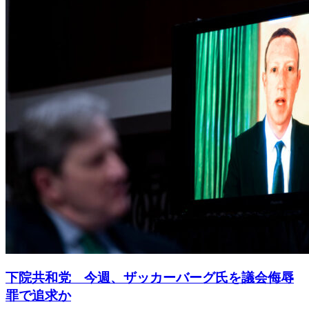
下院共和党 今週、ザッカーバーグ氏を議会侮辱
罪で追求か