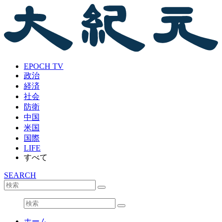
EPOCH TV
政治
経済
社会
防衛
中国
米国
国際
LIFE
すべて
SEARCH
ホーム