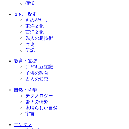
症状
文化・歴史
ものがたり
東洋文化
西洋文化
先人の超技術
歴史
伝記
教育・道徳
こども豆知識
子供の教育
古人の知恵
自然・科学
テクノロジー
驚きの研究
素晴らしい自然
宇宙
エンタメ