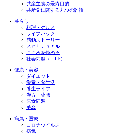
共産主義の最終目的
共産党に関する九つの評論
暮らし
料理・グルメ
ライフハック
感動ストーリー
スピリチュアル
こころを修める
社会問題（LIFE）
健康・美容
ダイエット
栄養・食生活
養生ライフ
漢方・薬膳
医食同源
美容
病気・医療
コロナウイルス
病気