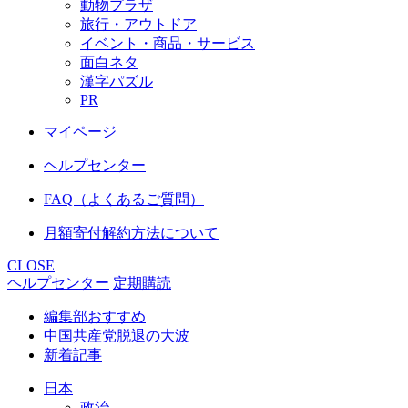
動物プラザ
旅行・アウトドア
イベント・商品・サービス
面白ネタ
漢字パズル
PR
マイページ
ヘルプセンター
FAQ（よくあるご質問）
月額寄付解約方法について
CLOSE
ヘルプセンター
定期購読
編集部おすすめ
中国共産党脱退の大波
新着記事
日本
政治