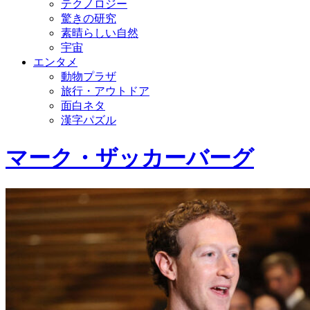
テクノロジー
驚きの研究
素晴らしい自然
宇宙
エンタメ
動物プラザ
旅行・アウトドア
面白ネタ
漢字パズル
マーク・ザッカーバーグ