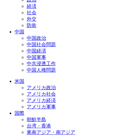
経済
社会
外交
防衛
中国
中国政治
中国社会問題
中国経済
中国軍事
中共浸透工作
中国人権問題
米国
アメリカ政治
アメリカ社会
アメリカ経済
アメリカ軍事
国際
朝鮮半島
台湾・香港
東南アジア・南アジア