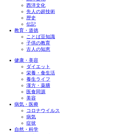
西洋文化
先人の超技術
歴史
伝記
教育・道徳
ことば豆知識
子供の教育
古人の知恵
健康・美容
ダイエット
栄養・食生活
養生ライフ
漢方・薬膳
医食同源
美容
病気・医療
コロナウイルス
病気
症状
自然・科学