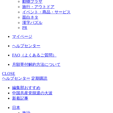
動物プラザ
旅行・アウトドア
イベント・商品・サービス
面白ネタ
漢字パズル
PR
マイページ
ヘルプセンター
FAQ（よくあるご質問）
月額寄付解約方法について
CLOSE
ヘルプセンター
定期購読
編集部おすすめ
中国共産党脱退の大波
新着記事
日本
政治