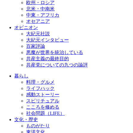
欧州・ロシア
北米・中南米
中東・アフリカ
オセアニア
オピニオン
大紀元社説
大紀元インタビュー
百家評論
悪魔が世界を統治している
共産主義の最終目的
共産党についての九つの論評
暮らし
料理・グルメ
ライフハック
感動ストーリー
スピリチュアル
こころを修める
社会問題（LIFE）
文化・歴史
ものがたり
東洋文化