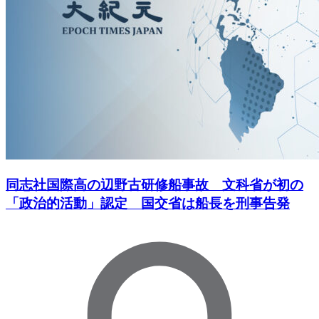
同志社国際高の辺野古研修船事故 文科省が初の
「政治的活動」認定 国交省は船長を刑事告発