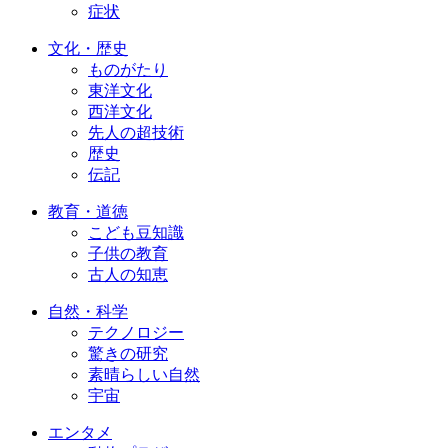
症状
文化・歴史
ものがたり
東洋文化
西洋文化
先人の超技術
歴史
伝記
教育・道徳
こども豆知識
子供の教育
古人の知恵
自然・科学
テクノロジー
驚きの研究
素晴らしい自然
宇宙
エンタメ