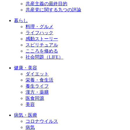
共産主義の最終目的
共産党に関する九つの評論
暮らし
料理・グルメ
ライフハック
感動ストーリー
スピリチュアル
こころを修める
社会問題（LIFE）
健康・美容
ダイエット
栄養・食生活
養生ライフ
漢方・薬膳
医食同源
美容
病気・医療
コロナウイルス
病気