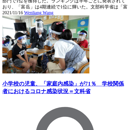
部門で1位を獲得した。ランキングは半年ごとに発表されて
おり、「富岳」は4期連続で1位に輝いた。文部科学省は「富
2021/11/16
Wenliang Wang
小学校の児童、「家庭内感染」が71％ 学校関係
者におけるコロナ感染状況＝文科省