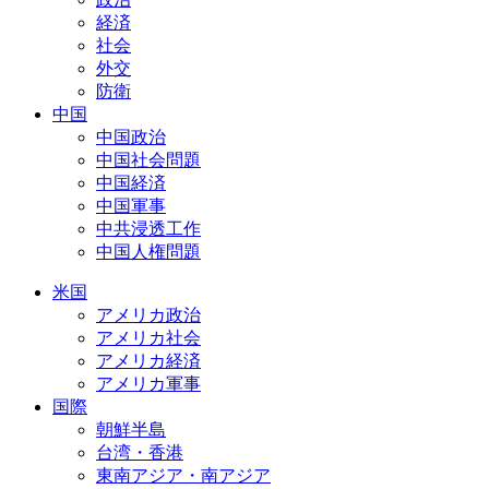
経済
社会
外交
防衛
中国
中国政治
中国社会問題
中国経済
中国軍事
中共浸透工作
中国人権問題
米国
アメリカ政治
アメリカ社会
アメリカ経済
アメリカ軍事
国際
朝鮮半島
台湾・香港
東南アジア・南アジア