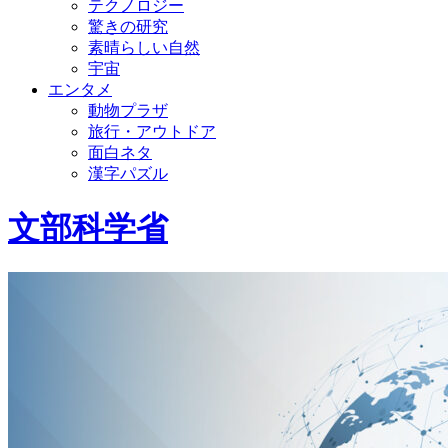
テクノロジー
驚きの研究
素晴らしい自然
宇宙
エンタメ
動物プラザ
旅行・アウトドア
面白ネタ
漢字パズル
文部科学省