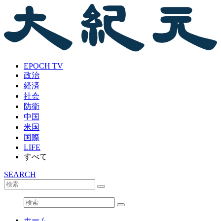
EPOCH TV
政治
経済
社会
防衛
中国
米国
国際
LIFE
すべて
SEARCH
ホーム