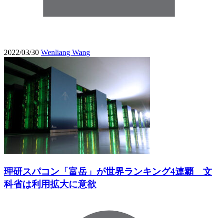
2022/03/30
Wenliang Wang
理研スパコン「富岳」が世界ランキング4連覇 文
科省は利用拡大に意欲