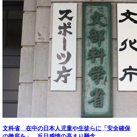
文科省 在中の日本人児童や生徒らに「安全確保
の徹底を」 反日感情の高まり懸念