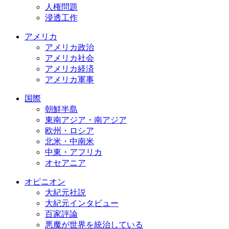
人権問題
浸透工作
アメリカ
アメリカ政治
アメリカ社会
アメリカ経済
アメリカ軍事
国際
朝鮮半島
東南アジア・南アジア
欧州・ロシア
北米・中南米
中東・アフリカ
オセアニア
オピニオン
大紀元社説
大紀元インタビュー
百家評論
悪魔が世界を統治している