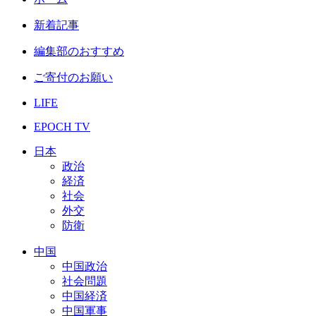
新着記事
編集部のおすすめ
ご寄付のお願い
LIFE
EPOCH TV
日本
政治
経済
社会
外交
防衛
中国
中国政治
社会問題
中国経済
中国軍事