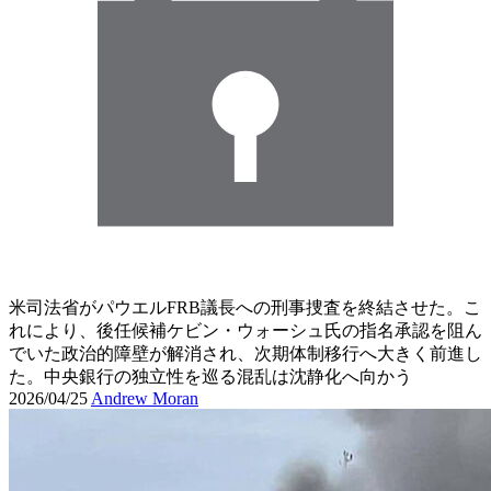
米司法省がパウエルFRB議長への刑事捜査を終結させた。こ
れにより、後任候補ケビン・ウォーシュ氏の指名承認を阻ん
でいた政治的障壁が解消され、次期体制移行へ大きく前進し
た。中央銀行の独立性を巡る混乱は沈静化へ向かう
2026/04/25
Andrew Moran