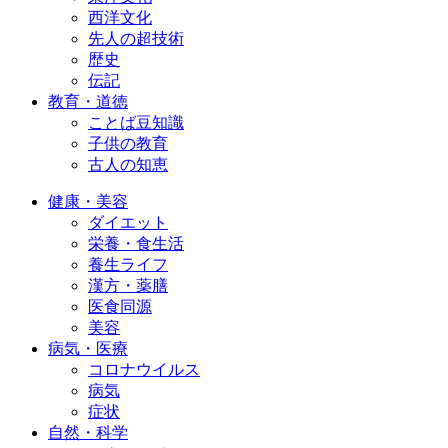
西洋文化
先人の超技術
歴史
伝記
教育・道徳
ことば豆知識
子供の教育
古人の知恵
健康・美容
ダイエット
栄養・食生活
養生ライフ
漢方・薬膳
医食同源
美容
病気・医療
コロナウイルス
病気
症状
自然・科学