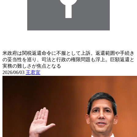
米政府は関税返還命令に不服として上訴。返還範囲や手続き
の妥当性を巡り、司法と行政の権限問題も浮上。巨額返還と
実務の難しさが焦点となる
2026/06/03
王君宜