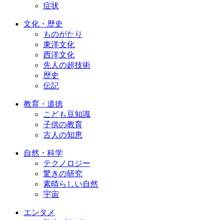
症状
文化・歴史
ものがたり
東洋文化
西洋文化
先人の超技術
歴史
伝記
教育・道徳
こども豆知識
子供の教育
古人の知恵
自然・科学
テクノロジー
驚きの研究
素晴らしい自然
宇宙
エンタメ