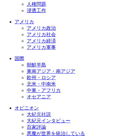
人権問題
浸透工作
アメリカ
アメリカ政治
アメリカ社会
アメリカ経済
アメリカ軍事
国際
朝鮮半島
東南アジア・南アジア
欧州・ロシア
北米・中南米
中東・アフリカ
オセアニア
オピニオン
大紀元社説
大紀元インタビュー
百家評論
悪魔が世界を統治している