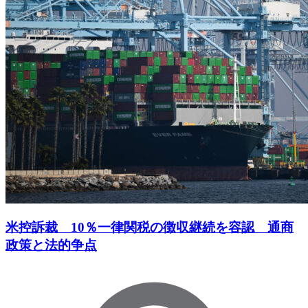
米控訴裁 10％一律関税の徴収継続を容認 通商
政策と法的争点