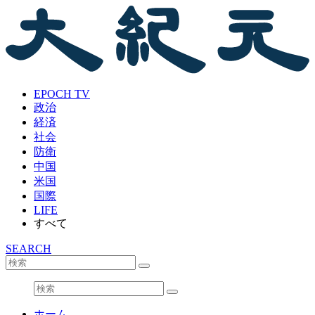
EPOCH TV
政治
経済
社会
防衛
中国
米国
国際
LIFE
すべて
SEARCH
ホーム