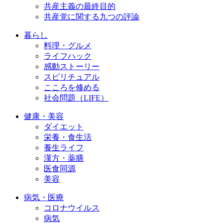
共産主義の最終目的
共産党に関する九つの評論
暮らし
料理・グルメ
ライフハック
感動ストーリー
スピリチュアル
こころを修める
社会問題（LIFE）
健康・美容
ダイエット
栄養・食生活
養生ライフ
漢方・薬膳
医食同源
美容
病気・医療
コロナウイルス
病気