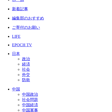
新着記事
編集部のおすすめ
ご寄付のお願い
LIFE
EPOCH TV
日本
政治
経済
社会
外交
防衛
中国
中国政治
社会問題
中国経済
中国軍事