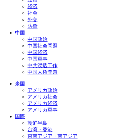
経済
社会
外交
防衛
中国
中国政治
中国社会問題
中国経済
中国軍事
中共浸透工作
中国人権問題
米国
アメリカ政治
アメリカ社会
アメリカ経済
アメリカ軍事
国際
朝鮮半島
台湾・香港
東南アジア・南アジア