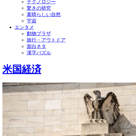
テクノロジー
驚きの研究
素晴らしい自然
宇宙
エンタメ
動物プラザ
旅行・アウトドア
面白ネタ
漢字パズル
米国経済