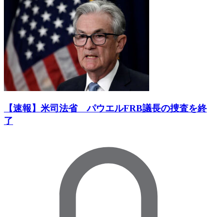
【速報】米司法省 パウエルFRB議長の捜査を終
了