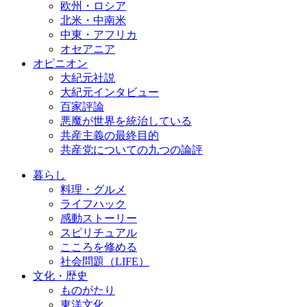
欧州・ロシア
北米・中南米
中東・アフリカ
オセアニア
オピニオン
大紀元社説
大紀元インタビュー
百家評論
悪魔が世界を統治している
共産主義の最終目的
共産党についての九つの論評
暮らし
料理・グルメ
ライフハック
感動ストーリー
スピリチュアル
こころを修める
社会問題（LIFE）
文化・歴史
ものがたり
東洋文化