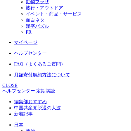
動物プラザ
旅行・アウトドア
イベント・商品・サービス
面白ネタ
漢字パズル
PR
マイページ
ヘルプセンター
FAQ（よくあるご質問）
月額寄付解約方法について
CLOSE
ヘルプセンター
定期購読
編集部おすすめ
中国共産党脱退の大波
新着記事
日本
政治