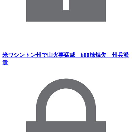
米ワシントン州で山火事猛威 600棟焼失 州兵派
遣