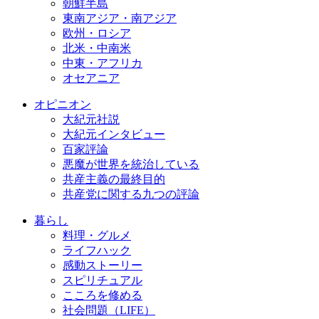
朝鮮半島
東南アジア・南アジア
欧州・ロシア
北米・中南米
中東・アフリカ
オセアニア
オピニオン
大紀元社説
大紀元インタビュー
百家評論
悪魔が世界を統治している
共産主義の最終目的
共産党に関する九つの評論
暮らし
料理・グルメ
ライフハック
感動ストーリー
スピリチュアル
こころを修める
社会問題（LIFE）