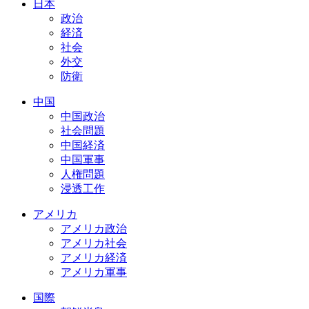
日本
政治
経済
社会
外交
防衛
中国
中国政治
社会問題
中国経済
中国軍事
人権問題
浸透工作
アメリカ
アメリカ政治
アメリカ社会
アメリカ経済
アメリカ軍事
国際