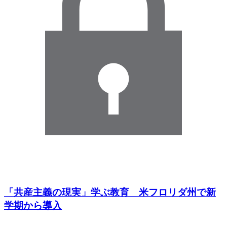
「共産主義の現実」学ぶ教育 米フロリダ州で新
学期から導入