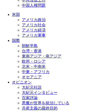
中共浸透工作
中国人権問題
米国
アメリカ政治
アメリカ社会
アメリカ経済
アメリカ軍事
国際
朝鮮半島
台湾・香港
東南アジア・南アジア
欧州・ロシア
北米・中南米
中東・アフリカ
オセアニア
オピニオン
大紀元社説
大紀元インタビュー
百家評論
悪魔が世界を統治している
共産主義の最終目的