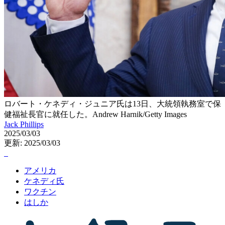
ロバート・ケネディ・ジュニア氏は13日、大統領執務室で保
健福祉長官に就任した。Andrew Harnik/Getty Images
Jack Phillips
2025/03/03
更新: 2025/03/03
アメリカ
ケネディ氏
ワクチン
はしか