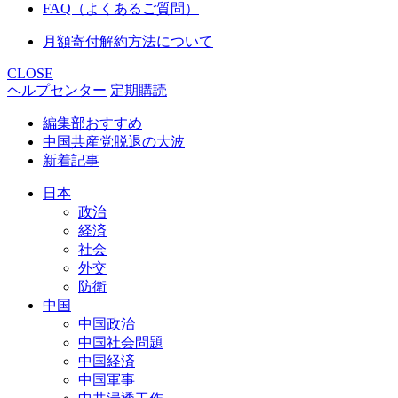
FAQ（よくあるご質問）
月額寄付解約方法について
CLOSE
ヘルプセンター
定期購読
編集部おすすめ
中国共産党脱退の大波
新着記事
日本
政治
経済
社会
外交
防衛
中国
中国政治
中国社会問題
中国経済
中国軍事