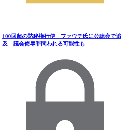
100回超の黙秘権行使 ファウチ氏に公聴会で追
及 議会侮辱罪問われる可能性も