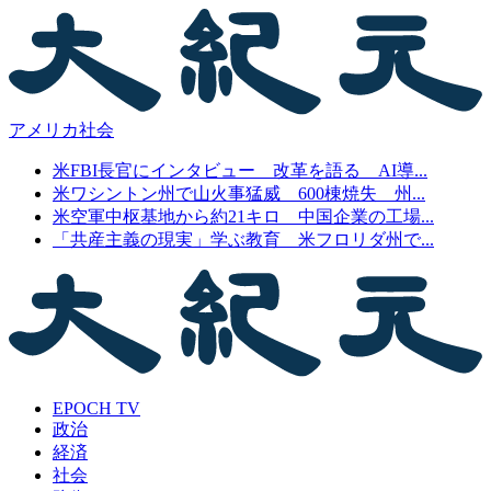
アメリカ社会
米FBI長官にインタビュー 改革を語る AI導...
米ワシントン州で山火事猛威 600棟焼失 州...
米空軍中枢基地から約21キロ 中国企業の工場...
「共産主義の現実」学ぶ教育 米フロリダ州で...
EPOCH TV
政治
経済
社会