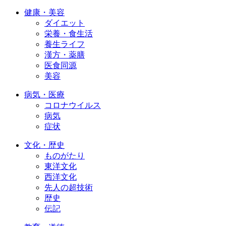
健康・美容
ダイエット
栄養・食生活
養生ライフ
漢方・薬膳
医食同源
美容
病気・医療
コロナウイルス
病気
症状
文化・歴史
ものがたり
東洋文化
西洋文化
先人の超技術
歴史
伝記