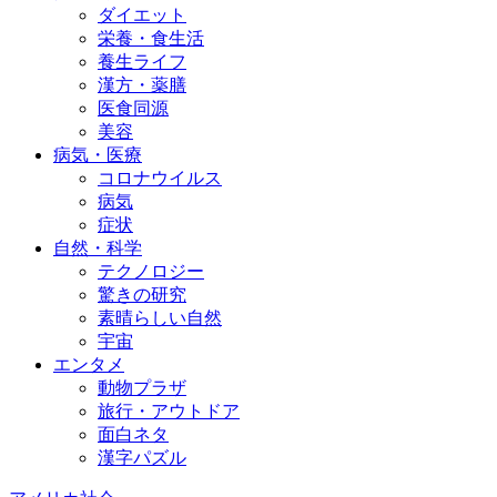
ダイエット
栄養・食生活
養生ライフ
漢方・薬膳
医食同源
美容
病気・医療
コロナウイルス
病気
症状
自然・科学
テクノロジー
驚きの研究
素晴らしい自然
宇宙
エンタメ
動物プラザ
旅行・アウトドア
面白ネタ
漢字パズル