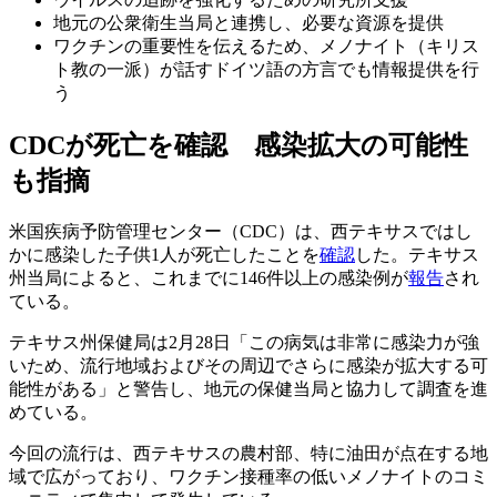
地元の公衆衛生当局と連携し、必要な資源を提供
ワクチンの重要性を伝えるため、メノナイト（キリス
ト教の一派）が話すドイツ語の方言でも情報提供を行
う
CDCが死亡を確認 感染拡大の可能性
も指摘
米国疾病予防管理センター（CDC）は、西テキサスではし
かに感染した子供1人が死亡したことを
確認
した。テキサス
州当局によると、これまでに146件以上の感染例が
報告
され
ている。
テキサス州保健局は2月28日「この病気は非常に感染力が強
いため、流行地域およびその周辺でさらに感染が拡大する可
能性がある」と警告し、地元の保健当局と協力して調査を進
めている。
今回の流行は、西テキサスの農村部、特に油田が点在する地
域で広がっており、ワクチン接種率の低いメノナイトのコミ