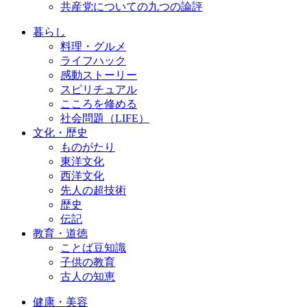
共産党についての九つの論評
暮らし
料理・グルメ
ライフハック
感動ストーリー
スピリチュアル
こころを修める
社会問題（LIFE）
文化・歴史
ものがたり
東洋文化
西洋文化
先人の超技術
歴史
伝記
教育・道徳
ことば豆知識
子供の教育
古人の知恵
健康・美容