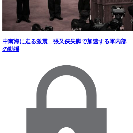
中南海に走る激震 張又俠失脚で加速する軍内部
の動揺