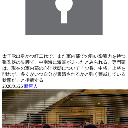
太子党出身かつ紅二代で、また軍内部での強い影響力を持つ
張又俠の失脚で、中南海に激震が走ったとみられる。専門家
は、現在の軍内部の心理状態について「少将、中将、上将を
問わず、多くがいつ自分が粛清されるかと強く警戒している
状態だ」と指摘する
2026/01/26
新唐人