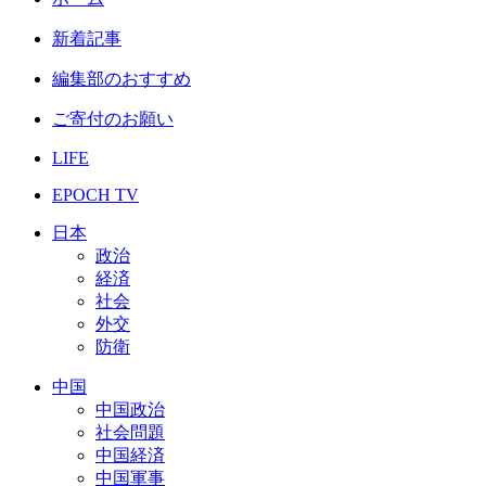
新着記事
編集部のおすすめ
ご寄付のお願い
LIFE
EPOCH TV
日本
政治
経済
社会
外交
防衛
中国
中国政治
社会問題
中国経済
中国軍事