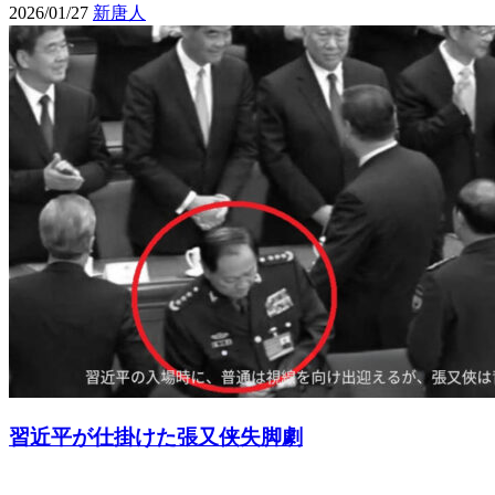
2026/01/27
新唐人
習近平が仕掛けた張又侠失脚劇