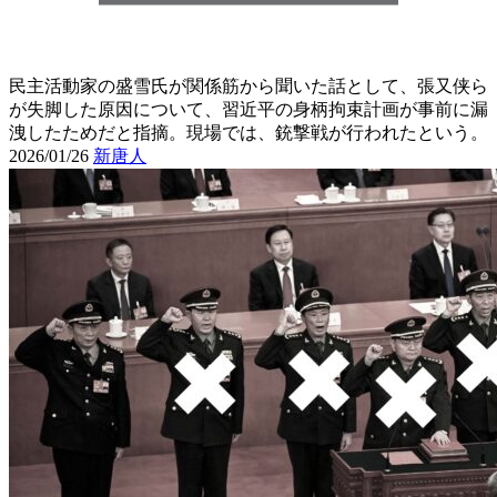
民主活動家の盛雪氏が関係筋から聞いた話として、張又侠ら
が失脚した原因について、習近平の身柄拘束計画が事前に漏
洩したためだと指摘。現場では、銃撃戦が行われたという。
2026/01/26
新唐人