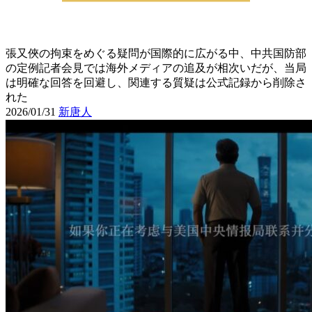
張又俠の拘束をめぐる疑問が国際的に広がる中、中共国防部
の定例記者会見では海外メディアの追及が相次いだが、当局
は明確な回答を回避し、関連する質疑は公式記録から削除さ
れた
2026/01/31
新唐人