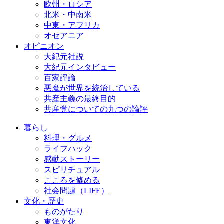
欧州・ロシア
北米・中南米
中東・アフリカ
オセアニア
オピニオン
大紀元社説
大紀元インタビュー
百家評論
悪魔が世界を統治している
共産主義の最終目的
共産党についての九つの論評
暮らし
料理・グルメ
ライフハック
感動ストーリー
スピリチュアル
こころを修める
社会問題（LIFE）
文化・歴史
ものがたり
東洋文化