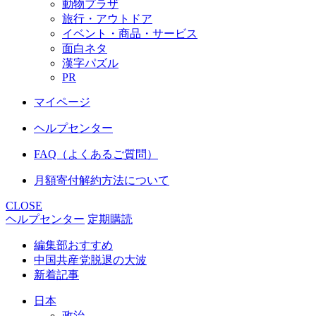
動物プラザ
旅行・アウトドア
イベント・商品・サービス
面白ネタ
漢字パズル
PR
マイページ
ヘルプセンター
FAQ（よくあるご質問）
月額寄付解約方法について
CLOSE
ヘルプセンター
定期購読
編集部おすすめ
中国共産党脱退の大波
新着記事
日本
政治