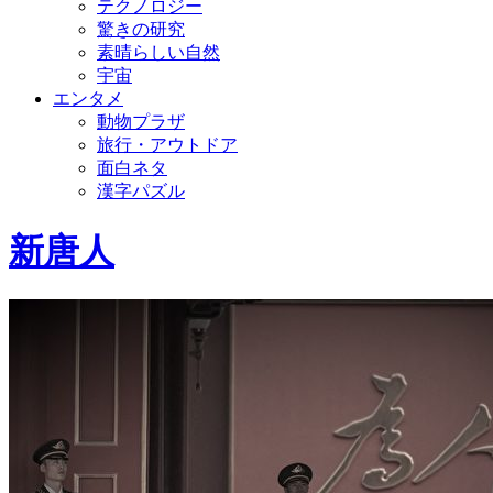
テクノロジー
驚きの研究
素晴らしい自然
宇宙
エンタメ
動物プラザ
旅行・アウトドア
面白ネタ
漢字パズル
新唐人