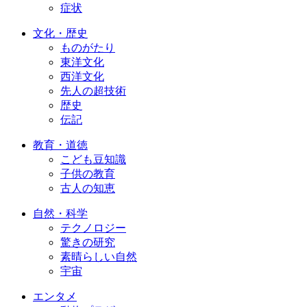
症状
文化・歴史
ものがたり
東洋文化
西洋文化
先人の超技術
歴史
伝記
教育・道徳
こども豆知識
子供の教育
古人の知恵
自然・科学
テクノロジー
驚きの研究
素晴らしい自然
宇宙
エンタメ