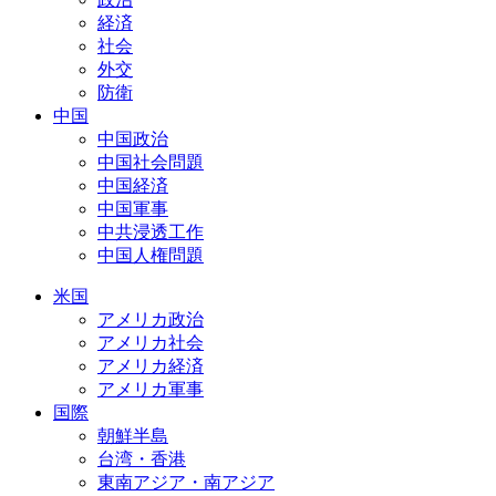
経済
社会
外交
防衛
中国
中国政治
中国社会問題
中国経済
中国軍事
中共浸透工作
中国人権問題
米国
アメリカ政治
アメリカ社会
アメリカ経済
アメリカ軍事
国際
朝鮮半島
台湾・香港
東南アジア・南アジア