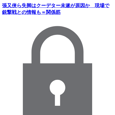
張又侠ら失脚はクーデター未遂が原因か 現場で
銃撃戦との情報も＝関係筋