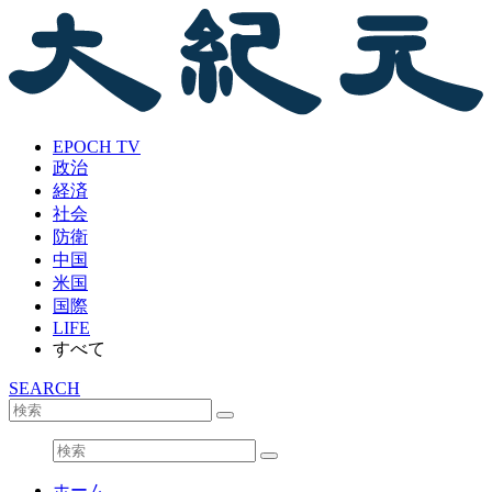
EPOCH TV
政治
経済
社会
防衛
中国
米国
国際
LIFE
すべて
SEARCH
ホーム