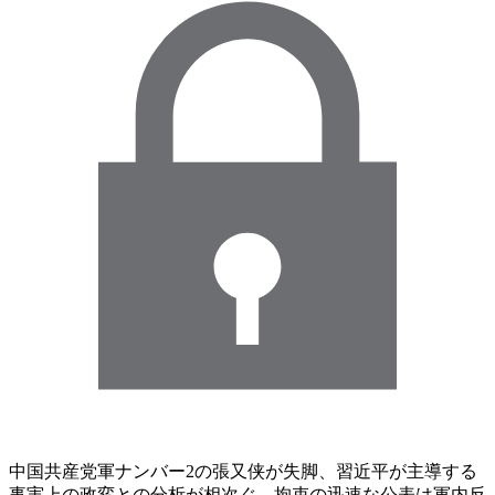
中国共産党軍ナンバー2の張又侠が失脚、習近平が主導する
事実上の政変との分析が相次ぐ。拘束の迅速な公表は軍内反