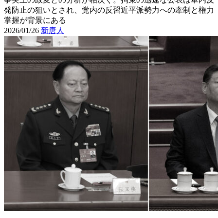
発防止の狙いとされ、党内の反習近平派勢力への牽制と権力
掌握が背景にある
2026/01/26
新唐人