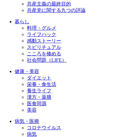
共産主義の最終目的
共産党に関する九つの評論
暮らし
料理・グルメ
ライフハック
感動ストーリー
スピリチュアル
こころを修める
社会問題（LIFE）
健康・美容
ダイエット
栄養・食生活
養生ライフ
漢方・薬膳
医食同源
美容
病気・医療
コロナウイルス
病気