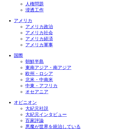
人権問題
浸透工作
アメリカ
アメリカ政治
アメリカ社会
アメリカ経済
アメリカ軍事
国際
朝鮮半島
東南アジア・南アジア
欧州・ロシア
北米・中南米
中東・アフリカ
オセアニア
オピニオン
大紀元社説
大紀元インタビュー
百家評論
悪魔が世界を統治している