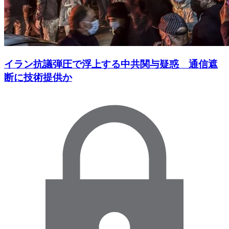
イラン抗議弾圧で浮上する中共関与疑惑 通信遮
断に技術提供か