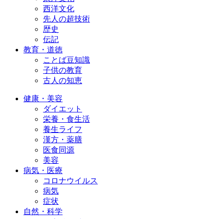
西洋文化
先人の超技術
歴史
伝記
教育・道徳
ことば豆知識
子供の教育
古人の知恵
健康・美容
ダイエット
栄養・食生活
養生ライフ
漢方・薬膳
医食同源
美容
病気・医療
コロナウイルス
病気
症状
自然・科学