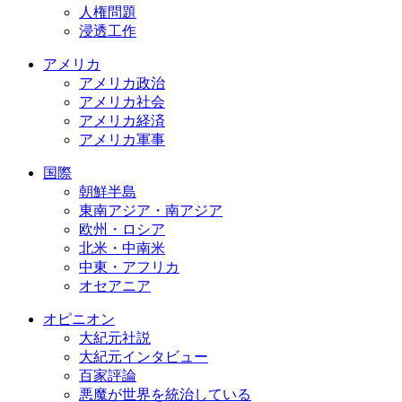
人権問題
浸透工作
アメリカ
アメリカ政治
アメリカ社会
アメリカ経済
アメリカ軍事
国際
朝鮮半島
東南アジア・南アジア
欧州・ロシア
北米・中南米
中東・アフリカ
オセアニア
オピニオン
大紀元社説
大紀元インタビュー
百家評論
悪魔が世界を統治している