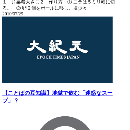
１ 片栗粉大さじ２ 作り方 ① ニラは５ミリ幅に切
る。 ② 卵２個をボールに移し、塩少々
2010/07/29
【ことばの豆知識】地獄で飲む「迷惑なスー
プ」？