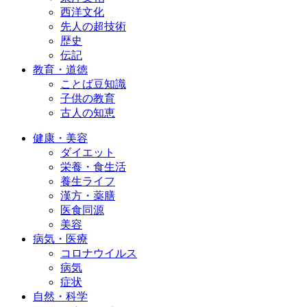
西洋文化
先人の超技術
歴史
伝記
教育・道徳
ことば豆知識
子供の教育
古人の知恵
健康・美容
ダイエット
栄養・食生活
養生ライフ
漢方・薬膳
医食同源
美容
病気・医療
コロナウイルス
病気
症状
自然・科学