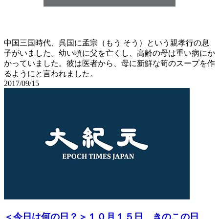
中国三国時代、呉国に孟宗（もう そう）という親孝行の息
子がいました。幼い頃に父を亡くし、高齢の母は重い病にか
かっていました。彼は医者から、母に新鮮な筍のスープを作
るようにと言われました。
2017/09/15
＜今日は何の日？＞１０月１５日 きのこの日