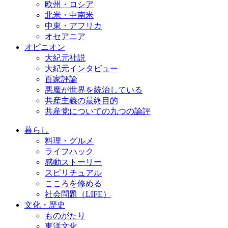
欧州・ロシア
北米・中南米
中東・アフリカ
オセアニア
オピニオン
大紀元社説
大紀元インタビュー
百家評論
悪魔が世界を統治している
共産主義の最終目的
共産党についての九つの論評
暮らし
料理・グルメ
ライフハック
感動ストーリー
スピリチュアル
こころを修める
社会問題（LIFE）
文化・歴史
ものがたり
東洋文化