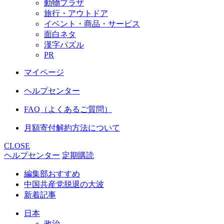
動物プラザ
旅行・アウトドア
イベント・商品・サービス
面白ネタ
漢字パズル
PR
マイページ
ヘルプセンター
FAQ（よくあるご質問）
月額寄付解約方法について
CLOSE
ヘルプセンター
定期購読
編集部おすすめ
中国共産党脱退の大波
新着記事
日本
政治