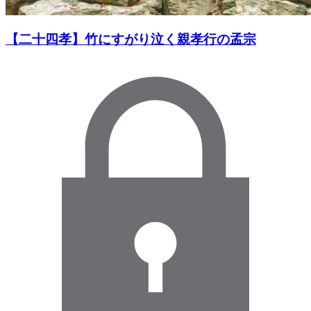
【二十四孝】竹にすがり泣く親孝行の孟宗