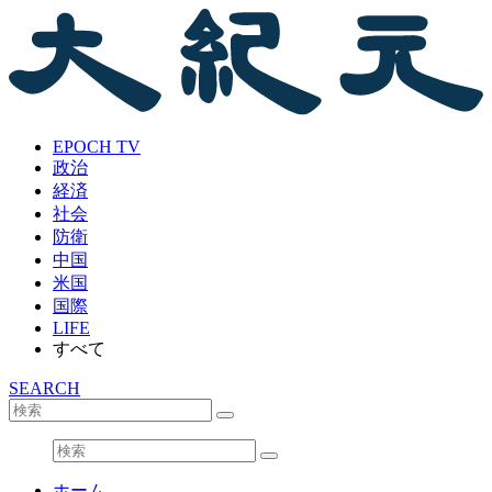
EPOCH TV
政治
経済
社会
防衛
中国
米国
国際
LIFE
すべて
SEARCH
ホーム