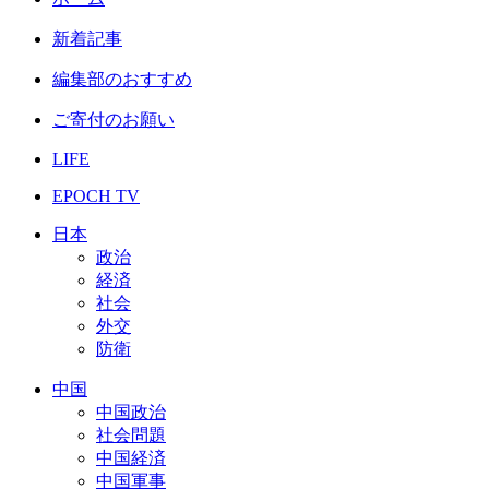
新着記事
編集部のおすすめ
ご寄付のお願い
LIFE
EPOCH TV
日本
政治
経済
社会
外交
防衛
中国
中国政治
社会問題
中国経済
中国軍事