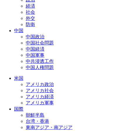
経済
社会
外交
防衛
中国
中国政治
中国社会問題
中国経済
中国軍事
中共浸透工作
中国人権問題
米国
アメリカ政治
アメリカ社会
アメリカ経済
アメリカ軍事
国際
朝鮮半島
台湾・香港
東南アジア・南アジア