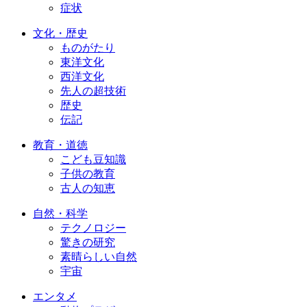
症状
文化・歴史
ものがたり
東洋文化
西洋文化
先人の超技術
歴史
伝記
教育・道徳
こども豆知識
子供の教育
古人の知恵
自然・科学
テクノロジー
驚きの研究
素晴らしい自然
宇宙
エンタメ