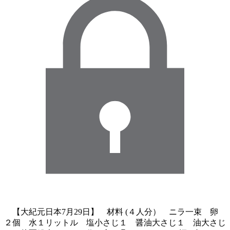
【大紀元日本7月29日】 材料 (４人分） ニラ一束 卵
２個 水１リットル 塩小さじ１ 醤油大さじ１ 油大さじ