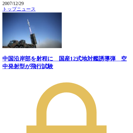
2007/12/29
トップニュース
中国沿岸部を射程に 国産12式地対艦誘導弾 空
中発射型が飛行試験