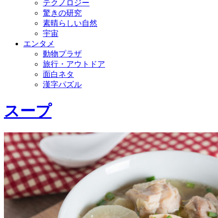
テクノロジー
驚きの研究
素晴らしい自然
宇宙
エンタメ
動物プラザ
旅行・アウトドア
面白ネタ
漢字パズル
スープ