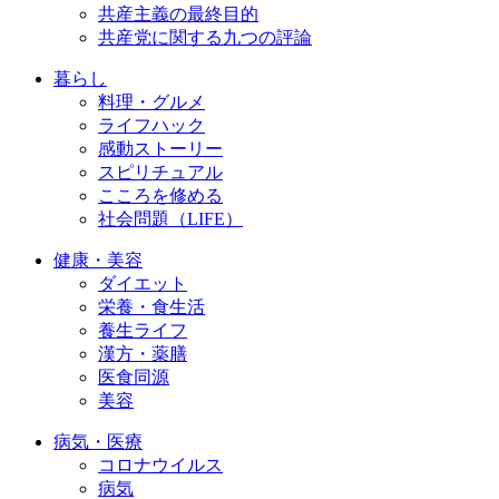
共産主義の最終目的
共産党に関する九つの評論
暮らし
料理・グルメ
ライフハック
感動ストーリー
スピリチュアル
こころを修める
社会問題（LIFE）
健康・美容
ダイエット
栄養・食生活
養生ライフ
漢方・薬膳
医食同源
美容
病気・医療
コロナウイルス
病気