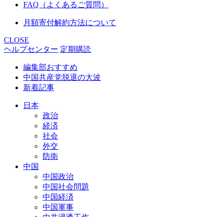
FAQ（よくあるご質問）
月額寄付解約方法について
CLOSE
ヘルプセンター
定期購読
編集部おすすめ
中国共産党脱退の大波
新着記事
日本
政治
経済
社会
外交
防衛
中国
中国政治
中国社会問題
中国経済
中国軍事