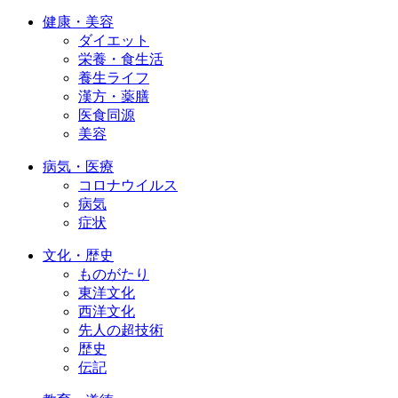
健康・美容
ダイエット
栄養・食生活
養生ライフ
漢方・薬膳
医食同源
美容
病気・医療
コロナウイルス
病気
症状
文化・歴史
ものがたり
東洋文化
西洋文化
先人の超技術
歴史
伝記