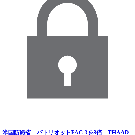
米国防総省 パトリオットPAC-3を3倍 THAAD