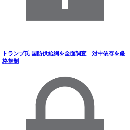
トランプ氏 国防供給網を全面調査 対中依存を厳
格規制