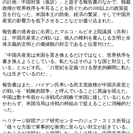
の計画：中国対策（仮訳）」と題する報告書のなかで、独裁
政権が世界秩序を牛耳ることを防ぐための100以上の政策提
言を行なった。米国本土の防衛、経済の繁栄、そして中国共
産党の影響力を低下させることなどが盛り込まれた。
報告書の発表会に出席したマルコ・ルビオ上院議員（共和）
は、中国共産党との戦いは、個人の権利を重んじる文明と全
体主義的文明との価値観の対立であると位置付けた。
「中国共産党は米国を置き換えるだけではなく、世界秩序を
書き換えようとしている。私たちはそのような国と対立して
いる」とルビオ氏。「21世紀を定義づける歴史的瞬間に私た
ちは生きているのだ」。
報告書はまた、バイデン氏率いる民主党政権が中国共産党と
の戦いを「戦略的競争」と呼んでいることに異論を唱えた。
中国は数十年前から冷戦式の戦略で米国に接しているにもか
かわらず、米国当局は冷戦の枠組みで捉えることに消極的だ
った。
ヘリテージ財団アジア研究センターのジェフ・スミス所長は
「様々な方面で軍事的な衝突に至らない対立が起きている。