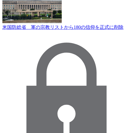
米国防総省 軍の宗教リストから180の信仰を正式に削除