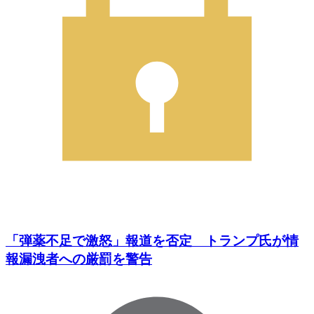
「弾薬不足で激怒」報道を否定 トランプ氏が情
報漏洩者への厳罰を警告