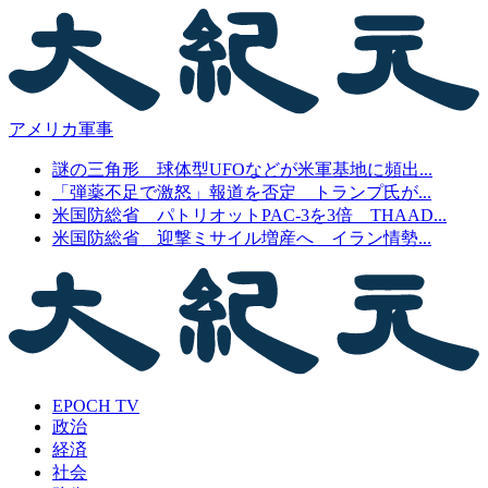
アメリカ軍事
謎の三角形 球体型UFOなどが米軍基地に頻出...
「弾薬不足で激怒」報道を否定 トランプ氏が...
米国防総省 パトリオットPAC-3を3倍 THAAD...
米国防総省 迎撃ミサイル増産へ イラン情勢...
EPOCH TV
政治
経済
社会