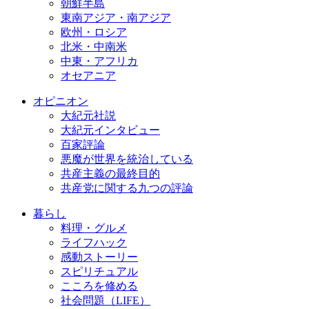
朝鮮半島
東南アジア・南アジア
欧州・ロシア
北米・中南米
中東・アフリカ
オセアニア
オピニオン
大紀元社説
大紀元インタビュー
百家評論
悪魔が世界を統治している
共産主義の最終目的
共産党に関する九つの評論
暮らし
料理・グルメ
ライフハック
感動ストーリー
スピリチュアル
こころを修める
社会問題（LIFE）