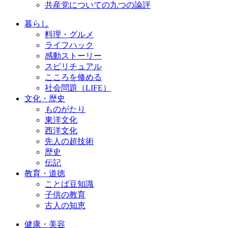
共産党についての九つの論評
暮らし
料理・グルメ
ライフハック
感動ストーリー
スピリチュアル
こころを修める
社会問題（LIFE）
文化・歴史
ものがたり
東洋文化
西洋文化
先人の超技術
歴史
伝記
教育・道徳
ことば豆知識
子供の教育
古人の知恵
健康・美容