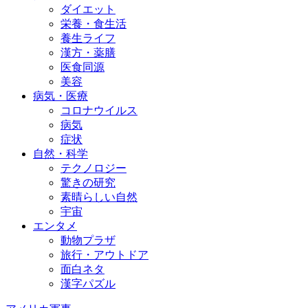
ダイエット
栄養・食生活
養生ライフ
漢方・薬膳
医食同源
美容
病気・医療
コロナウイルス
病気
症状
自然・科学
テクノロジー
驚きの研究
素晴らしい自然
宇宙
エンタメ
動物プラザ
旅行・アウトドア
面白ネタ
漢字パズル