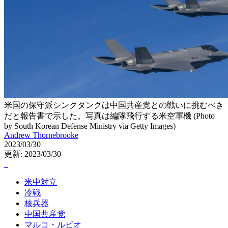
米国の保守派シンクタンクは中国共産党との戦いに挑むべき
だと報告書で示した。写真は編隊飛行する米空軍機 (Photo
by South Korean Defense Ministry via Getty Images)
Andrew Thornebrooke
2023/03/30
更新: 2023/03/30
米中対立
冷戦
核兵器
中国共産党
マルコ・ルビオ