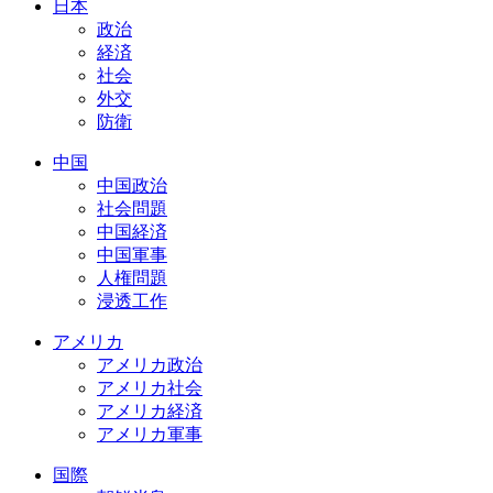
日本
政治
経済
社会
外交
防衛
中国
中国政治
社会問題
中国経済
中国軍事
人権問題
浸透工作
アメリカ
アメリカ政治
アメリカ社会
アメリカ経済
アメリカ軍事
国際