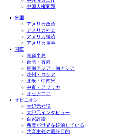
中共浸透工作
中国人権問題
米国
アメリカ政治
アメリカ社会
アメリカ経済
アメリカ軍事
国際
朝鮮半島
台湾・香港
東南アジア・南アジア
欧州・ロシア
北米・中南米
中東・アフリカ
オセアニア
オピニオン
大紀元社説
大紀元インタビュー
百家評論
悪魔が世界を統治している
共産主義の最終目的