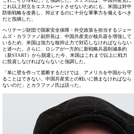
これこそが冷戦だ」と強調した。スミス氏は、中国共産党に
これ以上対立をエスカレートさせないためにも、米国は対中
防衛戦略を改善し、抑止するのに十分な軍事力を備えるべき
だと指摘した。
ヘリテージ財団で国家安全保障・外交政策を担当するジェー
ムズ・カラファノ副所長は、中国共産党が核兵器を増強して
いるため、米国は強力な核抑止力で対応しなければならない
と述べた。さらに、ロシアが一方的に新戦略兵器削減条約
（新START）から脱退した今、米国はこれまで以上に戦力
に投資しなければならないと強調した。
「単に壁を作って遮断するだけでは、アメリカを中国から守
ることはできない。中国共産党との戦いに挑まなければなら
ないのだ」とカラファノ氏は語った。