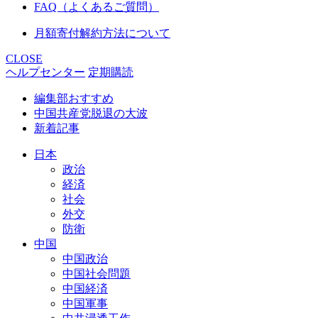
FAQ（よくあるご質問）
月額寄付解約方法について
CLOSE
ヘルプセンター
定期購読
編集部おすすめ
中国共産党脱退の大波
新着記事
日本
政治
経済
社会
外交
防衛
中国
中国政治
中国社会問題
中国経済
中国軍事