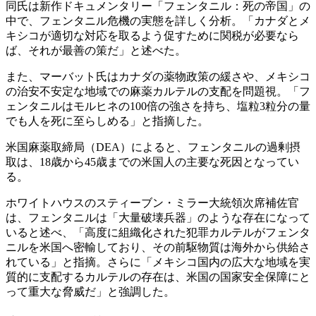
同氏は新作ドキュメンタリー「フェンタニル：死の帝国」の
中で、フェンタニル危機の実態を詳しく分析。「カナダとメ
キシコが適切な対応を取るよう促すために関税が必要なら
ば、それが最善の策だ」と述べた。
また、マーバット氏はカナダの薬物政策の緩さや、メキシコ
の治安不安定な地域での麻薬カルテルの支配を問題視。「フ
ェンタニルはモルヒネの100倍の強さを持ち、塩粒3粒分の量
でも人を死に至らしめる」と指摘した。
米国麻薬取締局（DEA）によると、フェンタニルの過剰摂
取は、18歳から45歳までの米国人の主要な死因となってい
る。
ホワイトハウスのスティーブン・ミラー大統領次席補佐官
は、フェンタニルは「大量破壊兵器」のような存在になって
いると述べ、「高度に組織化された犯罪カルテルがフェンタ
ニルを米国へ密輸しており、その前駆物質は海外から供給さ
れている」と指摘。さらに「メキシコ国内の広大な地域を実
質的に支配するカルテルの存在は、米国の国家安全保障にと
って重大な脅威だ」と強調した。