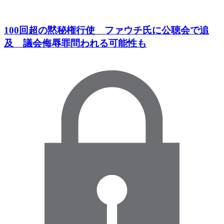
100回超の黙秘権行使 ファウチ氏に公聴会で追
及 議会侮辱罪問われる可能性も