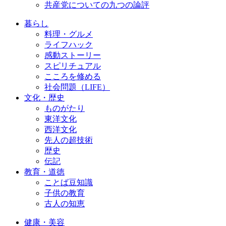
共産党についての九つの論評
暮らし
料理・グルメ
ライフハック
感動ストーリー
スピリチュアル
こころを修める
社会問題（LIFE）
文化・歴史
ものがたり
東洋文化
西洋文化
先人の超技術
歴史
伝記
教育・道徳
ことば豆知識
子供の教育
古人の知恵
健康・美容