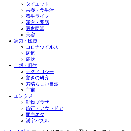
ダイエット
栄養・食生活
養生ライフ
漢方・薬膳
医食同源
美容
病気・医療
コロナウイルス
病気
症状
自然・科学
テクノロジー
驚きの研究
素晴らしい自然
宇宙
エンタメ
動物プラザ
旅行・アウトドア
面白ネタ
漢字パズル