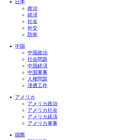
日本
政治
経済
社会
外交
防衛
中国
中国政治
社会問題
中国経済
中国軍事
人権問題
浸透工作
アメリカ
アメリカ政治
アメリカ社会
アメリカ経済
アメリカ軍事
国際