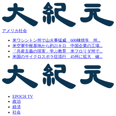
アメリカ社会
米ワシントン州で山火事猛威 600棟焼失 州...
米空軍中枢基地から約21キロ 中国企業の工場...
「共産主義の現実」学ぶ教育 米フロリダ州で...
米国のサイクロスポラ症流行 45州に拡大 確...
EPOCH TV
政治
経済
社会