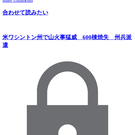
share
comments
合わせて読みたい
米ワシントン州で山火事猛威 600棟焼失 州兵派
遣