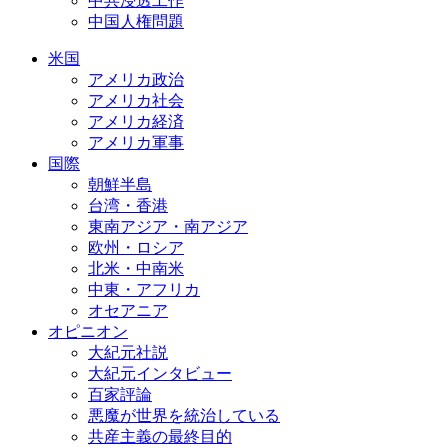
中共浸透工作
中国人権問題
米国
アメリカ政治
アメリカ社会
アメリカ経済
アメリカ軍事
国際
朝鮮半島
台湾・香港
東南アジア・南アジア
欧州・ロシア
北米・中南米
中東・アフリカ
オセアニア
オピニオン
大紀元社説
大紀元インタビュー
百家評論
悪魔が世界を統治している
共産主義の最終目的