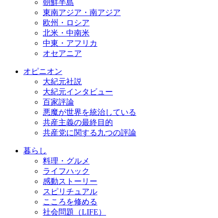
朝鮮半島
東南アジア・南アジア
欧州・ロシア
北米・中南米
中東・アフリカ
オセアニア
オピニオン
大紀元社説
大紀元インタビュー
百家評論
悪魔が世界を統治している
共産主義の最終目的
共産党に関する九つの評論
暮らし
料理・グルメ
ライフハック
感動ストーリー
スピリチュアル
こころを修める
社会問題（LIFE）