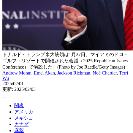
ドナルド・トランプ米大統領は1月27日、マイアミのドロ・
ゴルフ・リゾートで開催された会議（2025 Republican Issues
Conference）で演説した。(Photo by Joe Raedle/Getty Images)
Andrew Moran
,
Emel Akan
,
Jackson Richman
,
Noé Chartier
,
Terri
Wu
2025/02/01
更新: 2025/02/03
関税
アメリカ
メキシコ
カナダ
麻薬