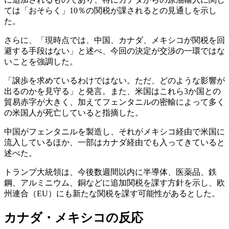
ては「おそらく」10％の関税が課されるとの見通しを示し
た。
さらに、「現時点では、中国、カナダ、メキシコが関税を回
避する手段はない」と述べ、今回の決定が交渉の一環ではな
いことを強調した。
「譲歩を求めているわけではない。ただ、どのような影響が
出るのかを見守る」と発言。また、米国はこれら3か国との
貿易赤字が大きく、加えてフェンタニルの密輸によって多く
の米国人が死亡していると指摘した。
中国がフェンタニルを製造し、それがメキシコ経由で米国に
流入しているほか、一部はカナダ経由でも入ってきていると
述べた。
トランプ大統領は、今後数週間以内に半導体、医薬品、鉄
鋼、アルミニウム、銅などに追加関税を課す方針を示し、欧
州連合（EU）にも新たな関税を課す可能性があるとした。
カナダ・メキシコの反応