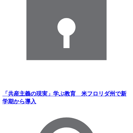
「共産主義の現実」学ぶ教育 米フロリダ州で新
学期から導入