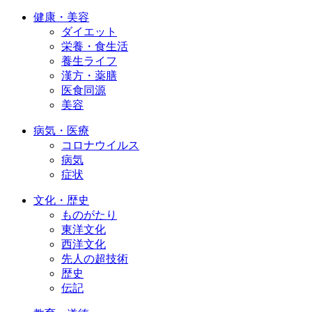
健康・美容
ダイエット
栄養・食生活
養生ライフ
漢方・薬膳
医食同源
美容
病気・医療
コロナウイルス
病気
症状
文化・歴史
ものがたり
東洋文化
西洋文化
先人の超技術
歴史
伝記