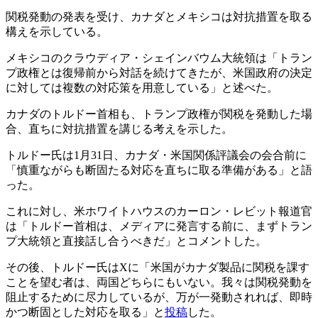
関税発動の発表を受け、カナダとメキシコは対抗措置を取る
構えを示している。
メキシコのクラウディア・シェインバウム大統領は「トラン
プ政権とは復帰前から対話を続けてきたが、米国政府の決定
に対しては複数の対応策を用意している」と述べた。
カナダのトルドー首相も、トランプ政権が関税を発動した場
合、直ちに対抗措置を講じる考えを示した。
トルドー氏は1月31日、カナダ・米国関係評議会の会合前に
「慎重ながらも断固たる対応を直ちに取る準備がある」と語
った。
これに対し、米ホワイトハウスのカーロン・レビット報道官
は「トルドー首相は、メディアに発言する前に、まずトラン
プ大統領と直接話し合うべきだ」とコメントした。
その後、トルドー氏はXに「米国がカナダ製品に関税を課す
ことを望む者は、両国どちらにもいない。我々は関税発動を
阻止するために尽力しているが、万が一発動されれば、即時
かつ断固とした対応を取る」と
投稿
した。