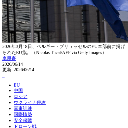
2026年3月18日、ベルギー・ブリュッセルのEU本部前に掲げ
られたEU旗。（Nicolas Tucat/AFP via Getty Images）
李思齊
2026/06/14
更新: 2026/06/14
EU
中国
ロシア
ウクライナ侵攻
軍事訓練
国際情勢
安全保障
ドローン戦