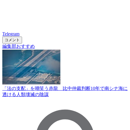
Telegram
コメント
編集部おすすめ
「法の支配」を嘲笑う赤龍 比中仲裁判断10年で南シナ海に
透ける人類壊滅の陰謀