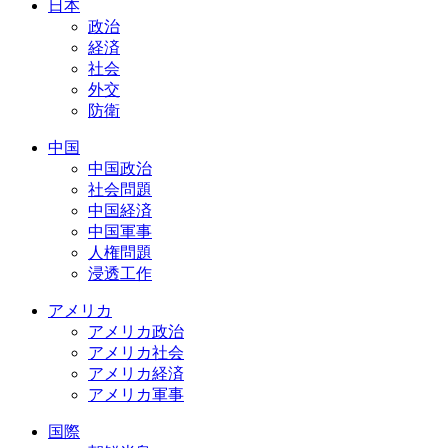
日本
政治
経済
社会
外交
防衛
中国
中国政治
社会問題
中国経済
中国軍事
人権問題
浸透工作
アメリカ
アメリカ政治
アメリカ社会
アメリカ経済
アメリカ軍事
国際