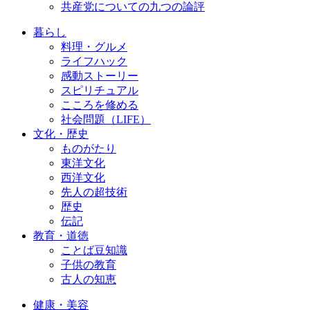
共産党についての九つの論評
暮らし
料理・グルメ
ライフハック
感動ストーリー
スピリチュアル
こころを修める
社会問題（LIFE）
文化・歴史
ものがたり
東洋文化
西洋文化
先人の超技術
歴史
伝記
教育・道徳
ことば豆知識
子供の教育
古人の知恵
健康・美容