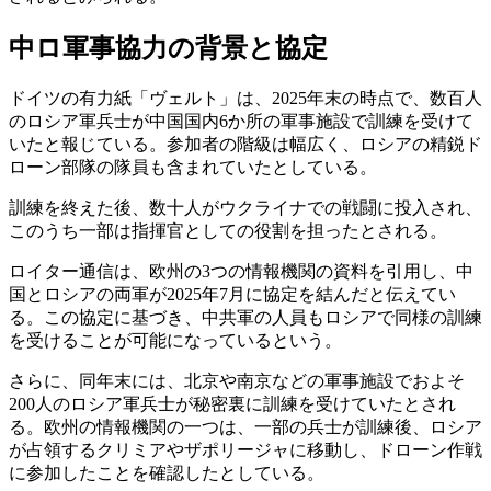
中ロ軍事協力の背景と協定
ドイツの有力紙「ヴェルト」は、2025年末の時点で、数百人
のロシア軍兵士が中国国内6か所の軍事施設で訓練を受けて
いたと報じている。参加者の階級は幅広く、ロシアの精鋭ド
ローン部隊の隊員も含まれていたとしている。
訓練を終えた後、数十人がウクライナでの戦闘に投入され、
このうち一部は指揮官としての役割を担ったとされる。
ロイター通信は、欧州の3つの情報機関の資料を引用し、中
国とロシアの両軍が2025年7月に協定を結んだと伝えてい
る。この協定に基づき、中共軍の人員もロシアで同様の訓練
を受けることが可能になっているという。
さらに、同年末には、北京や南京などの軍事施設でおよそ
200人のロシア軍兵士が秘密裏に訓練を受けていたとされ
る。欧州の情報機関の一つは、一部の兵士が訓練後、ロシア
が占領するクリミアやザポリージャに移動し、ドローン作戦
に参加したことを確認したとしている。