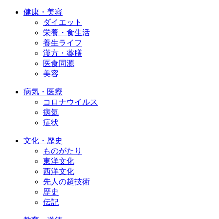
健康・美容
ダイエット
栄養・食生活
養生ライフ
漢方・薬膳
医食同源
美容
病気・医療
コロナウイルス
病気
症状
文化・歴史
ものがたり
東洋文化
西洋文化
先人の超技術
歴史
伝記