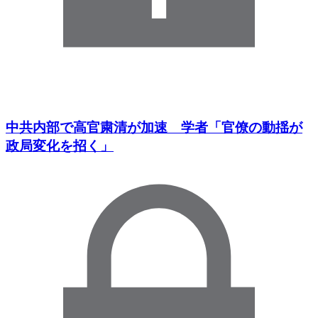
中共内部で高官粛清が加速 学者「官僚の動揺が
政局変化を招く」