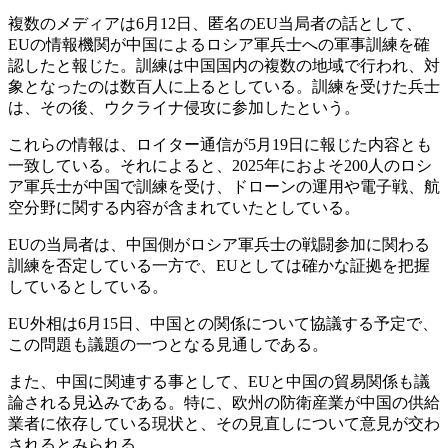
複数のメディアは6月12日、匿名のEU当局者の話として、
EUの情報機関が中国によるロシア軍兵士への軍事訓練を確
認したと報じた。訓練は中国国内の複数の地域で行われ、対
象となったのは数百人に上るとしている。訓練を受けた兵士
は、その後、ウクライナ侵攻に参加したという。
これらの情報は、ロイター通信が5月19日に報じた内容とも
一致している。それによると、2025年におよそ200人のロシ
ア軍兵士が中国で訓練を受け、ドローンの運用や電子戦、航
空分野に関する内容が含まれていたとしている。
EUの当局者は、中国側がロシア軍兵士の戦闘参加に関わる
訓練を否定している一方で、EUとしては確かな証拠を把握
しているとしている。
EU外相は6月15日、中国との関係について協議する予定で、
この問題も議題の一つとなる見通しである。
また、中国に関連する事として、EUと中国の貿易関係も議
論される見込みである。特に、欧州の防衛産業が中国の供給
業者に依存している現状と、その見直しについて意見が交わ
されるとみられる。