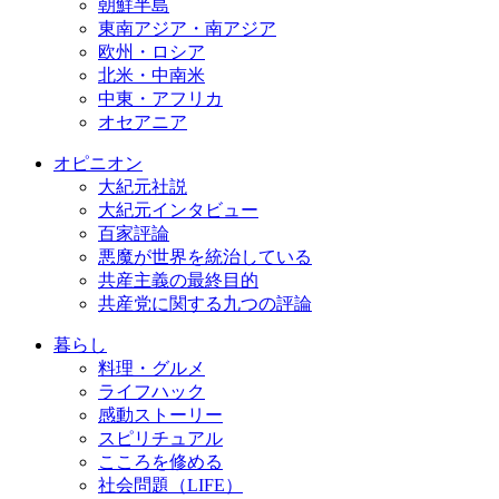
朝鮮半島
東南アジア・南アジア
欧州・ロシア
北米・中南米
中東・アフリカ
オセアニア
オピニオン
大紀元社説
大紀元インタビュー
百家評論
悪魔が世界を統治している
共産主義の最終目的
共産党に関する九つの評論
暮らし
料理・グルメ
ライフハック
感動ストーリー
スピリチュアル
こころを修める
社会問題（LIFE）