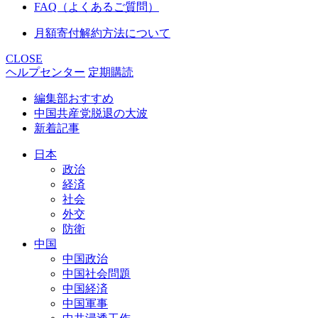
FAQ（よくあるご質問）
月額寄付解約方法について
CLOSE
ヘルプセンター
定期購読
編集部おすすめ
中国共産党脱退の大波
新着記事
日本
政治
経済
社会
外交
防衛
中国
中国政治
中国社会問題
中国経済
中国軍事