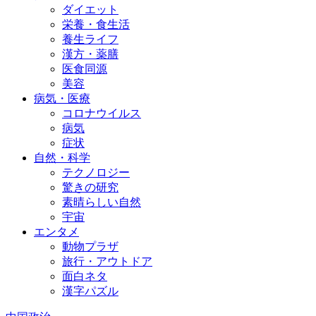
ダイエット
栄養・食生活
養生ライフ
漢方・薬膳
医食同源
美容
病気・医療
コロナウイルス
病気
症状
自然・科学
テクノロジー
驚きの研究
素晴らしい自然
宇宙
エンタメ
動物プラザ
旅行・アウトドア
面白ネタ
漢字パズル