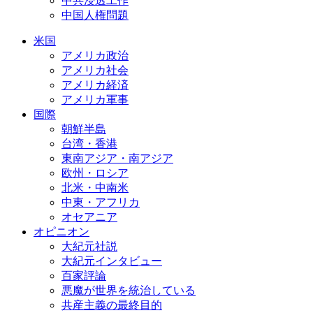
中共浸透工作
中国人権問題
米国
アメリカ政治
アメリカ社会
アメリカ経済
アメリカ軍事
国際
朝鮮半島
台湾・香港
東南アジア・南アジア
欧州・ロシア
北米・中南米
中東・アフリカ
オセアニア
オピニオン
大紀元社説
大紀元インタビュー
百家評論
悪魔が世界を統治している
共産主義の最終目的