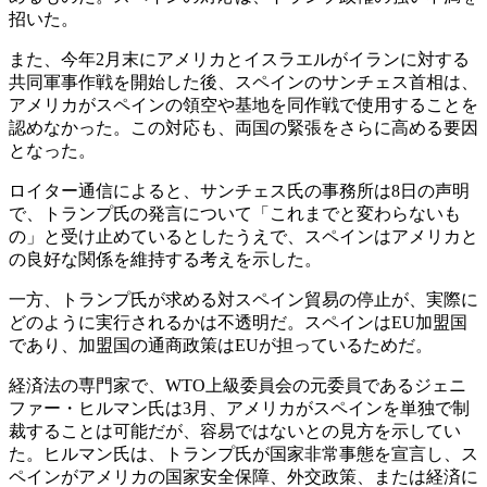
招いた。
また、今年2月末にアメリカとイスラエルがイランに対する
共同軍事作戦を開始した後、スペインのサンチェス首相は、
アメリカがスペインの領空や基地を同作戦で使用することを
認めなかった。この対応も、両国の緊張をさらに高める要因
となった。
ロイター通信によると、サンチェス氏の事務所は8日の声明
で、トランプ氏の発言について「これまでと変わらないも
の」と受け止めているとしたうえで、スペインはアメリカと
の良好な関係を維持する考えを示した。
一方、トランプ氏が求める対スペイン貿易の停止が、実際に
どのように実行されるかは不透明だ。スペインはEU加盟国
であり、加盟国の通商政策はEUが担っているためだ。
経済法の専門家で、WTO上級委員会の元委員であるジェニ
ファー・ヒルマン氏は3月、アメリカがスペインを単独で制
裁することは可能だが、容易ではないとの見方を示してい
た。ヒルマン氏は、トランプ氏が国家非常事態を宣言し、ス
ペインがアメリカの国家安全保障、外交政策、または経済に