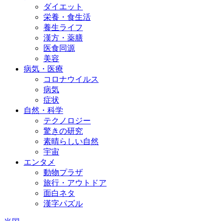
ダイエット
栄養・食生活
養生ライフ
漢方・薬膳
医食同源
美容
病気・医療
コロナウイルス
病気
症状
自然・科学
テクノロジー
驚きの研究
素晴らしい自然
宇宙
エンタメ
動物プラザ
旅行・アウトドア
面白ネタ
漢字パズル