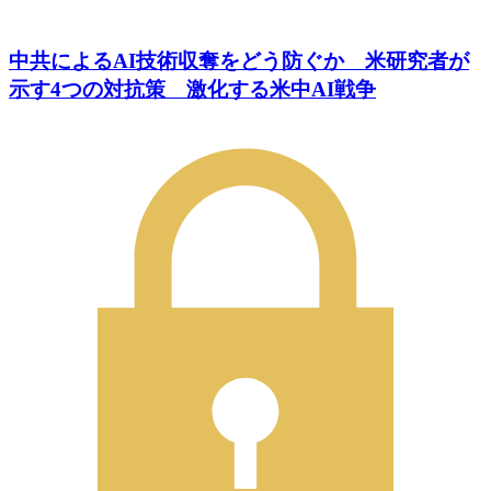
中共によるAI技術収奪をどう防ぐか 米研究者が
示す4つの対抗策 激化する米中AI戦争