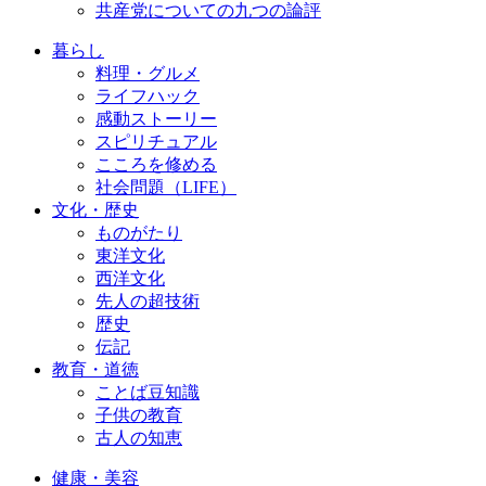
共産党についての九つの論評
暮らし
料理・グルメ
ライフハック
感動ストーリー
スピリチュアル
こころを修める
社会問題（LIFE）
文化・歴史
ものがたり
東洋文化
西洋文化
先人の超技術
歴史
伝記
教育・道徳
ことば豆知識
子供の教育
古人の知恵
健康・美容