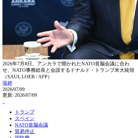
2026年7月8日、アンカラで開かれたNATO首脳会議に合わ
せ、NATO事務総長と会談するドナルド・トランプ米大統領
（SAUL LOEB / AFP）
張婷
2026/07/09
更新: 2026/07/09
トランプ
スペイン
NATO首脳会議
貿易停止
国防費