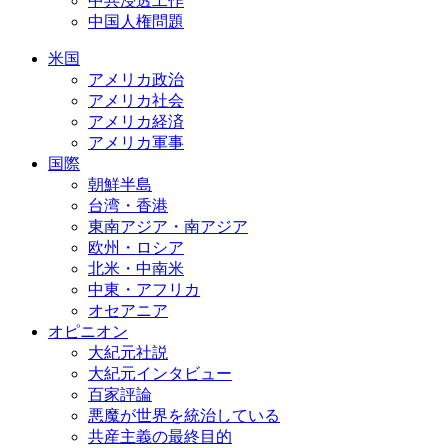
中共浸透工作
中国人権問題
米国
アメリカ政治
アメリカ社会
アメリカ経済
アメリカ軍事
国際
朝鮮半島
台湾・香港
東南アジア・南アジア
欧州・ロシア
北米・中南米
中東・アフリカ
オセアニア
オピニオン
大紀元社説
大紀元インタビュー
百家評論
悪魔が世界を統治している
共産主義の最終目的