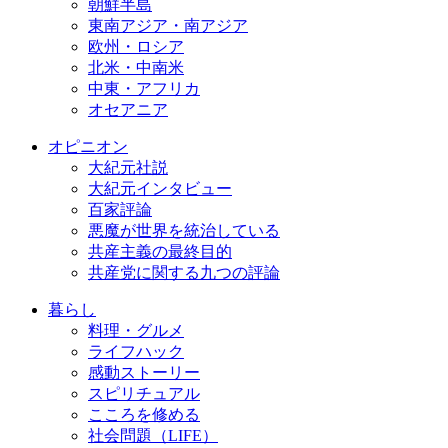
朝鮮半島
東南アジア・南アジア
欧州・ロシア
北米・中南米
中東・アフリカ
オセアニア
オピニオン
大紀元社説
大紀元インタビュー
百家評論
悪魔が世界を統治している
共産主義の最終目的
共産党に関する九つの評論
暮らし
料理・グルメ
ライフハック
感動ストーリー
スピリチュアル
こころを修める
社会問題（LIFE）