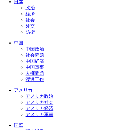
日本
政治
経済
社会
外交
防衛
中国
中国政治
社会問題
中国経済
中国軍事
人権問題
浸透工作
アメリカ
アメリカ政治
アメリカ社会
アメリカ経済
アメリカ軍事
国際