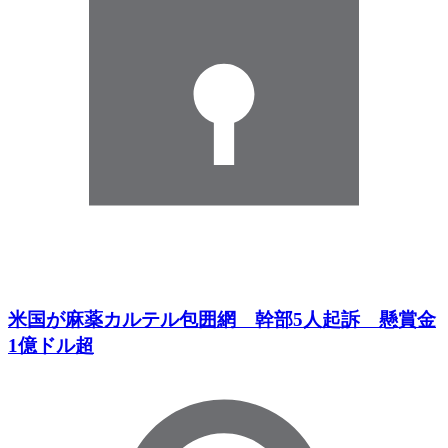
米国が麻薬カルテル包囲網 幹部5人起訴 懸賞金
1億ドル超