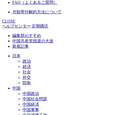
FAQ（よくあるご質問）
月額寄付解約方法について
CLOSE
ヘルプセンター
定期購読
編集部おすすめ
中国共産党脱退の大波
新着記事
日本
政治
経済
社会
外交
防衛
中国
中国政治
中国社会問題
中国経済
中国軍事