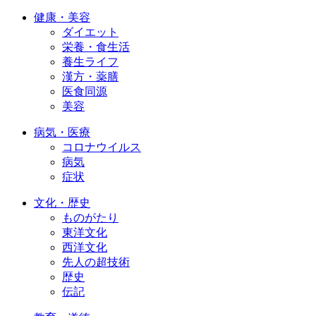
健康・美容
ダイエット
栄養・食生活
養生ライフ
漢方・薬膳
医食同源
美容
病気・医療
コロナウイルス
病気
症状
文化・歴史
ものがたり
東洋文化
西洋文化
先人の超技術
歴史
伝記