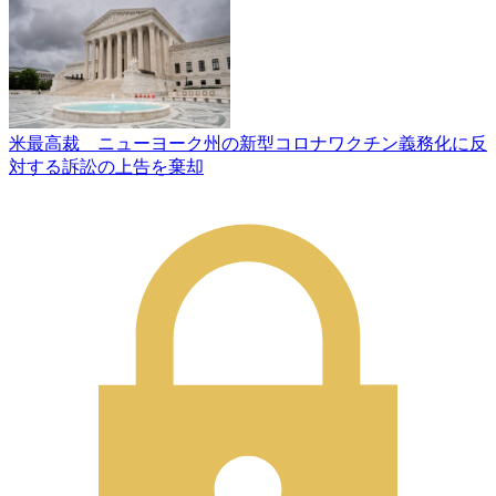
米最高裁 ニューヨーク州の新型コロナワクチン義務化に反
対する訴訟の上告を棄却