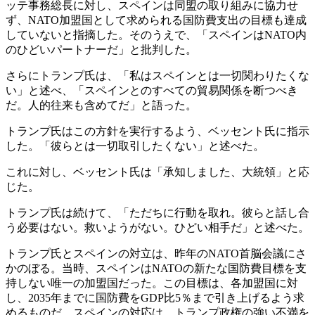
ッテ事務総長に対し、スペインは同盟の取り組みに協力せ
ず、NATO加盟国として求められる国防費支出の目標も達成
していないと指摘した。そのうえで、「スペインはNATO内
のひどいパートナーだ」と批判した。
さらにトランプ氏は、「私はスペインとは一切関わりたくな
い」と述べ、「スペインとのすべての貿易関係を断つべき
だ。人的往来も含めてだ」と語った。
トランプ氏はこの方針を実行するよう、ベッセント氏に指示
した。「彼らとは一切取引したくない」と述べた。
これに対し、ベッセント氏は「承知しました、大統領」と応
じた。
トランプ氏は続けて、「ただちに行動を取れ。彼らと話し合
う必要はない。救いようがない。ひどい相手だ」と述べた。
トランプ氏とスペインの対立は、昨年のNATO首脳会議にさ
かのぼる。当時、スペインはNATOの新たな国防費目標を支
持しない唯一の加盟国だった。この目標は、各加盟国に対
し、2035年までに国防費をGDP比5％まで引き上げるよう求
めるものだ。スペインの対応は、トランプ政権の強い不満を