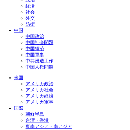
経済
社会
外交
防衛
中国
中国政治
中国社会問題
中国経済
中国軍事
中共浸透工作
中国人権問題
米国
アメリカ政治
アメリカ社会
アメリカ経済
アメリカ軍事
国際
朝鮮半島
台湾・香港
東南アジア・南アジア