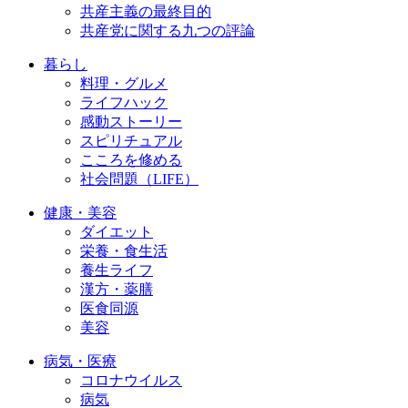
共産主義の最終目的
共産党に関する九つの評論
暮らし
料理・グルメ
ライフハック
感動ストーリー
スピリチュアル
こころを修める
社会問題（LIFE）
健康・美容
ダイエット
栄養・食生活
養生ライフ
漢方・薬膳
医食同源
美容
病気・医療
コロナウイルス
病気