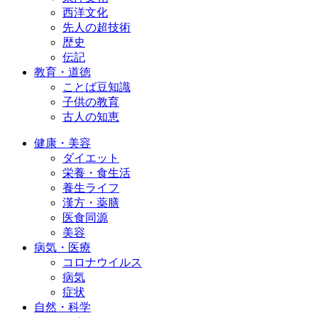
西洋文化
先人の超技術
歴史
伝記
教育・道徳
ことば豆知識
子供の教育
古人の知恵
健康・美容
ダイエット
栄養・食生活
養生ライフ
漢方・薬膳
医食同源
美容
病気・医療
コロナウイルス
病気
症状
自然・科学