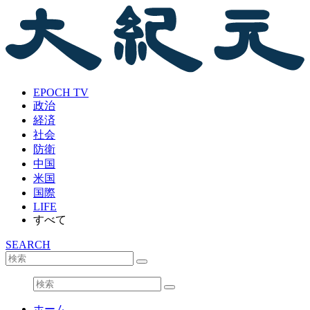
EPOCH TV
政治
経済
社会
防衛
中国
米国
国際
LIFE
すべて
SEARCH
ホーム