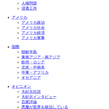
人権問題
浸透工作
アメリカ
アメリカ政治
アメリカ社会
アメリカ経済
アメリカ軍事
国際
朝鮮半島
東南アジア・南アジア
欧州・ロシア
北米・中南米
中東・アフリカ
オセアニア
オピニオン
大紀元社説
大紀元インタビュー
百家評論
悪魔が世界を統治している