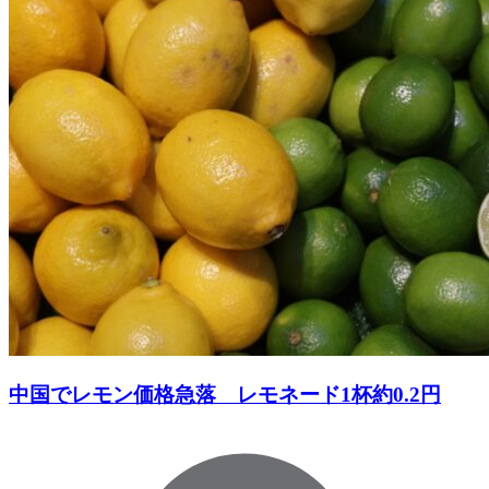
中国でレモン価格急落 レモネード1杯約0.2円