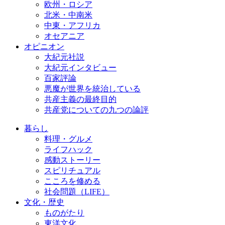
欧州・ロシア
北米・中南米
中東・アフリカ
オセアニア
オピニオン
大紀元社説
大紀元インタビュー
百家評論
悪魔が世界を統治している
共産主義の最終目的
共産党についての九つの論評
暮らし
料理・グルメ
ライフハック
感動ストーリー
スピリチュアル
こころを修める
社会問題（LIFE）
文化・歴史
ものがたり
東洋文化