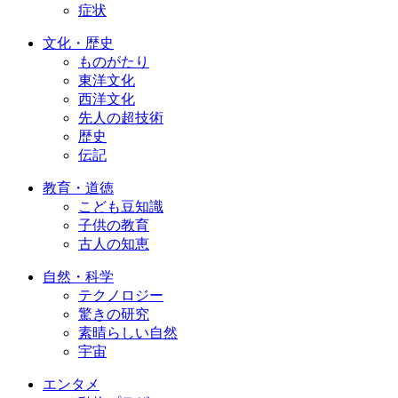
症状
文化・歴史
ものがたり
東洋文化
西洋文化
先人の超技術
歴史
伝記
教育・道徳
こども豆知識
子供の教育
古人の知恵
自然・科学
テクノロジー
驚きの研究
素晴らしい自然
宇宙
エンタメ