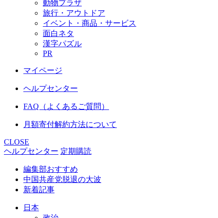
動物プラザ
旅行・アウトドア
イベント・商品・サービス
面白ネタ
漢字パズル
PR
マイページ
ヘルプセンター
FAQ（よくあるご質問）
月額寄付解約方法について
CLOSE
ヘルプセンター
定期購読
編集部おすすめ
中国共産党脱退の大波
新着記事
日本
政治