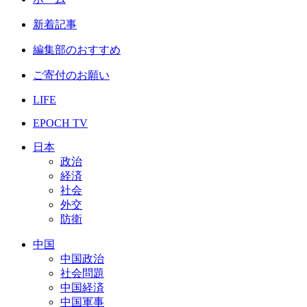
新着記事
編集部のおすすめ
ご寄付のお願い
LIFE
EPOCH TV
日本
政治
経済
社会
外交
防衛
中国
中国政治
社会問題
中国経済
中国軍事