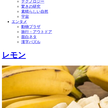
テクノロジー
驚きの研究
素晴らしい自然
宇宙
エンタメ
動物プラザ
旅行・アウトドア
面白ネタ
漢字パズル
レモン