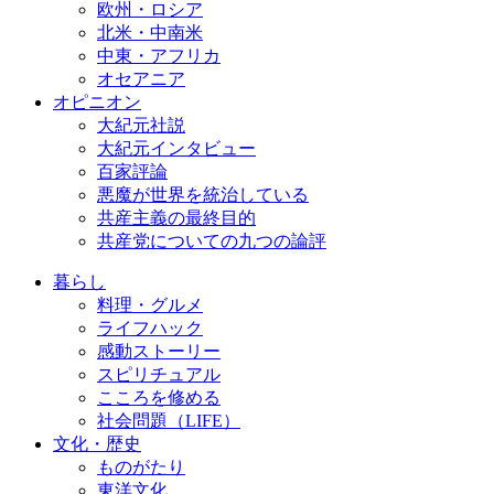
欧州・ロシア
北米・中南米
中東・アフリカ
オセアニア
オピニオン
大紀元社説
大紀元インタビュー
百家評論
悪魔が世界を統治している
共産主義の最終目的
共産党についての九つの論評
暮らし
料理・グルメ
ライフハック
感動ストーリー
スピリチュアル
こころを修める
社会問題（LIFE）
文化・歴史
ものがたり
東洋文化