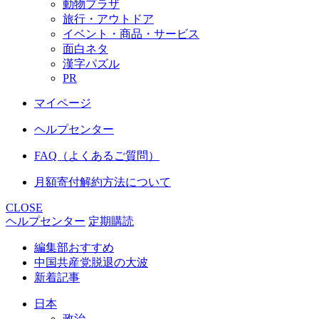
動物プラザ
旅行・アウトドア
イベント・商品・サービス
面白ネタ
漢字パズル
PR
マイページ
ヘルプセンター
FAQ（よくあるご質問）
月額寄付解約方法について
CLOSE
ヘルプセンター
定期購読
編集部おすすめ
中国共産党脱退の大波
新着記事
日本
政治