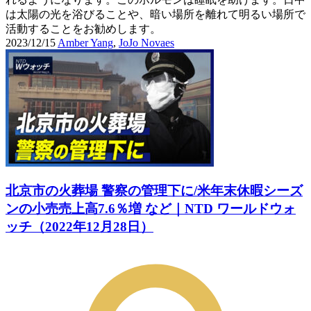
は太陽の光を浴びることや、暗い場所を離れて明るい場所で
活動することをお勧めします。
2023/12/15
Amber Yang
,
JoJo Novaes
北京市の火葬場 警察の管理下に/米年末休暇シーズ
ンの小売売上高7.6％増 など｜NTD ワールドウォ
ッチ（2022年12月28日）