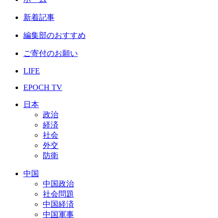
新着記事
編集部のおすすめ
ご寄付のお願い
LIFE
EPOCH TV
日本
政治
経済
社会
外交
防衛
中国
中国政治
社会問題
中国経済
中国軍事