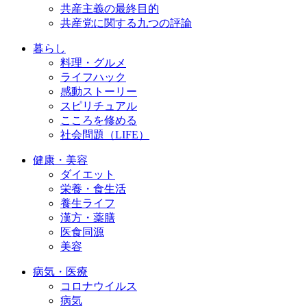
共産主義の最終目的
共産党に関する九つの評論
暮らし
料理・グルメ
ライフハック
感動ストーリー
スピリチュアル
こころを修める
社会問題（LIFE）
健康・美容
ダイエット
栄養・食生活
養生ライフ
漢方・薬膳
医食同源
美容
病気・医療
コロナウイルス
病気