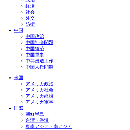
経済
社会
外交
防衛
中国
中国政治
中国社会問題
中国経済
中国軍事
中共浸透工作
中国人権問題
米国
アメリカ政治
アメリカ社会
アメリカ経済
アメリカ軍事
国際
朝鮮半島
台湾・香港
東南アジア・南アジア