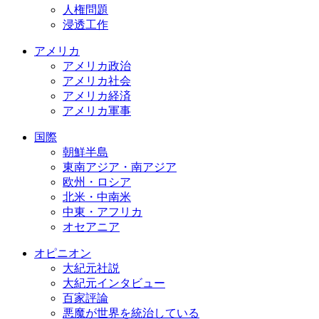
人権問題
浸透工作
アメリカ
アメリカ政治
アメリカ社会
アメリカ経済
アメリカ軍事
国際
朝鮮半島
東南アジア・南アジア
欧州・ロシア
北米・中南米
中東・アフリカ
オセアニア
オピニオン
大紀元社説
大紀元インタビュー
百家評論
悪魔が世界を統治している