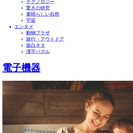
テクノロジー
驚きの研究
素晴らしい自然
宇宙
エンタメ
動物プラザ
旅行・アウトドア
面白ネタ
漢字パズル
電子機器