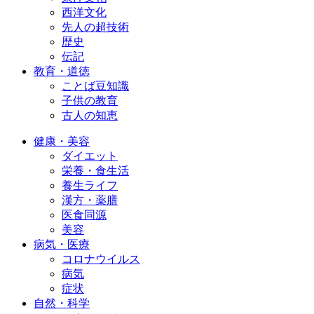
西洋文化
先人の超技術
歴史
伝記
教育・道徳
ことば豆知識
子供の教育
古人の知恵
健康・美容
ダイエット
栄養・食生活
養生ライフ
漢方・薬膳
医食同源
美容
病気・医療
コロナウイルス
病気
症状
自然・科学