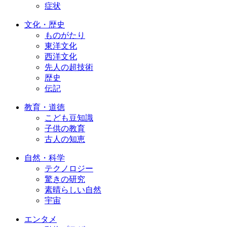
症状
文化・歴史
ものがたり
東洋文化
西洋文化
先人の超技術
歴史
伝記
教育・道徳
こども豆知識
子供の教育
古人の知恵
自然・科学
テクノロジー
驚きの研究
素晴らしい自然
宇宙
エンタメ