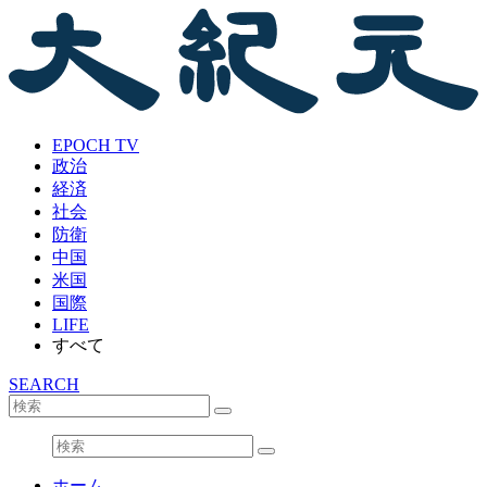
EPOCH TV
政治
経済
社会
防衛
中国
米国
国際
LIFE
すべて
SEARCH
ホーム