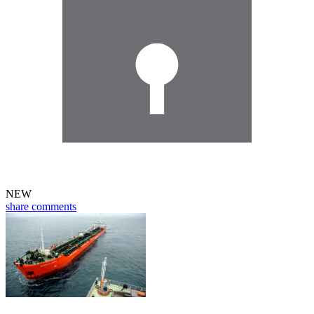
NEW
share
comments