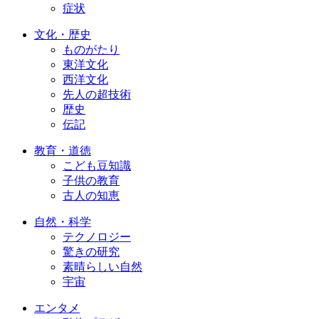
症状
文化・歴史
ものがたり
東洋文化
西洋文化
先人の超技術
歴史
伝記
教育・道徳
こども豆知識
子供の教育
古人の知恵
自然・科学
テクノロジー
驚きの研究
素晴らしい自然
宇宙
エンタメ