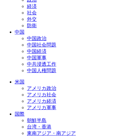
経済
社会
外交
防衛
中国
中国政治
中国社会問題
中国経済
中国軍事
中共浸透工作
中国人権問題
米国
アメリカ政治
アメリカ社会
アメリカ経済
アメリカ軍事
国際
朝鮮半島
台湾・香港
東南アジア・南アジア