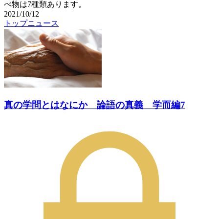
べ物は7種類あります。
2021/10/12
トップニュース
真の学問とはなにか 論語の真義 学而編7