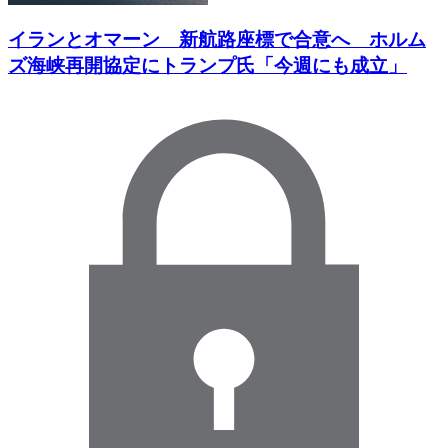
イランとオマーン 新航路座標で合意へ ホルム
ズ海峡再開協定にトランプ氏「今週にも成立」