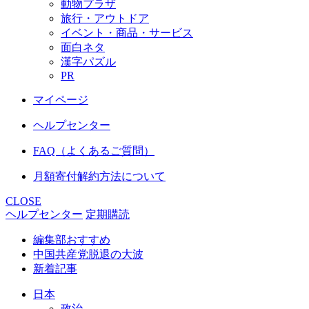
動物プラザ
旅行・アウトドア
イベント・商品・サービス
面白ネタ
漢字パズル
PR
マイページ
ヘルプセンター
FAQ（よくあるご質問）
月額寄付解約方法について
CLOSE
ヘルプセンター
定期購読
編集部おすすめ
中国共産党脱退の大波
新着記事
日本
政治