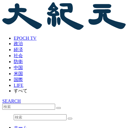
EPOCH TV
政治
経済
社会
防衛
中国
米国
国際
LIFE
すべて
SEARCH
ホーム