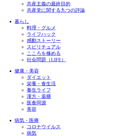
共産主義の最終目的
共産党に関する九つの評論
暮らし
料理・グルメ
ライフハック
感動ストーリー
スピリチュアル
こころを修める
社会問題（LIFE）
健康・美容
ダイエット
栄養・食生活
養生ライフ
漢方・薬膳
医食同源
美容
病気・医療
コロナウイルス
病気