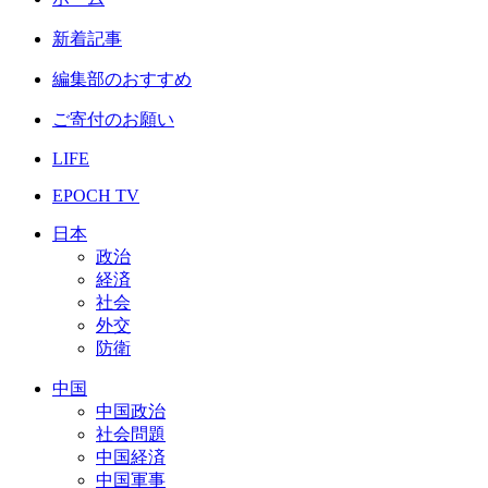
新着記事
編集部のおすすめ
ご寄付のお願い
LIFE
EPOCH TV
日本
政治
経済
社会
外交
防衛
中国
中国政治
社会問題
中国経済
中国軍事