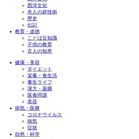
西洋文化
先人の超技術
歴史
伝記
教育・道徳
ことば豆知識
子供の教育
古人の知恵
健康・美容
ダイエット
栄養・食生活
養生ライフ
漢方・薬膳
医食同源
美容
病気・医療
コロナウイルス
病気
症状
自然・科学