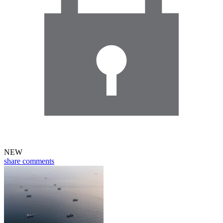
NEW
share
comments