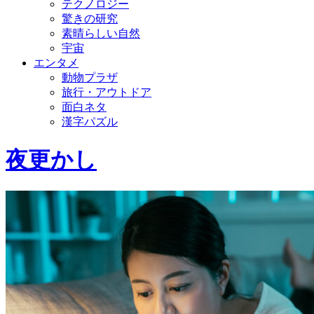
テクノロジー
驚きの研究
素晴らしい自然
宇宙
エンタメ
動物プラザ
旅行・アウトドア
面白ネタ
漢字パズル
夜更かし