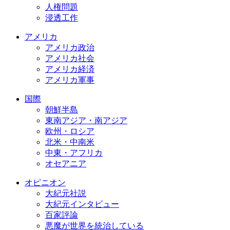
人権問題
浸透工作
アメリカ
アメリカ政治
アメリカ社会
アメリカ経済
アメリカ軍事
国際
朝鮮半島
東南アジア・南アジア
欧州・ロシア
北米・中南米
中東・アフリカ
オセアニア
オピニオン
大紀元社説
大紀元インタビュー
百家評論
悪魔が世界を統治している