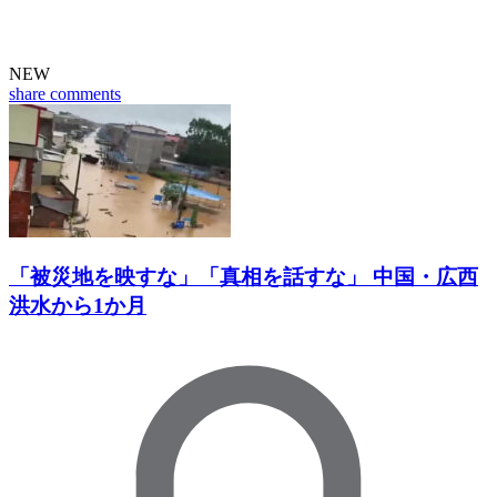
NEW
share
comments
「被災地を映すな」「真相を話すな」 中国・広西
洪水から1か月