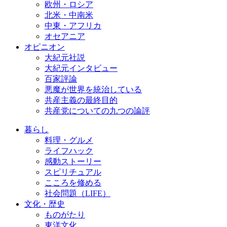
欧州・ロシア
北米・中南米
中東・アフリカ
オセアニア
オピニオン
大紀元社説
大紀元インタビュー
百家評論
悪魔が世界を統治している
共産主義の最終目的
共産党についての九つの論評
暮らし
料理・グルメ
ライフハック
感動ストーリー
スピリチュアル
こころを修める
社会問題（LIFE）
文化・歴史
ものがたり
東洋文化