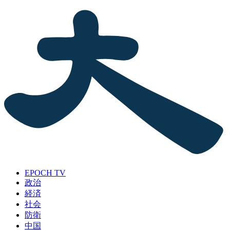
EPOCH TV
政治
経済
社会
防衛
中国